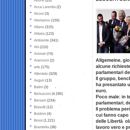
Aborto
(20)
Acca Larentia
(2)
Alcool
(3)
Alemanno
(150)
Alfano
(315)
Alitalia
(123)
Ambiente
(341)
AN
(210)
Animali
(74)
Allgemeine, gi
Arancioni
(2)
alcune richiest
arte
(175)
parlamentari de
Attentato
(329)
Il gruppo, bench
Auguri
(13)
ha presantato u
Batini
(3)
euro.
Berlusconi
(4.295)
Poco male: in te
Bersani
(234)
parlamentari, d
Biasotti
(12)
Il problema per
Boldrini
(4)
cui fanno capo 
Bossi
(1.221)
delle Libertà o
lavoro vero e p
Brambilla
(38)