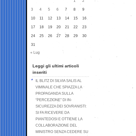
1
2
3
4
5
6
7
8
9
10
11
12
13
14
15
16
17
18
19
20
21
22
23
24
25
26
27
28
29
30
31
« Lug
Leggi gli ultimi articoli
inseriti
IL BLITZ DI SILVIA SALIS AL
VIMINALE CHE SPIAZZA LA
PROPAGANDA SULLA
“PERCEZIONE” DI IN-
SICUREZZA DEI SOVRANISTI:
SI FA RICEVERE DA
PIANTEDOSI E OTTIENE LA
COLLABORAZIONE DEL
MINISTRO SENZA CEDERE SU