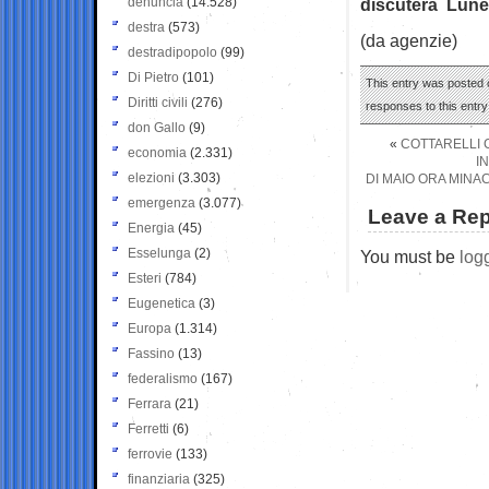
denuncia
(14.528)
discuterà Luned
destra
(573)
(da agenzie)
destradipopolo
(99)
Di Pietro
(101)
This entry was posted 
Diritti civili
(276)
responses to this entr
don Gallo
(9)
«
COTTARELLI 
economia
(2.331)
I
elezioni
(3.303)
DI MAIO ORA MINA
emergenza
(3.077)
Leave a Rep
Energia
(45)
Esselunga
(2)
You must be
log
Esteri
(784)
Eugenetica
(3)
Europa
(1.314)
Fassino
(13)
federalismo
(167)
Ferrara
(21)
Ferretti
(6)
ferrovie
(133)
finanziaria
(325)