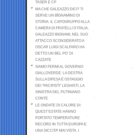
TASER E CP
MA CHE GALEAZZO DICI? TI
SERVE UN BIGNAMINO DI
STORIA. IL CAPOGRUPPO ALLA
CAMERA DI FRATELLI D’ITALIA,
GALEAZZO BIGNAMI, NEL SUO
ATTACCO SCONSIDERATO A
OSCAR LUIGI SCALFARO HA
DETTO UN BEL PO’ DI
CAZZATE
SIAMO FERMI AL GOVERNO
GIALLOVERDE: LA DESTRA
SULLA DIFESA È OSTAGGIO
DEI “PACIFISTI” LEGHISTI, LA
SINISTRA DEL PUTINIANO
CONTE
LE ONDATE DI CALORE DI
QUEST’ESTATE HANNO
PORTATO TEMPERATURE
RECORD IN TUTTA EUROPA E
UNA SICCITA’ MAI VISTA. I