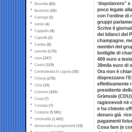
‘dopolavoro” e 
Brunetta
(83)
poco legate all
Burlando
(26)
con l’ordine di 
Camogli
(2)
gruppi parlamen
canile
(4)
Scrive il giorn
Cappello
(8)
dei bilanci del 
Caprotti
(2)
champagne, menu
Caritas
(6)
membri del gru
carovita
(170)
bottiglie di ch
casa
(247)
400 euro a testa
39mila euro di 
Casini
(119)
Ora non è chiar
Centrodestra in Liguria
(35)
disprezzano l’
Chiesa
(276)
effettivamente 
Cina
(10)
presidente dell
Comune
(342)
Grà¤ssle (CDU) h
Coop
(7)
ragionevoli nè c
Cossiga
(7)
e ha chiesto uff
Costume
(5.581)
denaro già rice
criminalità
(1.402)
pagamenti futur
democratici e progressisti
(19)
Cosa fare (e co