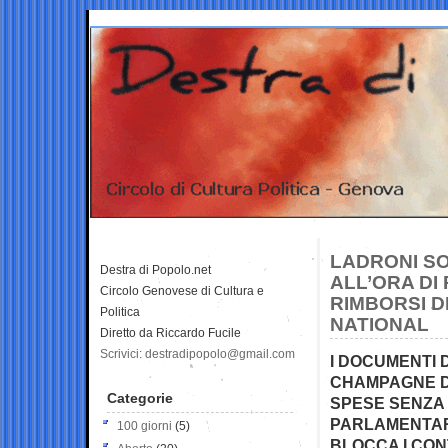
LADRONI SO
Destra di Popolo.net
ALL’ORA DI
Circolo Genovese di Cultura e
RIMBORSI D
Politica
NATIONAL
Diretto da Riccardo Fucile
Scrivici: destradipopolo@gmail.com
I DOCUMENTI 
CHAMPAGNE DA
Categorie
SPESE SENZA G
PARLAMENTAR
100 giorni
(5)
BLOCCA I CON