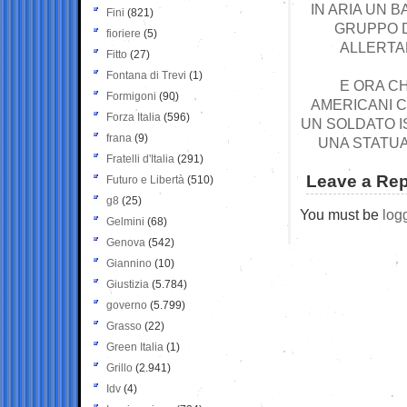
IN ARIA UN
Fini
(821)
GRUPPO D
fioriere
(5)
ALLERTAR
Fitto
(27)
Fontana di Trevi
(1)
E ORA CH
Formigoni
(90)
AMERICANI C
Forza Italia
(596)
UN SOLDATO I
frana
(9)
UNA STATUA
Fratelli d'Italia
(291)
Leave a Rep
Futuro e Libertà
(510)
g8
(25)
You must be
log
Gelmini
(68)
Genova
(542)
Giannino
(10)
Giustizia
(5.784)
governo
(5.799)
Grasso
(22)
Green Italia
(1)
Grillo
(2.941)
Idv
(4)