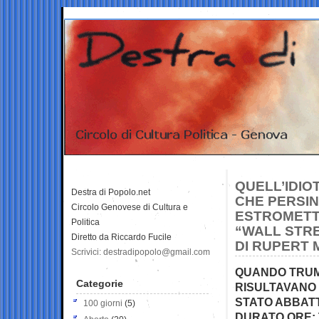
QUELL’IDIO
Destra di Popolo.net
CHE PERSIN
Circolo Genovese di Cultura e
ESTROMETTO
Politica
“WALL STRE
Diretto da Riccardo Fucile
DI RUPERT
Scrivici: destradipopolo@gmail.com
QUANDO TRUM
Categorie
RISULTAVANO D
STATO ABBATT
100 giorni
(5)
DURATO ORE: 