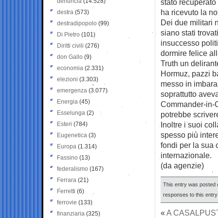
denuncia
(14.528)
stato recuperato
ha ricevuto la no
destra
(573)
Dei due militari 
destradipopolo
(99)
siano stati trova
Di Pietro
(101)
insuccesso politi
Diritti civili
(276)
dormire felice al
don Gallo
(9)
Truth un delirante
economia
(2.331)
Hormuz, pazzi ba
elezioni
(3.303)
messo in imbaraz
emergenza
(3.077)
soprattutto aveva 
Energia
(45)
Commander-in-Chi
Esselunga
(2)
potrebbe scrivere
Inoltre i suoi co
Esteri
(784)
spesso più intere
Eugenetica
(3)
fondi per la sua 
Europa
(1.314)
internazionale.
Fassino
(13)
(da agenzie)
federalismo
(167)
Ferrara
(21)
This entry was posted o
Ferretti
(6)
responses to this entr
ferrovie
(133)
«
A CASALPUST
finanziaria
(325)