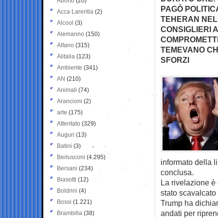
Aborto
(20)
PAGÒ POLITIC
Acca Larentia
(2)
TEHERAN NEL 
Alcool
(3)
CONSIGLIERI 
Alemanno
(150)
COMPROMETTER
Alfano
(315)
TEMEVANO CHE
Alitalia
(123)
SFORZI
Ambiente
(341)
AN
(210)
Animali
(74)
Arancioni
(2)
arte
(175)
Attentato
(329)
Auguri
(13)
Batini
(3)
Berlusconi
(4.295)
informato della 
Bersani
(234)
conclusa.
Biasotti
(12)
La rivelazione è
Boldrini
(4)
stato scavalcato 
Bossi
(1.221)
Trump ha dichiar
andati per ripren
Brambilla
(38)