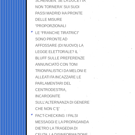
SCHENGEN. SE LA DUCETTA
NON TORNERA’ SUI SUOI
PASSI MADRID HA PRONTE
DELLE MISURE
“PROPORZIONALI
LE “FRANCHE TIRATRICI”
SONO PRONTE AD
AFFOSSARE (DI NUOVO) LA
LEGGE ELETTORALE? IL
BLUFF SULLE PREFERENZE
ANNUNCIATO CON TONI
TRIONFALISTICI DA MELONI E
ALLEATI FA INCAZZARE LE
PARLAMENTARI DEL
CENTRODESTRA,
INCAROGNITE
SULL’ALTERNANZA DI GENERE
CHE NON C’E’
FACT-CHECKING: I FALSI
MESSAGGI E LA PROPAGANDA
DIETRO LA TRAGEDIA DI
CEUTA: LA DISINFORMAZIONE