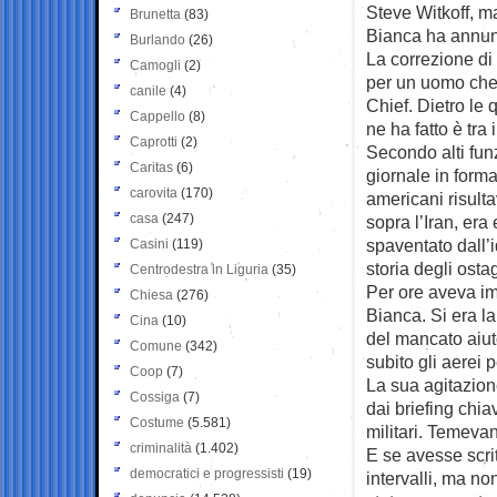
Steve Witkoff, m
Brunetta
(83)
Bianca ha annunc
Burlando
(26)
La correzione di
Camogli
(2)
per un uomo che
canile
(4)
Chief. Dietro le q
Cappello
(8)
ne ha fatto è tra 
Caprotti
(2)
Secondo alti fun
Caritas
(6)
giornale in for
carovita
(170)
americani risult
casa
(247)
sopra l’Iran, era
spaventato dall’i
Casini
(119)
storia degli ost
Centrodestra in Liguria
(35)
Per ore aveva im
Chiesa
(276)
Bianca. Si era l
Cina
(10)
del mancato aiut
Comune
(342)
subito gli aerei p
Coop
(7)
La sua agitazion
Cossiga
(7)
dai briefing chi
Costume
(5.581)
militari. Temeva
criminalità
(1.402)
E se avesse scri
democratici e progressisti
(19)
intervalli, ma no