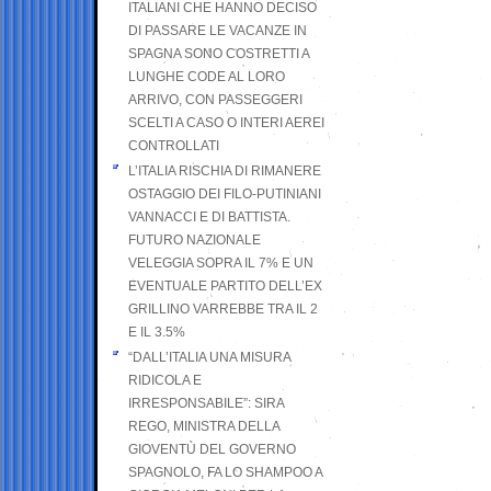
ITALIANI CHE HANNO DECISO
DI PASSARE LE VACANZE IN
SPAGNA SONO COSTRETTI A
LUNGHE CODE AL LORO
ARRIVO, CON PASSEGGERI
SCELTI A CASO O INTERI AEREI
CONTROLLATI
L’ITALIA RISCHIA DI RIMANERE
OSTAGGIO DEI FILO-PUTINIANI
VANNACCI E DI BATTISTA.
FUTURO NAZIONALE
VELEGGIA SOPRA IL 7% E UN
EVENTUALE PARTITO DELL’EX
GRILLINO VARREBBE TRA IL 2
E IL 3.5%
“DALL’ITALIA UNA MISURA
RIDICOLA E
IRRESPONSABILE”: SIRA
REGO, MINISTRA DELLA
GIOVENTÙ DEL GOVERNO
SPAGNOLO, FA LO SHAMPOO A