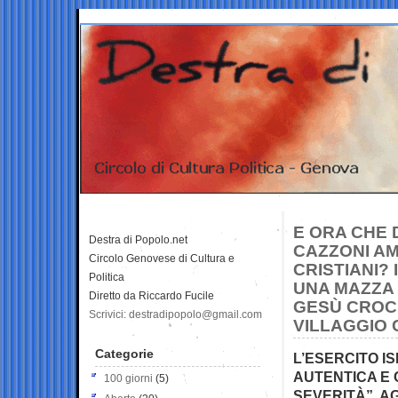
E ORA CHE 
Destra di Popolo.net
CAZZONI AM
Circolo Genovese di Cultura e
CRISTIANI?
Politica
UNA MAZZA 
Diretto da Riccardo Fucile
GESÙ CROCI
Scrivici: destradipopolo@gmail.com
VILLAGGIO 
Categorie
L’ESERCITO I
AUTENTICA E 
100 giorni
(5)
SEVERITÀ”, A