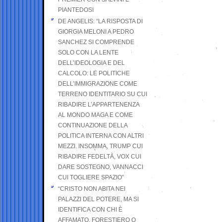
PIANTEDOSI
DE ANGELIS: “LA RISPOSTA DI
GIORGIA MELONI A PEDRO
SANCHEZ SI COMPRENDE
SOLO CON LA LENTE
DELL’IDEOLOGIA E DEL
CALCOLO: LE POLITICHE
DELL’IMMIGRAZIONE COME
TERRENO IDENTITARIO SU CUI
RIBADIRE L’APPARTENENZA
AL MONDO MAGA E COME
CONTINUAZIONE DELLA
POLITICA INTERNA CON ALTRI
MEZZI. INSOMMA, TRUMP CUI
RIBADIRE FEDELTÀ, VOX CUI
DARE SOSTEGNO, VANNACCI
CUI TOGLIERE SPAZIO”
“CRISTO NON ABITA NEI
PALAZZI DEL POTERE, MA SI
IDENTIFICA CON CHI È
AFFAMATO, FORESTIERO O