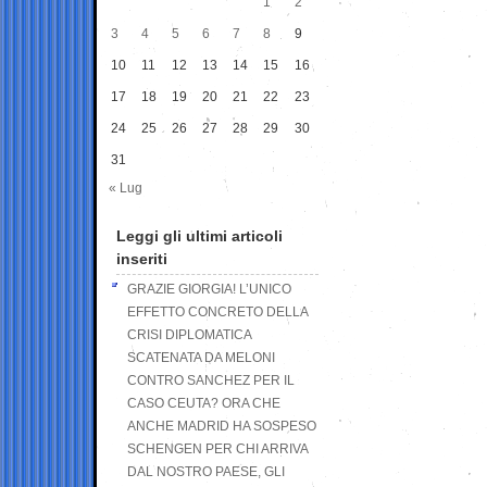
1
2
3
4
5
6
7
8
9
10
11
12
13
14
15
16
17
18
19
20
21
22
23
24
25
26
27
28
29
30
31
« Lug
Leggi gli ultimi articoli
inseriti
GRAZIE GIORGIA! L’UNICO
EFFETTO CONCRETO DELLA
CRISI DIPLOMATICA
SCATENATA DA MELONI
CONTRO SANCHEZ PER IL
CASO CEUTA? ORA CHE
ANCHE MADRID HA SOSPESO
SCHENGEN PER CHI ARRIVA
DAL NOSTRO PAESE, GLI