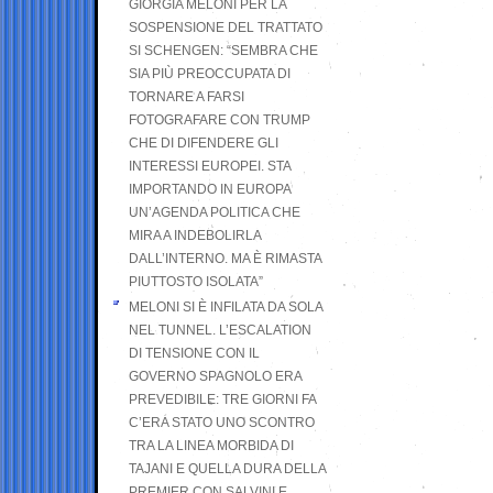
GIORGIA MELONI PER LA
SOSPENSIONE DEL TRATTATO
SI SCHENGEN: “SEMBRA CHE
SIA PIÙ PREOCCUPATA DI
TORNARE A FARSI
FOTOGRAFARE CON TRUMP
CHE DI DIFENDERE GLI
INTERESSI EUROPEI. STA
IMPORTANDO IN EUROPA
UN’AGENDA POLITICA CHE
MIRA A INDEBOLIRLA
DALL’INTERNO. MA È RIMASTA
PIUTTOSTO ISOLATA”
MELONI SI È INFILATA DA SOLA
NEL TUNNEL. L’ESCALATION
DI TENSIONE CON IL
GOVERNO SPAGNOLO ERA
PREVEDIBILE: TRE GIORNI FA
C’ERA STATO UNO SCONTRO
TRA LA LINEA MORBIDA DI
TAJANI E QUELLA DURA DELLA
PREMIER CON SALVINI E