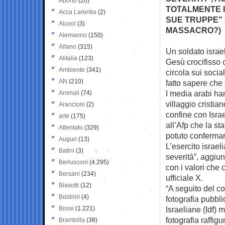
Aborto
(20)
TOTALMENTE I
Acca Larentia
(2)
SUE TRUPPE” 
Alcool
(3)
MASSACRO?)
Alemanno
(150)
Alfano
(315)
Un soldato israe
Alitalia
(123)
Gesù crocifisso
c
Ambiente
(341)
circola sui socia
AN
(210)
fatto sapere che 
I media arabi han
Animali
(74)
villaggio cristia
Arancioni
(2)
confine con Isra
arte
(175)
all’Afp che la st
Attentato
(329)
potuto confermar
Auguri
(13)
L’esercito israel
Batini
(3)
severità”, aggiu
Berlusconi
(4.295)
con i valori che 
Bersani
(234)
ufficiale X.
Biasotti
(12)
“A seguito del c
Boldrini
(4)
fotografia pubbli
Bossi
(1.221)
Israeliane (Idf) 
fotografia raffig
Brambilla
(38)