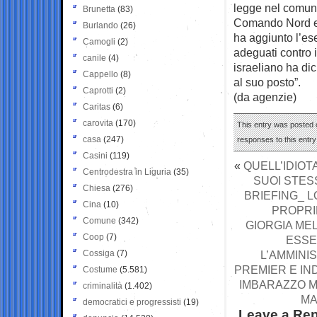
legge nel comuni
Brunetta
(83)
Comando Nord e v
Burlando
(26)
ha aggiunto l’es
Camogli
(2)
adeguati contro i
canile
(4)
israeliano ha dic
Cappello
(8)
al suo posto”.
Caprotti
(2)
(da agenzie)
Caritas
(6)
carovita
(170)
This entry was posted o
casa
(247)
responses to this entr
Casini
(119)
«
QUELL’IDIOT
Centrodestra in Liguria
(35)
SUOI STES
Chiesa
(276)
BRIEFING_ L
Cina
(10)
PROPRI
Comune
(342)
GIORGIA MEL
Coop
(7)
ESSE
Cossiga
(7)
L’AMMINI
PREMIER E IN
Costume
(5.581)
IMBARAZZO M
criminalità
(1.402)
MA
democratici e progressisti
(19)
Leave a Rep