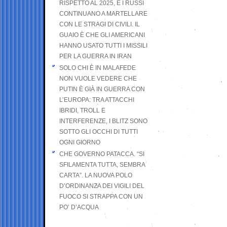
RISPETTO AL 2025, E I RUSSI
CONTINUANO A MARTELLARE
CON LE STRAGI DI CIVILI. IL
GUAIO È CHE GLI AMERICANI
HANNO USATO TUTTI I MISSILI
PER LA GUERRA IN IRAN
SOLO CHI È IN MALAFEDE
NON VUOLE VEDERE CHE
PUTIN È GIÀ IN GUERRA CON
L’EUROPA: TRA ATTACCHI
IBRIDI, TROLL E
INTERFERENZE, I BLITZ SONO
SOTTO GLI OCCHI DI TUTTI
OGNI GIORNO
CHE GOVERNO PATACCA. “SI
SFILAMENTA TUTTA, SEMBRA
CARTA”. LA NUOVA POLO
D’ORDINANZA DEI VIGILI DEL
FUOCO SI STRAPPA CON UN
PO’ D’ACQUA