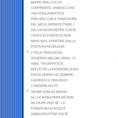
BEPPE GRILLO A UN
CONFRONTO. VANNACCI HA
UNA VOGLIA MATTA DI
PARLARE CON IL FONDATORE
DEL M5S E INTERCETTARE I
DELUSI DA GIUSEPPE CONTE.
I PUNTI DI CONTATTO NON
MANCANO, A PARTIRE DALLA
POSTURA FILORUSSA
L’ITALIA TRADITA DAL
GOVERNO MELONI. ANNA , 72
ANNI; “TRA AFFITTO E
BOLLETTE LA PENSIONE DURA
POCHI GIORNI, HO SEMPRE
LAVORATO E ORA DEVO
CHIEDERE AIUTO”
TRUMP NON DÀ MISSILI
ALL’UCRAINA PERCHÉ NON
NE HA PIÙ PER SÉ : LA
FORNITURA DI RAZZI È
DIMINUITA DI TRE VOLTE