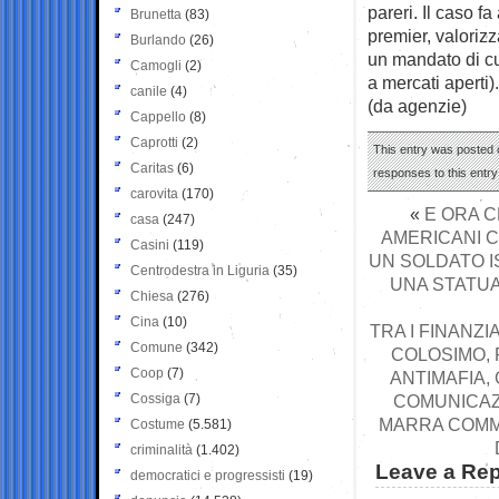
pareri. Il caso f
Brunetta
(83)
premier, valoriz
Burlando
(26)
un mandato di cui
Camogli
(2)
a mercati aperti).
canile
(4)
(da agenzie)
Cappello
(8)
Caprotti
(2)
This entry was posted o
Caritas
(6)
responses to this entr
carovita
(170)
«
E ORA C
casa
(247)
AMERICANI C
Casini
(119)
UN SOLDATO I
Centrodestra in Liguria
(35)
UNA STATUA
Chiesa
(276)
Cina
(10)
TRA I FINANZ
Comune
(342)
COLOSIMO,
Coop
(7)
ANTIMAFIA,
Cossiga
(7)
COMUNICAZI
MARRA COMMU
Costume
(5.581)
criminalità
(1.402)
Leave a Rep
democratici e progressisti
(19)