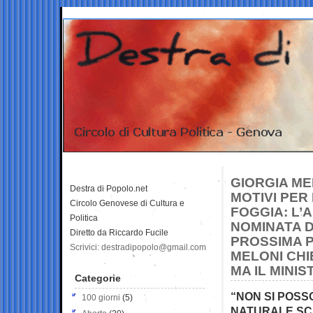
GIORGIA ME
Destra di Popolo.net
MOTIVI PER
Circolo Genovese di Cultura e
FOGGIA: L’
Politica
NOMINATA D
Diretto da Riccardo Fucile
PROSSIMA P
Scrivici: destradipopolo@gmail.com
MELONI CHI
MA IL MINI
Categorie
“NON SI POSS
100 giorni
(5)
NATURALE SCA