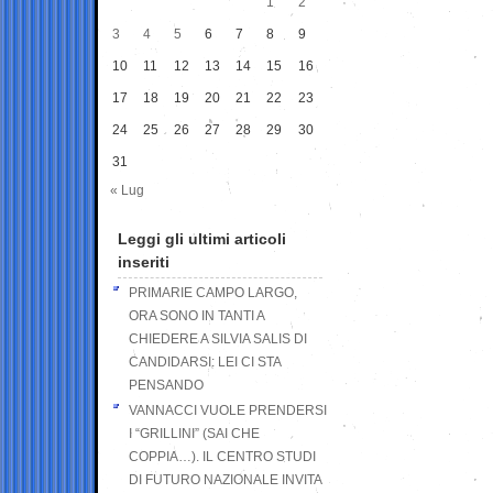
1
2
3
4
5
6
7
8
9
10
11
12
13
14
15
16
17
18
19
20
21
22
23
24
25
26
27
28
29
30
31
« Lug
Leggi gli ultimi articoli
inseriti
PRIMARIE CAMPO LARGO,
ORA SONO IN TANTI A
CHIEDERE A SILVIA SALIS DI
CANDIDARSI: LEI CI STA
PENSANDO
VANNACCI VUOLE PRENDERSI
I “GRILLINI” (SAI CHE
COPPIA…). IL CENTRO STUDI
DI FUTURO NAZIONALE INVITA