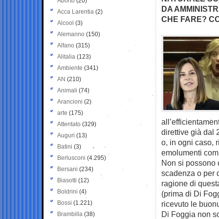
Aborto
(20)
DA AMMINISTR
Acca Larentia
(2)
CHE FARE? CO
Alcool
(3)
Alemanno
(150)
Alfano
(315)
Alitalia
(123)
Ambiente
(341)
AN
(210)
Animali
(74)
Arancioni
(2)
arte
(175)
all’efficientamen
Attentato
(329)
direttive già da
Auguri
(13)
o, in ogni caso, 
Batini
(3)
emolumenti comu
Berlusconi
(4.295)
Non si possono c
Bersani
(234)
scadenza o per d
Biasotti
(12)
ragione di quest
Boldrini
(4)
(prima di Di Fog
Bossi
(1.221)
ricevuto le buonu
Di Foggia non so
Brambilla
(38)