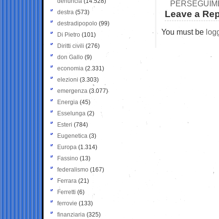
denuncia
(14.528)
PERSEGUIME
destra
(573)
Leave a Rep
destradipopolo
(99)
You must be
log
Di Pietro
(101)
Diritti civili
(276)
don Gallo
(9)
economia
(2.331)
elezioni
(3.303)
emergenza
(3.077)
Energia
(45)
Esselunga
(2)
Esteri
(784)
Eugenetica
(3)
Europa
(1.314)
Fassino
(13)
federalismo
(167)
Ferrara
(21)
Ferretti
(6)
ferrovie
(133)
finanziaria
(325)