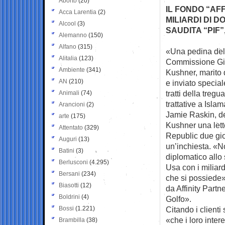
Aborto
(20)
IL FONDO “AF
Acca Larentia
(2)
MILIARDI DI 
Alcool
(3)
SAUDITA “PIF”
Alemanno
(150)
Alfano
(315)
«Una pedina dell
Alitalia
(123)
Commissione
Gi
Ambiente
(341)
Kushner, marito 
AN
(210)
e inviato special
tratti della treg
Animali
(74)
trattative a Isla
Arancioni
(2)
Jamie Raskin, de
arte
(175)
Kushner una lett
Attentato
(329)
Republic due gio
Auguri
(13)
un’inchiesta. «N
Batini
(3)
diplomatico allo
Berlusconi
(4.295)
Usa con i miliard
Bersani
(234)
che si possiede»,
Biasotti
(12)
da Affinity Partn
Boldrini
(4)
Golfo».
Bossi
(1.221)
Citando i clienti
«che i loro inter
Brambilla
(38)