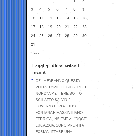
1
2
3
4
5
6
7
8
9
10
11
12
13
14
15
16
17
18
19
20
21
22
23
24
25
26
27
28
29
30
31
« Lug
Leggi gli ultimi articoli
inseriti
CE LA FARANNO QUESTA
VOLTA I PAVIDI LEGHISTI “DEL
NORD” A METTERE SOTTO
SCHIAFFO SALVINI? I
GOVERNATORI ATTILIO
FONTANA E MASSIMILIANO
FEDRIGA, INSIEME AL “DOGE”
LUCA ZAIA, SONO PRONTI A
FORMALIZZARE UNA