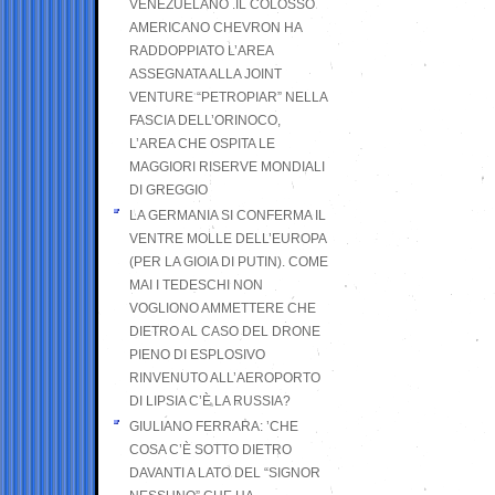
VENEZUELANO .IL COLOSSO
AMERICANO CHEVRON HA
RADDOPPIATO L’AREA
ASSEGNATA ALLA JOINT
VENTURE “PETROPIAR” NELLA
FASCIA DELL’ORINOCO,
L’AREA CHE OSPITA LE
MAGGIORI RISERVE MONDIALI
DI GREGGIO
LA GERMANIA SI CONFERMA IL
VENTRE MOLLE DELL’EUROPA
(PER LA GIOIA DI PUTIN). COME
MAI I TEDESCHI NON
VOGLIONO AMMETTERE CHE
DIETRO AL CASO DEL DRONE
PIENO DI ESPLOSIVO
RINVENUTO ALL’AEROPORTO
DI LIPSIA C’È LA RUSSIA?
GIULIANO FERRARA: ’CHE
COSA C’È SOTTO DIETRO
DAVANTI A LATO DEL “SIGNOR