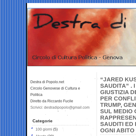
“JARED KU
Destra di Popolo.net
SAUDITA” .
Circolo Genovese di Cultura e
GIUSTIZIA 
Politica
PER CONFLI
Diretto da Riccardo Fucile
TRUMP, GEN
Scrivici: destradipopolo@gmail.com
SUL MEDIO 
RAPPRESENT
Categorie
SAUDITI ED
100 giorni
(5)
OGNI ABITO