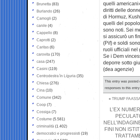
quelli americani»
Brunetta
(83)
diritti delle don
Burlando
(26)
di Hormuz, Kushn
Camogli
(2)
quelli del popol
canile
(4)
sono noti. Sei m
Cappello
(8)
si assicurò un fi
Caprotti
(2)
(Pif) e soldi son
Caritas
(6)
ruoli ufficiali ne
carovita
(170)
Se i Dem vincess
casa
(247)
deporre sotto gi
(dea agenzie)
Casini
(119)
Centrodestra in Liguria
(35)
This entry was posted o
Chiesa
(276)
responses to this entr
Cina
(10)
Comune
(342)
«
TRUMP FA ASSA
Coop
(7)
L’EX NUMER
Cossiga
(7)
PECULATO
Costume
(5.581)
NELL’INDAGINE
criminalità
(1.402)
FINI NON ISTI
democratici e progressisti
(19)
TRATTAME