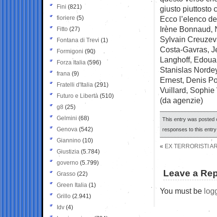
Fini
(821)
giusto piuttosto 
fioriere
(5)
Ecco l’elenco dei
Irène Bonnaud, N
Fitto
(27)
Sylvain Creuzeva
Fontana di Trevi
(1)
Costa-Gavras, Je
Formigoni
(90)
Langhoff, Edouar
Forza Italia
(596)
Stanislas Nordey
frana
(9)
Ernest, Denis Po
Fratelli d'Italia
(291)
Vuillard, Sophie
Futuro e Libertà
(510)
(da agenzie)
g8
(25)
Gelmini
(68)
This entry was posted o
Genova
(542)
responses to this entr
Giannino
(10)
«
EX TERRORISTI AR
Giustizia
(5.784)
governo
(5.799)
Leave a Rep
Grasso
(22)
Green Italia
(1)
You must be
log
Grillo
(2.941)
Idv
(4)