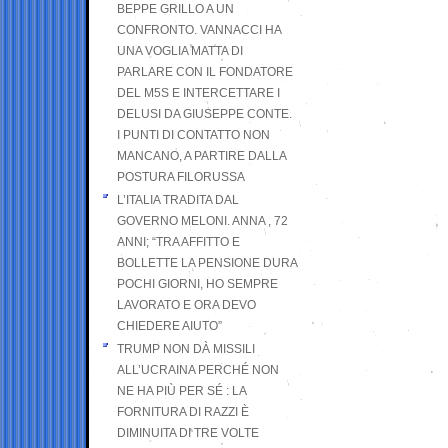
BEPPE GRILLO A UN
CONFRONTO. VANNACCI HA
UNA VOGLIA MATTA DI
PARLARE CON IL FONDATORE
DEL M5S E INTERCETTARE I
DELUSI DA GIUSEPPE CONTE.
I PUNTI DI CONTATTO NON
MANCANO, A PARTIRE DALLA
POSTURA FILORUSSA
L’ITALIA TRADITA DAL
GOVERNO MELONI. ANNA , 72
ANNI; “TRA AFFITTO E
BOLLETTE LA PENSIONE DURA
POCHI GIORNI, HO SEMPRE
LAVORATO E ORA DEVO
CHIEDERE AIUTO”
TRUMP NON DÀ MISSILI
ALL’UCRAINA PERCHÉ NON
NE HA PIÙ PER SÉ : LA
FORNITURA DI RAZZI È
DIMINUITA DI TRE VOLTE