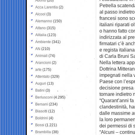
Aborto
(20)
Petrella scatend
Acca Larentia
(2)
al passo indietro 
Alcool
(3)
francesi sono sce
Alemanno
(150)
italiani riparati o
Alfano
(315)
o hanno fatto con
Alitalia
(123)
indirizzata al p
Ambiente
(341)
firmatari c’è anc
AN
(210)
e regista italian
di Carla Bruni S
Animali
(74)
Nella lettera app
Arancioni
(2)
Dottrina Mitterand
arte
(175)
impegnati nella v
Attentato
(329)
Paese con l’espr
Auguri
(13)
decisione presa d
Batini
(3)
tornare indietro 
Berlusconi
(4.295)
“Quarant’anni fa
Bersani
(234)
clandestinità, ha
Biasotti
(12)
dalle massime aut
Boldrini
(4)
la loro permanenz
Bossi
(1.221)
dei permessi di 
“Alcuni – contin
Brambilla
(38)