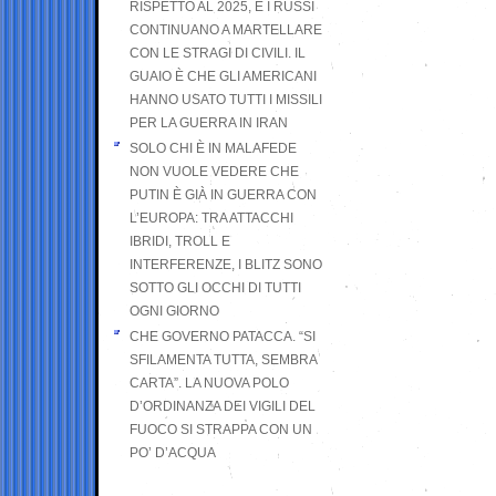
RISPETTO AL 2025, E I RUSSI
CONTINUANO A MARTELLARE
CON LE STRAGI DI CIVILI. IL
GUAIO È CHE GLI AMERICANI
HANNO USATO TUTTI I MISSILI
PER LA GUERRA IN IRAN
SOLO CHI È IN MALAFEDE
NON VUOLE VEDERE CHE
PUTIN È GIÀ IN GUERRA CON
L’EUROPA: TRA ATTACCHI
IBRIDI, TROLL E
INTERFERENZE, I BLITZ SONO
SOTTO GLI OCCHI DI TUTTI
OGNI GIORNO
CHE GOVERNO PATACCA. “SI
SFILAMENTA TUTTA, SEMBRA
CARTA”. LA NUOVA POLO
D’ORDINANZA DEI VIGILI DEL
FUOCO SI STRAPPA CON UN
PO’ D’ACQUA