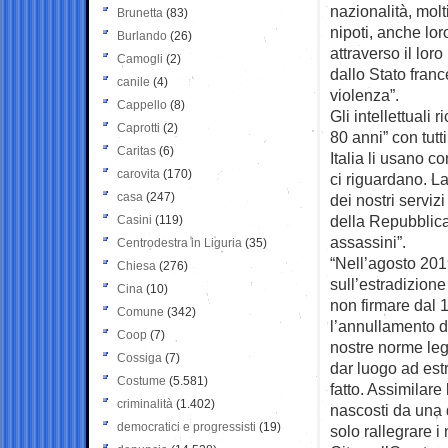
nazionalità, molt
Brunetta
(83)
nipoti, anche lor
Burlando
(26)
attraverso il lor
Camogli
(2)
dallo Stato franc
canile
(4)
violenza”.
Cappello
(8)
Gli intellettuali 
Caprotti
(2)
80 anni” con tutt
Caritas
(6)
Italia li usano 
carovita
(170)
ci riguardano. L
casa
(247)
dei nostri servizi
della Repubblica 
Casini
(119)
assassini”.
Centrodestra in Liguria
(35)
“Nell’agosto 2019
Chiesa
(276)
sull’estradizione
Cina
(10)
non firmare dal 
Comune
(342)
l’annullamento d
Coop
(7)
nostre norme lega
Cossiga
(7)
dar luogo ad estr
Costume
(5.581)
fatto. Assimilare
criminalità
(1.402)
nascosti da una 
democratici e progressisti
(19)
solo rallegrare i 