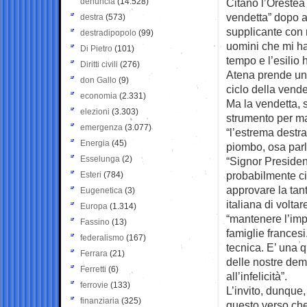
denuncia
(14.528)
Citano l’Orestea 
vendetta” dopo a
destra
(573)
supplicante con 
destradipopolo
(99)
uomini che mi han
Di Pietro
(101)
tempo e l’esilio 
Diritti civili
(276)
Atena prende una
don Gallo
(9)
ciclo della vendett
economia
(2.331)
Ma la vendetta, 
elezioni
(3.303)
strumento per ma
emergenza
(3.077)
“l’estrema destra
Energia
(45)
piombo, osa parl
Esselunga
(2)
“Signor President
probabilmente ci
Esteri
(784)
approvare la tan
Eugenetica
(3)
italiana di volta
Europa
(1.314)
“mantenere l’impeg
Fassino
(13)
famiglie frances
federalismo
(167)
tecnica. E’ una 
Ferrara
(21)
delle nostre dem
Ferretti
(6)
all’infelicità”.
ferrovie
(133)
L’invito, dunque,
finanziaria
(325)
questo verso che