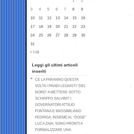
1
2
3
4
5
6
7
8
9
10
11
12
13
14
15
16
17
18
19
20
21
22
23
24
25
26
27
28
29
30
31
« Lug
Leggi gli ultimi articoli
inseriti
CE LA FARANNO QUESTA
VOLTA I PAVIDI LEGHISTI “DEL
NORD” A METTERE SOTTO
SCHIAFFO SALVINI? I
GOVERNATORI ATTILIO
FONTANA E MASSIMILIANO
FEDRIGA, INSIEME AL “DOGE”
LUCA ZAIA, SONO PRONTI A
FORMALIZZARE UNA