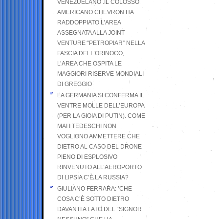
VENEZUELANO .IL COLOSSO
AMERICANO CHEVRON HA
RADDOPPIATO L’AREA
ASSEGNATA ALLA JOINT
VENTURE “PETROPIAR” NELLA
FASCIA DELL’ORINOCO,
L’AREA CHE OSPITA LE
MAGGIORI RISERVE MONDIALI
DI GREGGIO
LA GERMANIA SI CONFERMA IL
VENTRE MOLLE DELL’EUROPA
(PER LA GIOIA DI PUTIN). COME
MAI I TEDESCHI NON
VOGLIONO AMMETTERE CHE
DIETRO AL CASO DEL DRONE
PIENO DI ESPLOSIVO
RINVENUTO ALL’AEROPORTO
DI LIPSIA C’È LA RUSSIA?
GIULIANO FERRARA: ’CHE
COSA C’È SOTTO DIETRO
DAVANTI A LATO DEL “SIGNOR