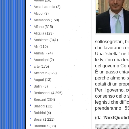
Aborto
(20)
Acca Larentia
(2)
Alcool
(3)
Alemanno
(150)
Alfano
(315)
Alitalia
(123)
Ambiente
(341)
sottosegretari, 
AN
(210)
che lavorano con
Una “stretta” ne
Animali
(74)
le tv, con una te
Arancioni
(2)
del governo Con
arte
(175)
È un passo chiav
Attentato
(329)
perchè almeno sul
Auguri
(13)
dotati di un prop
Batini
(3)
Per il governo, c
Berlusconi
(4.295)
consenso dello st
Bersani
(234)
leghisti che diff
Biasotti
(12)
prenderanno i 5
Boldrini
(4)
(da “
NextQuotid
Bossi
(1.221)
Brambilla
(38)
This entry was posted 