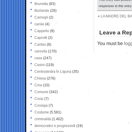
Brunetta
(83)
responses to this entr
Burlando
(26)
«
LA MADRE DEL BA
Camogli
(2)
canile
(4)
Cappello
(8)
Leave a Rep
Caprotti
(2)
You must be
log
Caritas
(6)
carovita
(170)
casa
(247)
Casini
(119)
Centrodestra in Liguria
(35)
Chiesa
(276)
Cina
(10)
Comune
(342)
Coop
(7)
Cossiga
(7)
Costume
(5.581)
criminalità
(1.402)
democratici e progressisti
(19)