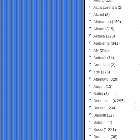
Aborto
(20)
Acca Larentia
(2)
Alcool
(3)
Alemanno
(150)
Alfano
(315)
Alitalia
(123)
Ambiente
(341)
AN
(210)
Animali
(74)
Arancioni
(2)
arte
(175)
Attentato
(329)
Auguri
(13)
Batini
(3)
Berlusconi
(4.295)
Bersani
(234)
Biasotti
(12)
Boldrini
(4)
Bossi
(1.221)
Brambilla
(38)