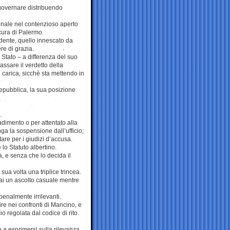
governare distribuendo
nale nel contenzioso aperto
cura di Palermo.
dente, quello innescato da
re di grazia.
 Stato – a differenza del suo
assare il verdetto della
 carica, sicchè sta mettendo in
 Repubblica, la sua posizione
.
dimento o per attentato alla
ga la sospensione dall’ufficio;
re per i giudizi d’accusa.
 lo Statuto albertino.
, e senza che lo decida il
ua volta una triplice trincea.
mai un ascolto casuale mentre
enalmente irrilevanti.
vire nei confronti di Mancino, e
o regolata dal codice di rito.
ce a esprimersi sulla rilevanza