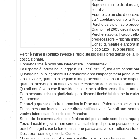
Sono semmai le dittature a 
sedativi.
Eppure c’è un che d’eccezio
da Napolitano contro la Pro
Perchè esiste un solo prece
Ciampi nel 2005 circa il pote
Perchè stavolta il capo dello
predecessore – rischia d’inc
Consulta mentre è ancora in
gioco tutto il suo prestigio.
Perchè infine il conflitto investe il ruolo stesso della presidenza della
costituzionale.
Domanda: ma è possibile intercettare il presidente?
La risposta è iscritta nella legge n. 219 del 1989: sì, ma a tre condizioni
Quando nei suoi confronti il Parlamento apra l’impeachment per alto tra
Costituzione; quando in seguito a tale procedura la Consulta ne dispon
quando intervenga un’autorizzazione espressa dal Comitato parlamenta
Quindi non è vero che il presidente sia «inviolabile», come il re durante
Però nessuna misura giudiziaria può disporsi finchè lui rimane in carica
Parlamento.
Dinanzi a questo quadro normativo la Procura di Palermo ha scavato a s
Primo: nessuna intercettazione diretta sull’utenza di Napolitano, sem
veniva intercettato l’ex ministro Mancino.
Secondo: le conversazioni telefoniche del presidente sono comunque p
Terzo: i nastri registrati non sono mai stati distrutti perchè possono ser
perchè in ogni caso la loro distruzione passa attraverso l’udienza stralci
Deciderà , com’è giusto, la Consulta.
Ma usando il coltello della logica, è difficile accettare che sia un giudi