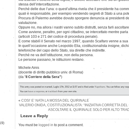
stessa dell’intercettazione.
Perchè delle due l’una: o quest’ultima rivela che il presidente ha comme
quali è responsabile, per esempio vendendo segreti di Stato a una poten
Procura di Palermo avrebbe dovuto sporgere denuncia ai presidenti de
valutazione.
Oppure no, ma allora i nastri vanno subito distrutti, senza farli ascoltare
Come avviene, peraltro, per ogni cittadino, se intercettato mentre parla 
(articoli 103 e 271 del codice di procedura penale).
E come stabilì il Senato nel marzo 1997, quando Scalfaro venne a sua v
In quell’occasione anche Leopoldo Elia, costituzionalista insigne, dichiar
telefoniche del capo dello Stato, sia dirette che indirette.
Perchè ne va dell’istituzione, non della persona.
Le persone passano, le istituzioni restano.
Michele Ainis
)
(docente di diritto pubblico univ. di Roma)
(da “
Il Corriere della Sera”
)
This entry was posted on martedì, Luglio 17th, 2012 at 11:57 and is filed under
Napolitano
. You can follow any resp
You can
leave a response
, or
trackback
from your own site.
«
COSI’ E’ NATA LA MOSSA DEL QUIRINALE
VALERIO ONIDA, COSTITUZIONALISTA: “INIZIATIVA CORRETTA DEL
ASCOLTARE IL QUIRINALE SOLO PER ALTO TRA
Leave a Reply
19)
You must be
logged in
to post a comment.