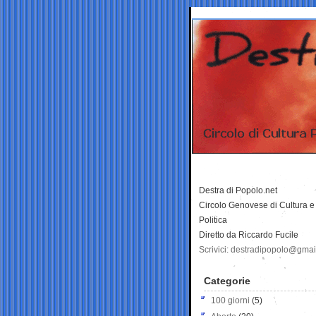
Destra di Popolo.net
Circolo Genovese di Cultura e
Politica
Diretto da Riccardo Fucile
Scrivici: destradipopolo@gma
Categorie
100 giorni
(5)