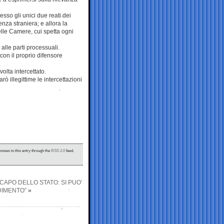
sso gli unici due reati dei
za straniera; e allora la
lle Camere, cui spetta ogni
 alle parti processuali.
con il proprio difensore
olta intercettato.
ò illegittime le intercettazioni
onses to this entry through the
RSS 2.0
feed.
 CAPO DELLO STATO: SI PUO’
DIMENTO”
»