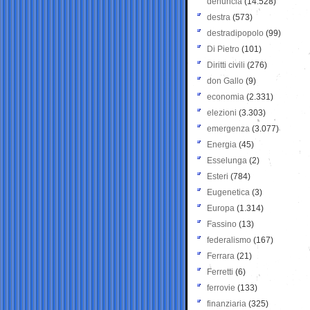
denuncia
(14.528)
destra
(573)
destradipopolo
(99)
Di Pietro
(101)
Diritti civili
(276)
don Gallo
(9)
economia
(2.331)
elezioni
(3.303)
emergenza
(3.077)
Energia
(45)
Esselunga
(2)
Esteri
(784)
Eugenetica
(3)
Europa
(1.314)
Fassino
(13)
federalismo
(167)
Ferrara
(21)
Ferretti
(6)
ferrovie
(133)
finanziaria
(325)