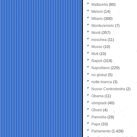
Mattarella
(60)
Meloni
(14)
Milano
(300)
Montezemolo
(7)
Monti
(357)
moschea
(11)
Musso
(10)
Muti
(10)
Napoli
(319)
Napolitano
(220)
no global
(5)
notte bianca
(3)
Nuovo Centrodestra
(2)
Obama
(11)
olimpiadi
(40)
Oliveri
(4)
Pannella
(29)
Papa
(33)
Parlamento
(1.428)