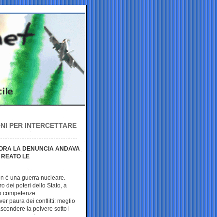
ONI PER INTERCETTARE
LLORA LA DENUNCIA ANDAVA
 REATO LE
non è una guerra nucleare.
ro dei poteri dello Stato, a
oro competenze.
r paura dei conflitti: meglio
ascondere la polvere sotto i