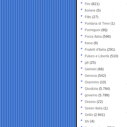
Fini
(821)
fioriere
(5)
Fitto
(27)
Fontana di Trevi
(1)
Formigoni
(90)
Forza Italia
(596)
frana
(9)
Fratelli d'Italia
(291)
Futuro e Libertà
(510)
g8
(25)
Gelmini
(68)
Genova
(542)
Giannino
(10)
Giustizia
(5.784)
governo
(5.799)
Grasso
(22)
Green Italia
(1)
Grillo
(2.941)
Idv
(4)