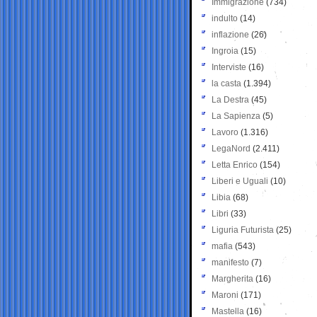
Immigrazione
(734)
indulto
(14)
inflazione
(26)
Ingroia
(15)
Interviste
(16)
la casta
(1.394)
La Destra
(45)
La Sapienza
(5)
Lavoro
(1.316)
LegaNord
(2.411)
Letta Enrico
(154)
Liberi e Uguali
(10)
Libia
(68)
Libri
(33)
Liguria Futurista
(25)
mafia
(543)
manifesto
(7)
Margherita
(16)
Maroni
(171)
Mastella
(16)