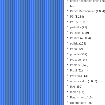
partito del popolo della libe
(30)
Partito Democratico
(1.034)
PD
(1.188)
PdL
(2.781)
pedofilia
(25)
Pensioni
(129)
Politica
(40.834)
polizia
(253)
Porto
(12)
povertà
(502)
Presepe
(14)
Primarie
(149)
Prodi
(52)
Provincia
(139)
radici e valori
(3.682)
RAI
(359)
rapine
(37)
Razzismo
(1.410)
Referendum
(200)