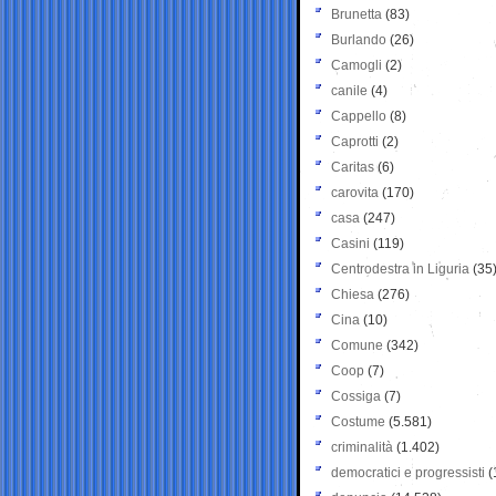
Brunetta
(83)
Burlando
(26)
Camogli
(2)
canile
(4)
Cappello
(8)
Caprotti
(2)
Caritas
(6)
carovita
(170)
casa
(247)
Casini
(119)
Centrodestra in Liguria
(35
Chiesa
(276)
Cina
(10)
Comune
(342)
Coop
(7)
Cossiga
(7)
Costume
(5.581)
criminalità
(1.402)
democratici e progressisti
(