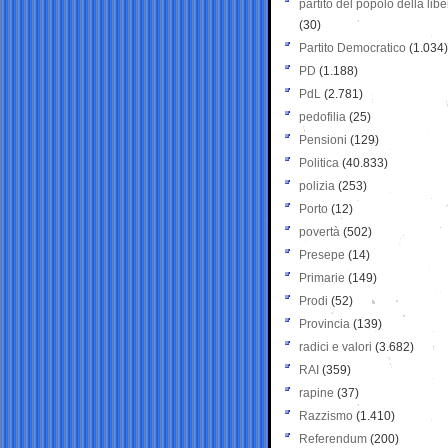
partito del popolo della libe
(30)
Partito Democratico
(1.034)
PD
(1.188)
PdL
(2.781)
pedofilia
(25)
Pensioni
(129)
Politica
(40.833)
polizia
(253)
Porto
(12)
povertà
(502)
Presepe
(14)
Primarie
(149)
Prodi
(52)
Provincia
(139)
radici e valori
(3.682)
RAI
(359)
rapine
(37)
Razzismo
(1.410)
Referendum
(200)