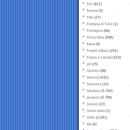
Fini
(821)
fioriere
(5)
Fitto
(27)
Fontana di Trevi
(1)
Formigoni
(90)
Forza Italia
(596)
frana
(9)
Fratelli d'Italia
(291)
Futuro e Libertà
(510)
g8
(25)
Gelmini
(68)
Genova
(542)
Giannino
(10)
Giustizia
(5.784)
governo
(5.799)
Grasso
(22)
Green Italia
(1)
Grillo
(2.941)
Idv
(4)