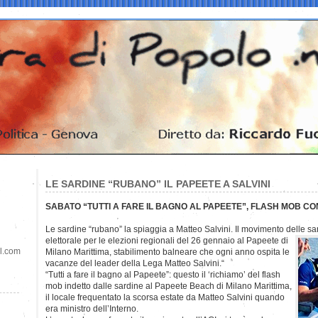
LE SARDINE “RUBANO” IL PAPEETE A SALVINI
SABATO “TUTTI A FARE IL BAGNO AL PAPEETE”, FLASH MOB C
Le sardine “rubano” la spiaggia a Matteo Salvini. Il movimento delle 
elettorale per le elezioni regionali del 26 gennaio al Papeete di
il.com
Milano Marittima, stabilimento balneare che ogni anno ospita le
vacanze del leader della Lega Matteo Salvini.“
“Tutti a fare il bagno al Papeete”: questo il ‘richiamo’ del flash
mob indetto dalle sardine al Papeete Beach di Milano Marittima,
il locale frequentato la scorsa estate da Matteo Salvini quando
era ministro dell’Interno.