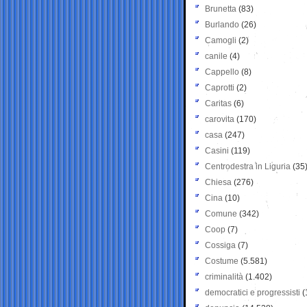
Brunetta
(83)
Burlando
(26)
Camogli
(2)
canile
(4)
Cappello
(8)
Caprotti
(2)
Caritas
(6)
carovita
(170)
casa
(247)
Casini
(119)
Centrodestra in Liguria
(35
Chiesa
(276)
Cina
(10)
Comune
(342)
Coop
(7)
Cossiga
(7)
Costume
(5.581)
criminalità
(1.402)
democratici e progressisti
(