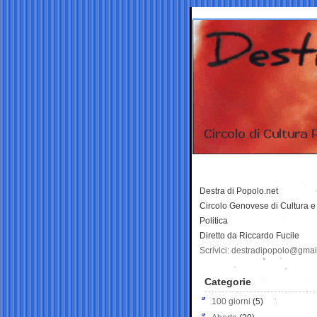
Destra di Popolo.net
Circolo Genovese di Cultura e
Politica
Diretto da Riccardo Fucile
Scrivici: destradipopolo@gma
Categorie
100 giorni
(5)