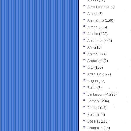
Aborto
(20)
Acca Larentia
(2)
Alcool
(3)
Alemanno
(150)
Alfano
(315)
Alitalia
(123)
Ambiente
(341)
AN
(210)
Animali
(74)
Arancioni
(2)
arte
(175)
Attentato
(329)
Auguri
(13)
Batini
(3)
Berlusconi
(4.295)
Bersani
(234)
Biasotti
(12)
Boldrini
(4)
Bossi
(1.221)
Brambilla
(38)