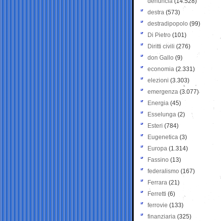
denuncia
(14.528)
destra
(573)
destradipopolo
(99)
Di Pietro
(101)
Diritti civili
(276)
don Gallo
(9)
economia
(2.331)
elezioni
(3.303)
emergenza
(3.077)
Energia
(45)
Esselunga
(2)
Esteri
(784)
Eugenetica
(3)
Europa
(1.314)
Fassino
(13)
federalismo
(167)
Ferrara
(21)
Ferretti
(6)
ferrovie
(133)
finanziaria
(325)