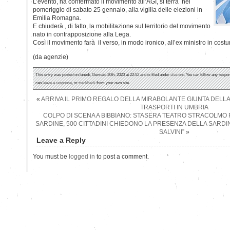
L’evento, ha confermato il movimento all’AGI, si terrà nel
pomeriggio di sabato 25 gennaio, alla vigilia delle elezioni in
Emilia Romagna.
E chiuderà , di fatto, la mobilitazione sul territorio del movimento
nato in contrapposizione alla Lega.
Così il movimento farà il verso, in modo ironico, all’ex ministro in cos
(da agenzie)
This entry was posted on lunedì, Gennaio 20th, 2020 at 22:52 and is filed under
elezioni
. You can follow any respon
can
leave a response
, or
trackback
from your own site.
«
ARRIVA IL PRIMO REGALO DELLA MIRABOLANTE GIUNTA DELLA L
TRASPORTI IN UMBRIA
COLPO DI SCENA A BIBBIANO: STASERA TEATRO STRACOLMO 
SARDINE, 500 CITTADINI CHIEDONO LA PRESENZA DELLA SARD
SALVINI”
»
Leave a Reply
You must be
logged in
to post a comment.