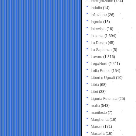
Immigrazione
(734)
indulto
(14)
inflazione
(26)
Ingroia
(15)
Interviste
(16)
la casta
(1.394)
La Destra
(45)
La Sapienza
(5)
Lavoro
(1.316)
LegaNord
(2.411)
Letta Enrico
(154)
Liberi e Uguali
(10)
Libia
(68)
Libri
(33)
Liguria Futurista
(25)
mafia
(543)
manifesto
(7)
Margherita
(16)
Maroni
(171)
Mastella
(16)