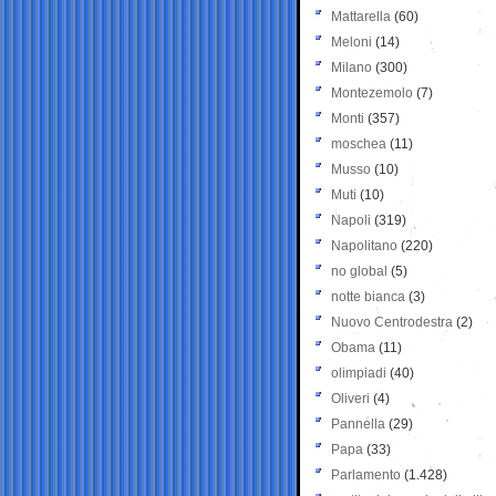
Mattarella
(60)
Meloni
(14)
Milano
(300)
Montezemolo
(7)
Monti
(357)
moschea
(11)
Musso
(10)
Muti
(10)
Napoli
(319)
Napolitano
(220)
no global
(5)
notte bianca
(3)
Nuovo Centrodestra
(2)
Obama
(11)
olimpiadi
(40)
Oliveri
(4)
Pannella
(29)
Papa
(33)
Parlamento
(1.428)