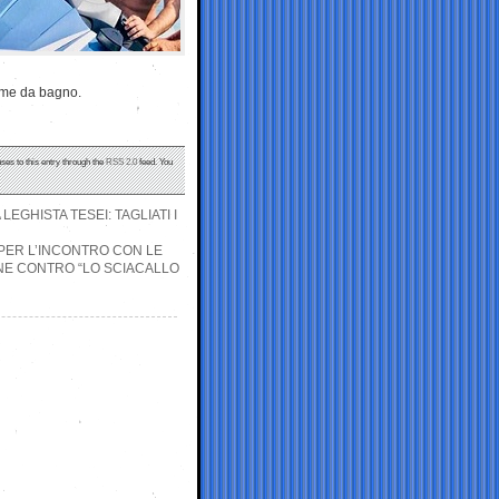
tume da bagno.
ses to this entry through the
RSS 2.0
feed. You
EGHISTA TESEI: TAGLIATI I
PER L’INCONTRO CON LE
INE CONTRO “LO SCIACALLO