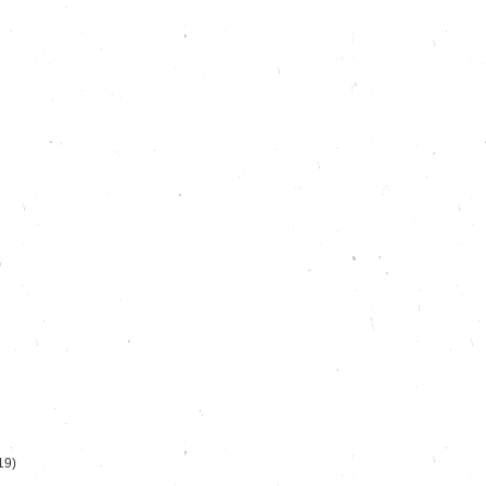
)
19)