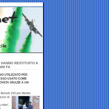
I HANNO RESTITUITO A
NNI FA
NO UTILIZZATO PER
MESSO USATO COME
OVATA GRAZIE A UN
l Benelli 250 per
Mestre
pezzo di
 rider’,
o