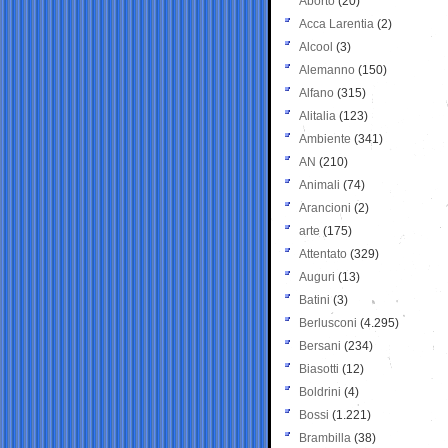
Aborto
(20)
Acca Larentia
(2)
Alcool
(3)
Alemanno
(150)
Alfano
(315)
Alitalia
(123)
Ambiente
(341)
AN
(210)
Animali
(74)
Arancioni
(2)
arte
(175)
Attentato
(329)
Auguri
(13)
Batini
(3)
Berlusconi
(4.295)
Bersani
(234)
Biasotti
(12)
Boldrini
(4)
Bossi
(1.221)
Brambilla
(38)