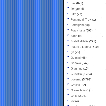
Fini
(821)
fioriere
(5)
Fitto
(27)
Fontana di Trevi
(1)
Formigoni
(90)
Forza Italia
(596)
frana
(9)
Fratelli d'Italia
(291)
Futuro e Libertà
(510)
g8
(25)
Gelmini
(68)
Genova
(542)
Giannino
(10)
Giustizia
(5.784)
governo
(5.799)
Grasso
(22)
Green Italia
(1)
Grillo
(2.941)
Idv
(4)