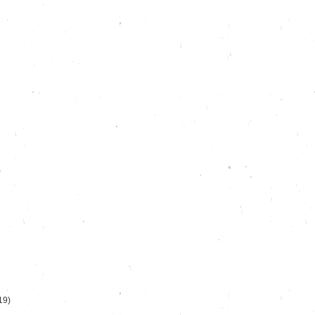
)
19)