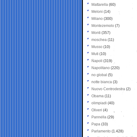
Mattarella
(60)
Meloni
(14)
Milano
(300)
Montezemolo
(7)
Monti
(357)
moschea
(11)
Musso
(10)
Muti
(10)
Napoli
(319)
Napolitano
(220)
no global
(5)
notte bianca
(3)
Nuovo Centrodestra
(2)
Obama
(11)
olimpiadi
(40)
Oliveri
(4)
Pannella
(29)
Papa
(33)
Parlamento
(1.428)