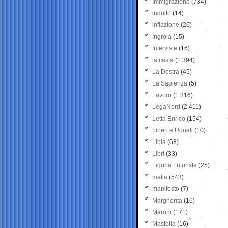
Immigrazione
(734)
indulto
(14)
inflazione
(26)
Ingroia
(15)
Interviste
(16)
la casta
(1.394)
La Destra
(45)
La Sapienza
(5)
Lavoro
(1.316)
LegaNord
(2.411)
Letta Enrico
(154)
Liberi e Uguali
(10)
Libia
(68)
Libri
(33)
Liguria Futurista
(25)
mafia
(543)
manifesto
(7)
Margherita
(16)
Maroni
(171)
Mastella
(16)