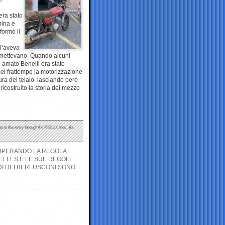
era stato
pina e
formò il
 l’aveva
ermettevano. Quando alcuni
o amato Benelli era stato
el frattempo la motorizzazione
ra del telaio, lasciando però
icostruito la storia del mezzo
s to this entry through the
RSS 2.0
feed. You
SUPERANDO LA REGOLA
ELLES E LE SUE REGOLE
LDI DEI BERLUSCONI SONO