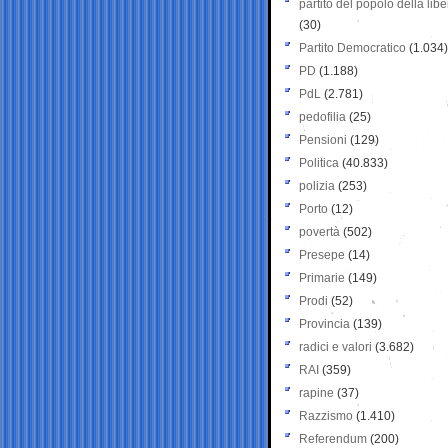
partito del popolo della libe
(30)
Partito Democratico
(1.034)
PD
(1.188)
PdL
(2.781)
pedofilia
(25)
Pensioni
(129)
Politica
(40.833)
polizia
(253)
Porto
(12)
povertà
(502)
Presepe
(14)
Primarie
(149)
Prodi
(52)
Provincia
(139)
radici e valori
(3.682)
RAI
(359)
rapine
(37)
Razzismo
(1.410)
Referendum
(200)