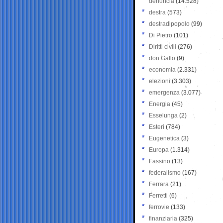
denuncia
(14.528)
destra
(573)
destradipopolo
(99)
Di Pietro
(101)
Diritti civili
(276)
don Gallo
(9)
economia
(2.331)
elezioni
(3.303)
emergenza
(3.077)
Energia
(45)
Esselunga
(2)
Esteri
(784)
Eugenetica
(3)
Europa
(1.314)
Fassino
(13)
federalismo
(167)
Ferrara
(21)
Ferretti
(6)
ferrovie
(133)
finanziaria
(325)