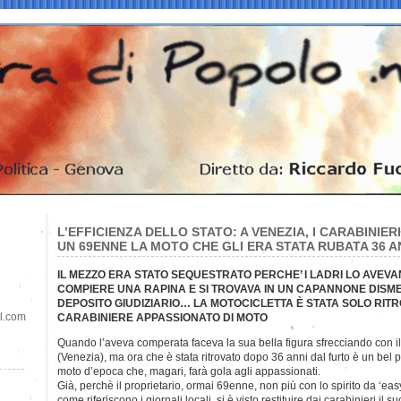
L’EFFICIENZA DELLO STATO: A VENEZIA, I CARABINIER
UN 69ENNE LA MOTO CHE GLI ERA STATA RUBATA 36 A
IL MEZZO ERA STATO SEQUESTRATO PERCHE’ I LADRI LO AVEVA
COMPIERE UNA RAPINA E SI TROVAVA IN UN CAPANNONE DIS
DEPOSITO GIUDIZIARIO… LA MOTOCICLETTA È STATA SOLO RITR
il.com
CARABINIERE APPASSIONATO DI MOTO
Quando l’aveva comperata faceva la sua bella figura sfrecciando con i
(Venezia), ma ora che è stata ritrovato dopo 36 anni dal furto è un bel 
moto d’epoca che, magari, farà gola agli appassionati.
Già, perchè il proprietario, ormai 69enne, non più con lo spirito da ‘easy
come riferiscono i giornali locali, si è visto restituire dai carabinieri il su