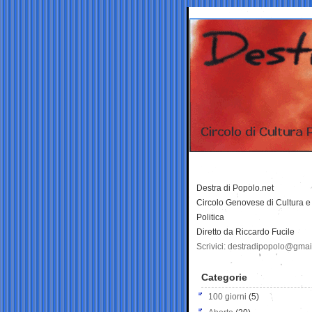
Destra di Popolo.net
Circolo Genovese di Cultura e
Politica
Diretto da Riccardo Fucile
Scrivici: destradipopolo@gma
Categorie
100 giorni
(5)