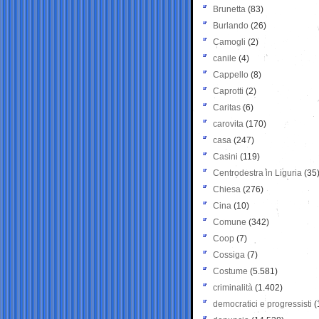
Brunetta
(83)
Burlando
(26)
Camogli
(2)
canile
(4)
Cappello
(8)
Caprotti
(2)
Caritas
(6)
carovita
(170)
casa
(247)
Casini
(119)
Centrodestra in Liguria
(35
Chiesa
(276)
Cina
(10)
Comune
(342)
Coop
(7)
Cossiga
(7)
Costume
(5.581)
criminalità
(1.402)
democratici e progressisti
(