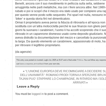
Benelli, ancora con il suo rivestimento in pelliccia sulla sella, sebbene
arrugginita nelle parti metalliche, ma con i freni ancora attivi. Nel 1989 
rubato e poi si scoprì che il mezzo era stato usato per compiere una ra
per questo venne posto sotto sequestro. Poi sparì nel nulla, nessuno in
‘biker’ e questa storia finì nel dimenticatoio.
Ormai il proprietario aveva perso la fiducia di ritrovarla e all’epoca non
sostituita con un’altra motocicletta perchè le sue finanze non glielo p
giorni fa suonano i carabinieri, l’uomo li ha accolti scoprendo che il su
ritrovato in un capannone dismesso usato come deposito giudiziario. N
aveva distrutto la documentazione del mezzo e cancellato la punzonatu
la targa. Da questo elemento un carabiniere, appassionato di moto, ha r
per ritrovare il legittimo proprietario.
(da agenzie)
This entry was posted on martedì, Luglio 1st, 2025 at 15:27 and is filed under
Politica
. You can follow any response
can
leave a response
, or
trackback
from your own site.
«
“L’UNIONE EUROPEA DEVE RICOMINCIARE A DECIDERE 
DELL’UNANIMITÀ”: ROMANO PRODI TORNA A SFERZARE BRUX
TAJANI PUO’ STAPPARE LO CHAMPAGNE, IN RITARDO MA I SO
ARRIVATI
»
Leave a Reply
You must be
logged in
to post a comment.