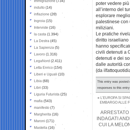
Immigrazione
(734)
poter vedere più
indulto
(14)
all’interno del 
inflazione
(26)
esplorare meglio
Ingroia
(15)
palestinese con 
miliziani.
Interviste
(16)
Le pratiche rivel
la casta
(1.394)
diritto israeliano
La Destra
(45)
hanno specificato
La Sapienza
(5)
civili detenuti a
Lavoro
(1.316)
detenuti e dei so
LegaNord
(2.411)
dalle autorità co
Letta Enrico
(154)
(da ilfattoquotidi
Liberi e Uguali
(10)
Libia
(68)
This entry was posted o
Libri
(33)
responses to this entr
Liguria Futurista
(25)
«
L’EUROPA SI SPA
mafia
(543)
EMBARGO ALLE FO
manifesto
(7)
ARRESTATO I
Margherita
(16)
INDAGATI AND
Maroni
(171)
CUI LA MELO
Mastella
(16)