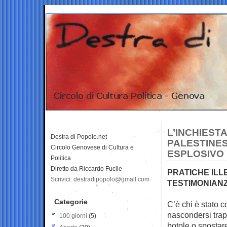
L’INCHIEST
Destra di Popolo.net
PALESTINES
Circolo Genovese di Cultura e
ESPLOSIVO 
Politica
Diretto da Riccardo Fucile
PRATICHE ILL
Scrivici: destradipopolo@gmail.com
TESTIMONIANZ
Categorie
C’è chi è stato 
nascondersi tra
100 giorni
(5)
botole o spostare