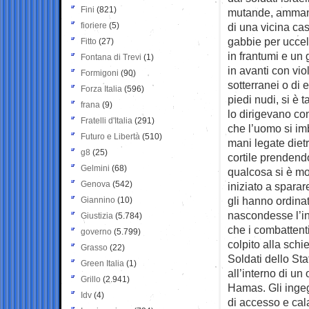
Fini
(821)
mutande, ammanet
fioriere
(5)
di una vicina casa
gabbie per uccell
Fitto
(27)
in frantumi e un 
Fontana di Trevi
(1)
in avanti con vi
Formigoni
(90)
sotterranei o di
Forza Italia
(596)
piedi nudi, si è t
frana
(9)
lo dirigevano co
Fratelli d'Italia
(291)
che l’uomo si im
Futuro e Libertà
(510)
mani legate dietr
g8
(25)
cortile prendendo
Gelmini
(68)
qualcosa si è mo
Genova
(542)
iniziato a sparar
gli hanno ordina
Giannino
(10)
nascondesse l’in
Giustizia
(5.784)
che i combattent
governo
(5.799)
colpito alla schie
Grasso
(22)
Soldati dello St
Green Italia
(1)
all’interno di u
Grillo
(2.941)
Hamas. Gli ingegn
Idv
(4)
di accesso e cal