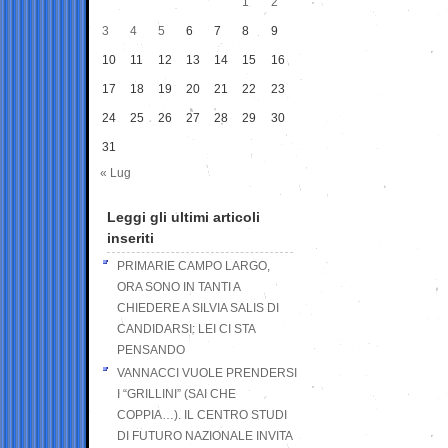
1
2
3
4
5
6
7
8
9
10
11
12
13
14
15
16
17
18
19
20
21
22
23
24
25
26
27
28
29
30
31
« Lug
Leggi gli ultimi articoli
inseriti
PRIMARIE CAMPO LARGO,
ORA SONO IN TANTI A
CHIEDERE A SILVIA SALIS DI
CANDIDARSI: LEI CI STA
PENSANDO
VANNACCI VUOLE PRENDERSI
I “GRILLINI” (SAI CHE
COPPIA…). IL CENTRO STUDI
DI FUTURO NAZIONALE INVITA