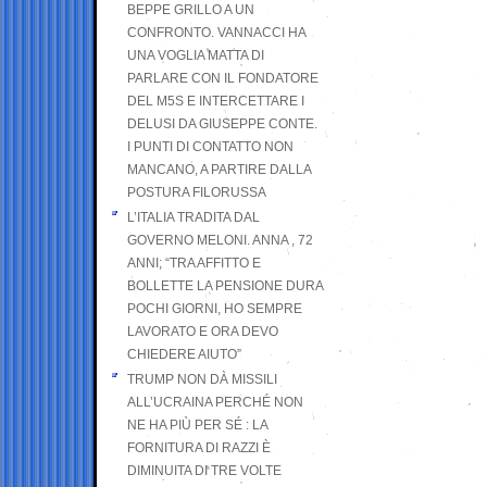
BEPPE GRILLO A UN
CONFRONTO. VANNACCI HA
UNA VOGLIA MATTA DI
PARLARE CON IL FONDATORE
DEL M5S E INTERCETTARE I
DELUSI DA GIUSEPPE CONTE.
I PUNTI DI CONTATTO NON
MANCANO, A PARTIRE DALLA
POSTURA FILORUSSA
L’ITALIA TRADITA DAL
GOVERNO MELONI. ANNA , 72
ANNI; “TRA AFFITTO E
BOLLETTE LA PENSIONE DURA
POCHI GIORNI, HO SEMPRE
LAVORATO E ORA DEVO
CHIEDERE AIUTO”
TRUMP NON DÀ MISSILI
ALL’UCRAINA PERCHÉ NON
NE HA PIÙ PER SÉ : LA
FORNITURA DI RAZZI È
DIMINUITA DI TRE VOLTE