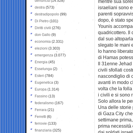
denuncia
(14.528)
mentre sua sorell
israeliani sono e
destra
(573)
parenti sopravvis
destradipopolo
(99)
dopo, è stato sp
Di Pietro
(101)
Younis accompag
Diritti civili
(276)
quadricottero. Il
don Gallo
(9)
dal suo altoparla
economia
(2.331)
slegato le mani e
elezioni
(3.303)
lo hanno liberat
emergenza
(3.077)
di Hamas potesser
Energia
(45)
Il 31enne Jehad 
Esselunga
(2)
civili sfollati c
nascondiglio di 
Esteri
(784)
avanti in modo c
Eugenetica
(3)
volta che la foll
Europa
(1.314)
i civili e si sono 
Fassino
(13)
Solo allora le pe
federalismo
(167)
Una delle storie
Ferrara
(21)
di Gaza City che 
Ferretti
(6)
settimane prima,
ferrovie
(133)
prima necessità 
finanziaria
(325)
dai soldati israe