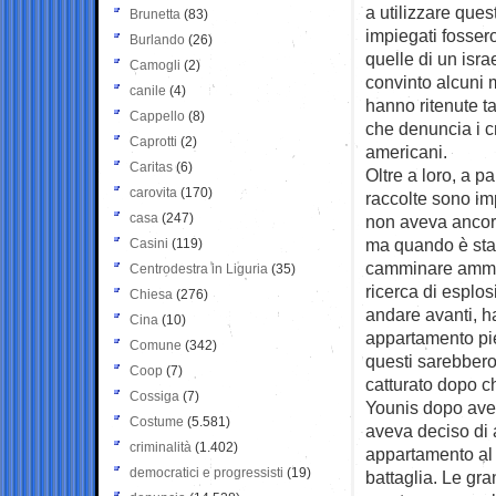
a utilizzare que
Brunetta
(83)
impiegati fossero
Burlando
(26)
quelle di un isr
Camogli
(2)
convinto alcuni mi
canile
(4)
hanno ritenute t
Cappello
(8)
che denuncia i cr
Caprotti
(2)
americani.
Caritas
(6)
Oltre a loro, a p
carovita
(170)
raccolte sono im
casa
(247)
non aveva ancora
ma quando è stato
Casini
(119)
camminare ammane
Centrodestra in Liguria
(35)
ricerca di esplosi
Chiesa
(276)
andare avanti, h
Cina
(10)
appartamento pie
Comune
(342)
questi sarebbero 
Coop
(7)
catturato dopo ch
Cossiga
(7)
Younis dopo aver
Costume
(5.581)
aveva deciso di 
criminalità
(1.402)
appartamento al 
democratici e progressisti
(19)
battaglia. Le gra