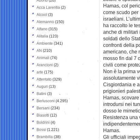
Aborto
(20)
Hamas, col perico
Acca Larentia
(2)
come scudo per p
Alcool
(3)
israeliani. L’ul
Alemanno
(150)
ha raccolto le te
Alfano
(315)
anche di militari
Alitalia
(123)
soldati dello Sta
Ambiente
(341)
confronti della 
AN
(210)
americano, che m
mosso fin dal 7 o
Animali
(74)
civili come prote
Arancioni
(2)
Non è la prima vo
arte
(175)
assolutamente vie
Attentato
(329)
Cisgiordania e a
Auguri
(13)
prigionieri palest
Batini
(3)
Hamas, scovare t
Berlusconi
(4.295)
introdursi nei tu
Bersani
(234)
dosso le mimetic
Biasotti
(12)
Resistenza una vo
Boldrini
(4)
indipendentement
Bossi
(1.221)
Hamas.
Gli ufficiali imp
Brambilla
(38)