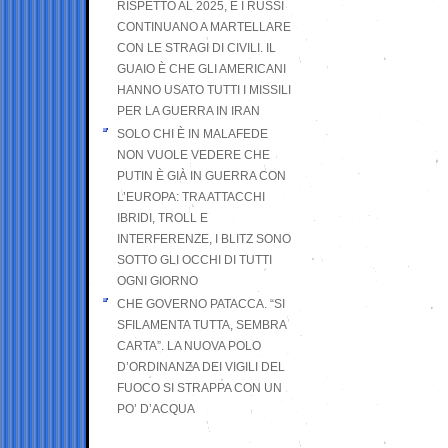
RISPETTO AL 2025, E I RUSSI
CONTINUANO A MARTELLARE
CON LE STRAGI DI CIVILI. IL
GUAIO È CHE GLI AMERICANI
HANNO USATO TUTTI I MISSILI
PER LA GUERRA IN IRAN
SOLO CHI È IN MALAFEDE
NON VUOLE VEDERE CHE
PUTIN È GIÀ IN GUERRA CON
L’EUROPA: TRA ATTACCHI
IBRIDI, TROLL E
INTERFERENZE, I BLITZ SONO
SOTTO GLI OCCHI DI TUTTI
OGNI GIORNO
CHE GOVERNO PATACCA. “SI
SFILAMENTA TUTTA, SEMBRA
CARTA”. LA NUOVA POLO
D’ORDINANZA DEI VIGILI DEL
FUOCO SI STRAPPA CON UN
PO’ D’ACQUA