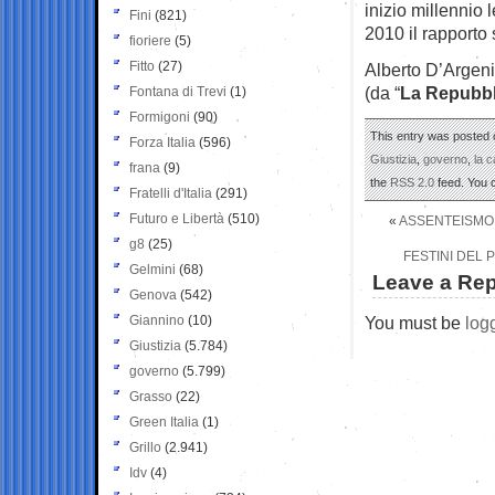
inizio millennio l
Fini
(821)
2010 il rapporto 
fioriere
(5)
Fitto
(27)
Alberto D’Argen
(da “
La Repubbl
Fontana di Trevi
(1)
Formigoni
(90)
This entry was posted o
Forza Italia
(596)
Giustizia
,
governo
,
la c
frana
(9)
the
RSS 2.0
feed. You
Fratelli d'Italia
(291)
Futuro e Libertà
(510)
«
ASSENTEISMO,
g8
(25)
FESTINI DEL
Gelmini
(68)
Leave a Rep
Genova
(542)
Giannino
(10)
You must be
log
Giustizia
(5.784)
governo
(5.799)
Grasso
(22)
Green Italia
(1)
Grillo
(2.941)
Idv
(4)