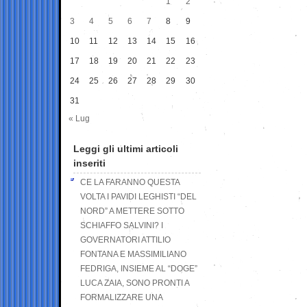
1
2
3
4
5
6
7
8
9
10
11
12
13
14
15
16
17
18
19
20
21
22
23
24
25
26
27
28
29
30
31
« Lug
Leggi gli ultimi articoli
inseriti
CE LA FARANNO QUESTA
VOLTA I PAVIDI LEGHISTI “DEL
NORD” A METTERE SOTTO
SCHIAFFO SALVINI? I
GOVERNATORI ATTILIO
FONTANA E MASSIMILIANO
FEDRIGA, INSIEME AL “DOGE”
LUCA ZAIA, SONO PRONTI A
FORMALIZZARE UNA