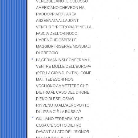
VENEZUELANO .IL COLOSSO
AMERICANO CHEVRON HA
RADDOPPIATO L’AREA
ASSEGNATA ALLA JOINT
VENTURE “PETROPIAR” NELLA
FASCIA DELL’ORINOCO,
L’AREA CHE OSPITA LE
MAGGIORI RISERVE MONDIALI
DI GREGGIO
LA GERMANIA SI CONFERMA IL
VENTRE MOLLE DELL’EUROPA
(PER LA GIOIA DI PUTIN). COME
MAI I TEDESCHI NON
VOGLIONO AMMETTERE CHE
DIETRO AL CASO DEL DRONE
PIENO DI ESPLOSIVO
RINVENUTO ALL’AEROPORTO
DI LIPSIA C’È LA RUSSIA?
GIULIANO FERRARA: ’CHE
COSA C’È SOTTO DIETRO
DAVANTI A LATO DEL “SIGNOR