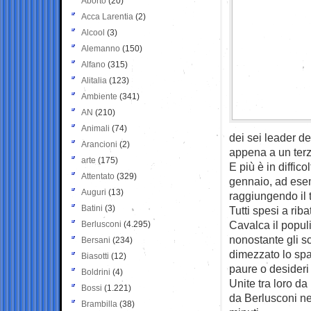
Aborto
(20)
Acca Larentia
(2)
Alcool
(3)
Alemanno
(150)
Alfano
(315)
Alitalia
(123)
Ambiente
(341)
AN
(210)
Animali
(74)
dei sei leader de
Arancioni
(2)
appena a un terz
arte
(175)
E più è in diffic
Attentato
(329)
gennaio, ad esem
Auguri
(13)
raggiungendo il 
Batini
(3)
Tutti spesi a rib
Cavalca il popul
Berlusconi
(4.295)
nonostante gli s
Bersani
(234)
dimezzato lo spaz
Biasotti
(12)
paure o desideri 
Boldrini
(4)
Unite tra loro da
Bossi
(1.221)
da Berlusconi ne
Brambilla
(38)