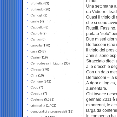
minuti.
Brunetta
(83)
Una settimana abb
Burlando
(26)
da Vidierre, lea
Camogli
(2)
Quasi il triplo d
canile
(4)
che si sono avvi
Cappello
(8)
Rutelli, Fassino,
parlato “solo” pe
Caprotti
(2)
Due miseri giorn
Caritas
(6)
Berlusconi (che 
carovita
(170)
il triplo dei pre
casa
(247)
anni si sono espr
Casini
(119)
Stracciato dieci
Centrodestra in Liguria
(35)
alle orecchie deg
Chiesa
(276)
Con un dato medi
Cina
(10)
Berlusconi – la 
Comune
(342)
A rigor di logica
Coop
(7)
aumentare.
Chi invece riesce
Cossiga
(7)
gennaio 2011 è st
Costume
(5.581)
minorenni, le acc
criminalità
(1.402)
larga da confer
democratici e progressisti
(19)
In compenso ha i