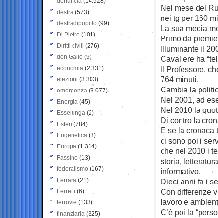
denuncia
(14.528)
Nel mese del Rub
destra
(573)
nei tg per 160 mi
destradipopolo
(99)
La sua media men
Di Pietro
(101)
Primo da premier
Diritti civili
(276)
Illuminante il 20
don Gallo
(9)
Cavaliere ha “tel
economia
(2.331)
Il Professore, ch
764 minuti.
elezioni
(3.303)
Cambia la politic
emergenza
(3.077)
Nel 2001, ad ese
Energia
(45)
Nel 2010 la quot
Esselunga
(2)
Di contro la cro
Esteri
(784)
E se la cronaca t
Eugenetica
(3)
ci sono poi i serv
Europa
(1.314)
che nel 2010 i t
Fassino
(13)
storia, letteratu
federalismo
(167)
informativo.
Ferrara
(21)
Dieci anni fa i s
Con differenze vi
Ferretti
(6)
lavoro e ambient
ferrovie
(133)
C’è poi la “pers
finanziaria
(325)