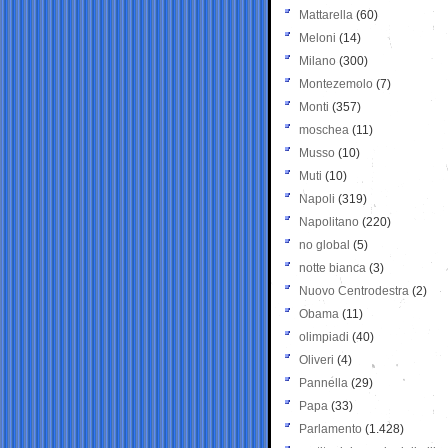
Mattarella
(60)
Meloni
(14)
Milano
(300)
Montezemolo
(7)
Monti
(357)
moschea
(11)
Musso
(10)
Muti
(10)
Napoli
(319)
Napolitano
(220)
no global
(5)
notte bianca
(3)
Nuovo Centrodestra
(2)
Obama
(11)
olimpiadi
(40)
Oliveri
(4)
Pannella
(29)
Papa
(33)
Parlamento
(1.428)