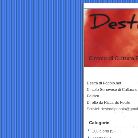
Destra di Popolo.net
Circolo Genovese di Cultura e
Politica
Diretto da Riccardo Fucile
Scrivici: destradipopolo@gma
Categorie
100 giorni
(5)