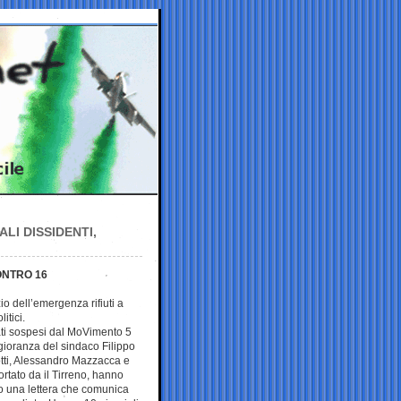
LI DISSIDENTI,
CONTRO 16
io dell’emergenza rifiuti a
itici.
ati sospesi dal MoVimento 5
ggioranza del sindaco Filippo
otti, Alessandro Mazzacca e
ortato da il Tirreno, hanno
llo una lettera che comunica