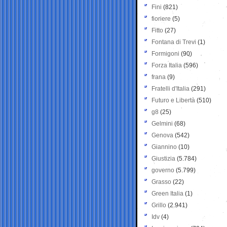
Fini
(821)
fioriere
(5)
Fitto
(27)
Fontana di Trevi
(1)
Formigoni
(90)
Forza Italia
(596)
frana
(9)
Fratelli d'Italia
(291)
Futuro e Libertà
(510)
g8
(25)
Gelmini
(68)
Genova
(542)
Giannino
(10)
Giustizia
(5.784)
governo
(5.799)
Grasso
(22)
Green Italia
(1)
Grillo
(2.941)
Idv
(4)