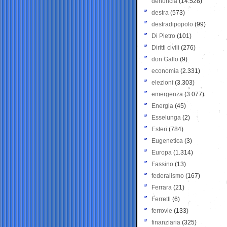
denuncia
(14.528)
destra
(573)
destradipopolo
(99)
Di Pietro
(101)
Diritti civili
(276)
don Gallo
(9)
economia
(2.331)
elezioni
(3.303)
emergenza
(3.077)
Energia
(45)
Esselunga
(2)
Esteri
(784)
Eugenetica
(3)
Europa
(1.314)
Fassino
(13)
federalismo
(167)
Ferrara
(21)
Ferretti
(6)
ferrovie
(133)
finanziaria
(325)