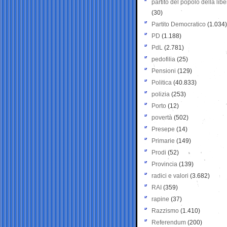
partito del popolo della libe
(30)
Partito Democratico
(1.034)
PD
(1.188)
PdL
(2.781)
pedofilia
(25)
Pensioni
(129)
Politica
(40.833)
polizia
(253)
Porto
(12)
povertà
(502)
Presepe
(14)
Primarie
(149)
Prodi
(52)
Provincia
(139)
radici e valori
(3.682)
RAI
(359)
rapine
(37)
Razzismo
(1.410)
Referendum
(200)