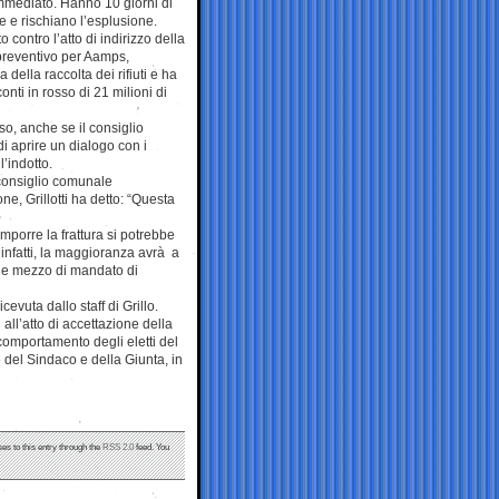
immediato. Hanno 10 giorni di
e e rischiano l’esplusione.
o contro l’atto di indirizzo della
preventivo per Aamps,
della raccolta dei rifiuti e ha
onti in rosso di 21 milioni di
so, anche se il consiglio
i aprire un dialogo con i
’indotto.
consiglio comunale
e, Grillotti ha detto: “Questa
omporre la frattura si potrebbe
, infatti, la maggioranza avrà a
ni e mezzo di mandato di
vuta dallo staff di Grillo.
 all’atto di accettazione della
comportamento degli eletti del
le del Sindaco e della Giunta, in
es to this entry through the
RSS 2.0
feed. You