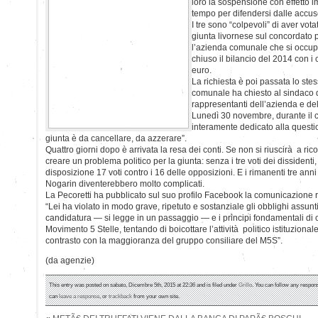
loro la sospensione con effetto 
tempo per difendersi dalle accus
I tre sono “colpevoli” di aver votat
giunta livornese sul concordato 
l’azienda comunale che si occupa 
chiuso il bilancio del 2014 con i c
euro.
La richiesta è poi passata lo stes
comunale ha chiesto al sindaco d
rappresentanti dell’azienda e dell
Lunedì 30 novembre, durante il 
interamente dedicato alla question
giunta è da cancellare, da azzerare”.
Quattro giorni dopo è arrivata la resa dei conti. Se non si riuscirà a ric
creare un problema politico per la giunta: senza i tre voti dei dissidenti
disposizione 17 voti contro i 16 delle opposizioni. E i rimanenti tre an
Nogarin diventerebbero molto complicati.
La Pecoretti ha pubblicato sul suo profilo Facebook la comunicazione rice
“Lei ha violato in modo grave, ripetuto e sostanziale gli obblighi assunti
candidatura — si legge in un passaggio — e i principi fondamentali di 
Movimento 5 Stelle, tentando di boicottare l’attività politico istituziona
contrasto con la maggioranza del gruppo consiliare del M5S”.
(da agenzie)
This entry was posted on sabato, Dicembre 5th, 2015 at 22:36 and is filed under
Grillo
. You can follow any respons
can
leave a response
, or
trackback
from your own site.