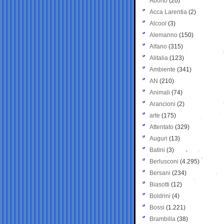
Aborto
(20)
Acca Larentia
(2)
Alcool
(3)
Alemanno
(150)
Alfano
(315)
Alitalia
(123)
Ambiente
(341)
AN
(210)
Animali
(74)
Arancioni
(2)
arte
(175)
Attentato
(329)
Auguri
(13)
Batini
(3)
Berlusconi
(4.295)
Bersani
(234)
Biasotti
(12)
Boldrini
(4)
Bossi
(1.221)
Brambilla
(38)