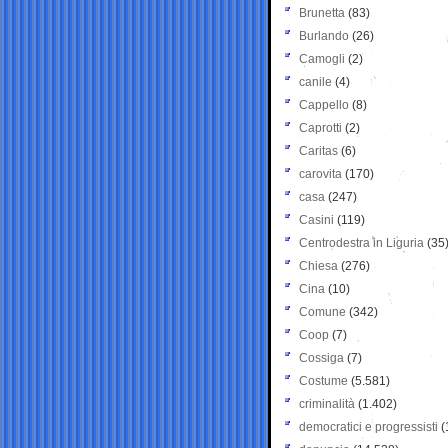
Brunetta
(83)
Burlando
(26)
Camogli
(2)
canile
(4)
Cappello
(8)
Caprotti
(2)
Caritas
(6)
carovita
(170)
casa
(247)
Casini
(119)
Centrodestra in Liguria
(35
Chiesa
(276)
Cina
(10)
Comune
(342)
Coop
(7)
Cossiga
(7)
Costume
(5.581)
criminalità
(1.402)
democratici e progressisti
(