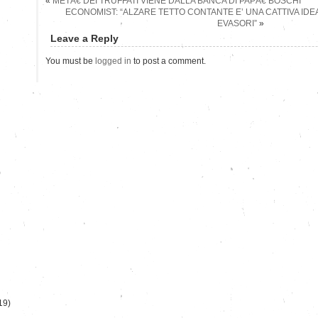
«
METÃ€ DEI TRUFFATI VIENE DALLA BANCA DI PAPÃ€ BOSCHI
ECONOMIST: “ALZARE TETTO CONTANTE E’ UNA CATTIVA IDEA
EVASORI”
»
Leave a Reply
You must be
logged in
to post a comment.
)
19)