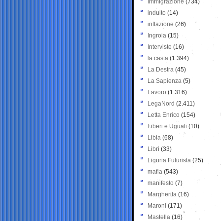
Immigrazione
(734)
indulto
(14)
inflazione
(26)
Ingroia
(15)
Interviste
(16)
la casta
(1.394)
La Destra
(45)
La Sapienza
(5)
Lavoro
(1.316)
LegaNord
(2.411)
Letta Enrico
(154)
Liberi e Uguali
(10)
Libia
(68)
Libri
(33)
Liguria Futurista
(25)
mafia
(543)
manifesto
(7)
Margherita
(16)
Maroni
(171)
Mastella
(16)