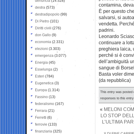
denuncia
(14.528)
contamina, deva
destra
(573)
È per questo che
destradipopolo
(99)
salvarsi, si aut
Di Pietro
(101)
vendetta. Perché
Diritti civili
(276)
padrini.
don Gallo
(9)
Leonardo Sciasci
economia
(2.331)
continuare a lot
preghiera laica, 
elezioni
(3.303)
perché si è convi
emergenza
(3.077)
dell’ambiguità un
Energia
(45)
sangue di Borsell
Esselunga
(2)
Basta voler dime
Esteri
(784)
(da repubblica)
Eugenetica
(3)
Europa
(1.314)
This entry was posted 
Fassino
(13)
responses to this entr
federalismo
(167)
«
MELONI COM
Ferrara
(21)
LO STOP DELL
Ferretti
(6)
L’ULTIMA PAR
ferrovie
(133)
finanziaria
(325)
X DI FINE CARRI