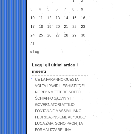
1
2
3
4
5
6
7
8
9
10
11
12
13
14
15
16
17
18
19
20
21
22
23
24
25
26
27
28
29
30
31
« Lug
Leggi gli ultimi articoli
inseriti
CE LA FARANNO QUESTA
VOLTA I PAVIDI LEGHISTI “DEL
NORD” A METTERE SOTTO
SCHIAFFO SALVINI? I
GOVERNATORI ATTILIO
FONTANA E MASSIMILIANO
FEDRIGA, INSIEME AL “DOGE”
LUCA ZAIA, SONO PRONTI A
FORMALIZZARE UNA