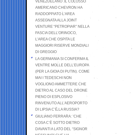
VENEZUELANO .IL COLOSSO
AMERICANO CHEVRON HA
RADDOPPIATO L’AREA
ASSEGNATA ALLA JOINT
VENTURE “PETROPIAR” NELLA
FASCIA DELL’ORINOCO,
L’AREA CHE OSPITA LE
MAGGIORI RISERVE MONDIALI
DI GREGGIO
LA GERMANIA SI CONFERMA IL
VENTRE MOLLE DELL’EUROPA
(PER LA GIOIA DI PUTIN). COME
MAI I TEDESCHI NON
VOGLIONO AMMETTERE CHE
DIETRO AL CASO DEL DRONE
PIENO DI ESPLOSIVO
RINVENUTO ALL’AEROPORTO
DI LIPSIA C’È LA RUSSIA?
GIULIANO FERRARA: ’CHE
COSA C’È SOTTO DIETRO
DAVANTI A LATO DEL “SIGNOR