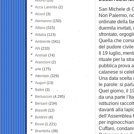
Aborto
(20)
Acca Larentia
(2)
San Michele di Ga
Alcool
(3)
Non Palermo,
no
Alemanno
(150)
ordinate della fa
duemila invitati,
Alfano
(315)
sfrontato, orgogl
Alitalia
(123)
Quella che coman
Ambiente
(341)
del pudore civile
AN
(210)
Il 19 luglio, mentr
Animali
(74)
rituale per la st
Arancioni
(2)
pubblica prova a 
arte
(175)
catanese si celeb
Attentato
(329)
Una data scelta 
Auguri
(13)
le parole: si parl
Batini
(3)
Quel giorno, il 1
da una parte l’It
Berlusconi
(4.295)
istituzioni raccolt
Bersani
(234)
davanti alla lapi
Biasotti
(12)
dell’Assemblea 
Boldrini
(4)
per inginocchiar
Bossi
(1.221)
Cuffaro, condan
Brambilla
(38)