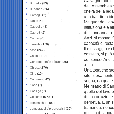
Galvagno non è un
Brunetta
(83)
dell’Assemblea sic
Burlando
(26)
che fa della lega
Camogli
(2)
una bandiera iden
canile
(4)
Ma quando il dov
Cappello
(8)
istituzionale e a
del condannato. 
Caprotti
(2)
Anzi, si mostra. 
Caritas
(6)
capacità di rest
carovita
(170)
Il messaggio è ch
casa
(247)
cassetto, si può 
Casini
(119)
consenso. Anche l
Centrodestra in Liguria
(35)
aiuta.
Chiesa
(276)
Una toga che sto
Cina
(10)
silenziosamente:
Comune
(342)
sogna, da quale 
Coop
(7)
Nel teatro di San
quella del favor
Cossiga
(7)
della corruzione 
Costume
(5.581)
perpetua. È un s
criminalità
(1.402)
tramanda, nonosta
democratici e progressisti
(19)
politica di labor