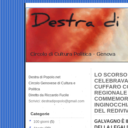
LO SCORSO 
Destra di Popolo.net
CELEBRAVAN
Circolo Genovese di Cultura e
CUFFARO C
Politica
REGIONALE 
Diretto da Riccardo Fucile
COMMEMORA
Scrivici: destradipopolo@gmail.com
INGINOCCHI
DEL REDIVI
Categorie
GALVAGNO È I
100 giorni
(5)
DELLA LEGALI