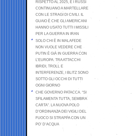
RISPETTO AL 2025, E I RUSSI
CONTINUANO A MARTELLARE
CON LE STRAGI DI CIVILI. IL
GUAIO È CHE GLI AMERICANI
HANNO USATO TUTTI I MISSILI
PER LA GUERRA IN IRAN
SOLO CHI È IN MALAFEDE
NON VUOLE VEDERE CHE
PUTIN È GIÀ IN GUERRA CON
L’EUROPA: TRA ATTACCHI
IBRIDI, TROLL E
INTERFERENZE, I BLITZ SONO
SOTTO GLI OCCHI DI TUTTI
OGNI GIORNO
CHE GOVERNO PATACCA. “SI
SFILAMENTA TUTTA, SEMBRA
CARTA”. LA NUOVA POLO
D’ORDINANZA DEI VIGILI DEL
FUOCO SI STRAPPA CON UN
PO’ D’ACQUA