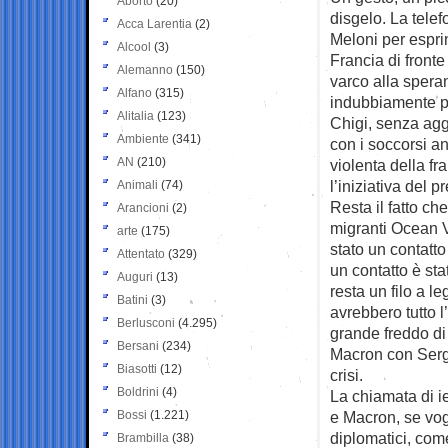
Aborto
(20)
disgelo. La tele
Acca Larentia
(2)
Meloni per esprim
Alcool
(3)
Francia di fronte
Alemanno
(150)
varco alla speran
Alfano
(315)
indubbiamente p
Alitalia
(123)
Chigi, senza agg
Ambiente
(341)
con i soccorsi an
AN
(210)
violenta della fr
l’iniziativa del 
Animali
(74)
Resta il fatto ch
Arancioni
(2)
migranti Ocean Vi
arte
(175)
stato un contatt
Attentato
(329)
un contatto è sta
Auguri
(13)
resta un filo a l
Batini
(3)
avrebbero tutto l
Berlusconi
(4.295)
grande freddo di 
Bersani
(234)
Macron con Sergi
Biasotti
(12)
crisi.
Boldrini
(4)
La chiamata di i
Bossi
(1.221)
e Macron, se vog
diplomatici, com
Brambilla
(38)