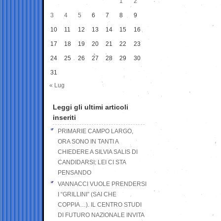
1
2
3
4
5
6
7
8
9
10
11
12
13
14
15
16
17
18
19
20
21
22
23
24
25
26
27
28
29
30
31
« Lug
Leggi gli ultimi articoli
inseriti
PRIMARIE CAMPO LARGO,
ORA SONO IN TANTI A
CHIEDERE A SILVIA SALIS DI
CANDIDARSI: LEI CI STA
PENSANDO
VANNACCI VUOLE PRENDERSI
I “GRILLINI” (SAI CHE
COPPIA…). IL CENTRO STUDI
DI FUTURO NAZIONALE INVITA