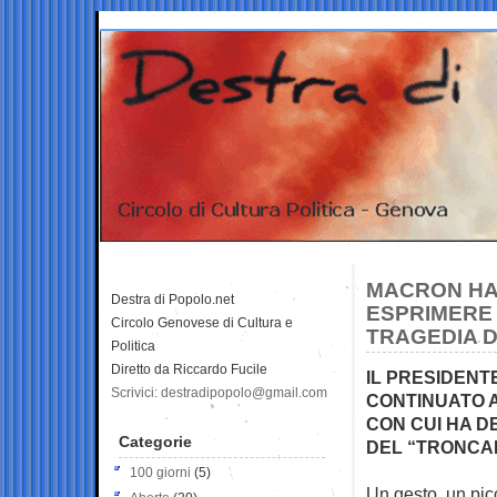
MACRON HA
Destra di Popolo.net
ESPRIMERE 
Circolo Genovese di Cultura e
TRAGEDIA DI
Politica
Diretto da Riccardo Fucile
IL PRESIDEN
Scrivici: destradipopolo@gmail.com
CONTINUATO A
CON CUI HA D
Categorie
DEL “TRONCAR
100 giorni
(5)
Un gesto, un pic