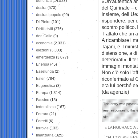
denuncia
(14.528)
«Un’autentica amic
del Quirinale – 
destra
(573)
insieme, dell’Ue
destradipopolo
(99)
rispondere, per da
Di Pietro
(101)
scontro politico.
Diritti civili
(276)
Trattato che un 
don Gallo
(9)
A ricambiare i m
economia
(2.331)
Tajani, e il mini
elezioni
(3.303)
distensione, a di
emergenza
(3.077)
deteriorati». Il 
Energia
(45)
immagini montate 
Esselunga
(2)
Non c’è solo l’af
riconfermato al 
Esteri
(784)
era lui perché er
Eugenetica
(3)
(da agenzie)
Europa
(1.314)
Fassino
(13)
This entry was posted 
federalismo
(167)
any responses to this 
Ferrara
(21)
site.
Ferretti
(6)
«
LA FIGURACCIA 
ferrovie
(133)
ANS
finanziaria
(325)
“AL CONSIGLIERE