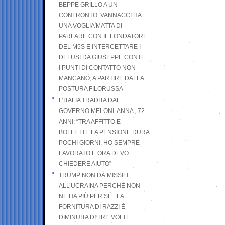
BEPPE GRILLO A UN
CONFRONTO. VANNACCI HA
UNA VOGLIA MATTA DI
PARLARE CON IL FONDATORE
DEL M5S E INTERCETTARE I
DELUSI DA GIUSEPPE CONTE.
I PUNTI DI CONTATTO NON
MANCANO, A PARTIRE DALLA
POSTURA FILORUSSA
L’ITALIA TRADITA DAL
GOVERNO MELONI. ANNA , 72
ANNI; “TRA AFFITTO E
BOLLETTE LA PENSIONE DURA
POCHI GIORNI, HO SEMPRE
LAVORATO E ORA DEVO
CHIEDERE AIUTO”
TRUMP NON DÀ MISSILI
ALL’UCRAINA PERCHÉ NON
NE HA PIÙ PER SÉ : LA
FORNITURA DI RAZZI È
DIMINUITA DI TRE VOLTE