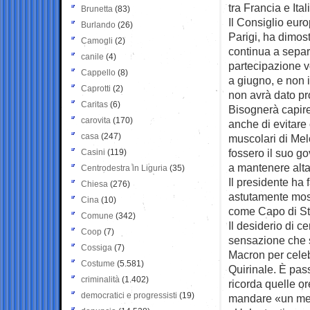
tra Francia e Ita
Brunetta
(83)
Il Consiglio euro
Burlando
(26)
Parigi, ha dimos
Camogli
(2)
continua a separa
canile
(4)
partecipazione vo
Cappello
(8)
a giugno, e non i
Caprotti
(2)
non avrà dato pro
Caritas
(6)
Bisognerà capire
carovita
(170)
anche di evitare 
casa
(247)
muscolari di Mel
fossero il suo g
Casini
(119)
a mantenere alt
Centrodestra in Liguria
(35)
Il presidente ha 
Chiesa
(276)
astutamente most
Cina
(10)
come Capo di St
Comune
(342)
Il desiderio di c
Coop
(7)
sensazione che si
Cossiga
(7)
Macron per celebr
Costume
(5.581)
Quirinale. È pas
criminalità
(1.402)
ricorda quelle or
democratici e progressisti
(19)
mandare «un mess