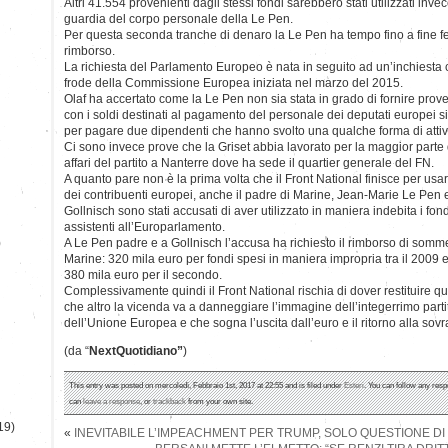
Altri 41.554 provenienti dagli stessi fondi sarebbero stati utilizzati inve
guardia del corpo personale della Le Pen.
Per questa seconda tranche di denaro la Le Pen ha tempo fino a fine feb
rimborso.
La richiesta del Parlamento Europeo è nata in seguito ad un’inchiesta con
frode della Commissione Europea iniziata nel marzo del 2015.
Olaf ha accertato come la Le Pen non sia stata in grado di fornire pro
con i soldi destinati al pagamento del personale dei deputati europei si
per pagare due dipendenti che hanno svolto una qualche forma di attiv
Ci sono invece prove che la Griset abbia lavorato per la maggior parte
affari del partito a Nanterre dove ha sede il quartier generale del FN.
A quanto pare non è la prima volta che il Front National finisce per usar
dei contribuenti europei, anche il padre di Marine, Jean-Marie Le Pen 
Gollnisch sono stati accusati di aver utilizzato in maniera indebita i fondi
assistenti all’Europarlamento.
)
A Le Pen padre e a Gollnisch l’accusa ha richiesto il rimborso di somme
Marine: 320 mila euro per fondi spesi in maniera impropria tra il 2009 e
380 mila euro per il secondo.
Complessivamente quindi il Front National rischia di dover restituire qu
che altro la vicenda va a danneggiare l’immagine dell’integerrimo partit
dell’Unione Europea e che sogna l’uscita dall’euro e il ritorno alla sov
(da “
NextQuotidiano”
)
This entry was posted on mercoledì, Febbraio 1st, 2017 at 22:55 and is filed under
Esteri
. You can follow any resp
can
leave a response
, or
trackback
from your own site.
19)
«
INEVITABILE L’IMPEACHMENT PER TRUMP, SOLO QUESTIONE D