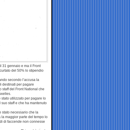
l 31 gennaio e ma il Front
curtato del 50% lo stipendio
 quando secondo l’accusa la
di destinati per pagare
 staff del Front National che
uxelles.
 stato utilizzato per pagare lo
l suo staff e che ha mantenuto
 stato necessario che la
 la maggior parte del tempo lo
indi di faccende non connesse