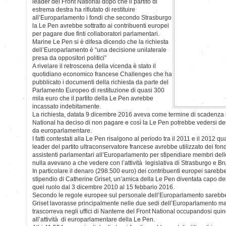
leader del Front National dopo che il partito di
estrema destra ha rifiutato di restituire
all’Europarlamento i fondi che secondo Strasburgo
la Le Pen avrebbe sottratto ai contribuenti europei
per pagare due finti collaboratori parlamentari.
Marine Le Pen si è difesa dicendo che la richiesta
dell’Europarlamento è “una decisione unilaterale
presa da oppositori politici”
A rivelare il retroscena della vicenda è stato il
quotidiano economico francese Challenges che ha
pubblicato i documenti della richiesta da parte del
Parlamento Europeo di restituzione di quasi 300
mila euro che il partito della Le Pen avrebbe
incassato indebitamente.
La richiesta, datata 9 dicembre 2016 aveva come termine di scadenza i
National ha deciso di non pagare e così la Le Pen potrebbe vedersi de
da europarlamentare.
I fatti contestati alla Le Pen risalgono al periodo tra il 2011 e il 2012
leader del partito ultraconservatore francese avrebbe utilizzato dei fon
assistenti parlamentari all’Europarlamento per stipendiare membri dello
nulla avevano a che vedere con l’attività legislativa di Strasburgo e Br
In particolare il denaro (298.500 euro) dei contribuenti europei sarebbe
stipendio di Catherine Griset, un’amica della Le Pen diventata capo de
quel ruolo dal 3 dicembre 2010 al 15 febbario 2016.
Secondo le regole europee sul personale dell’Europarlamento sarebbe
Griset lavorasse principalmente nelle due sedi dell’Europarlamento ma
trascorreva negli uffici di Nanterre del Front National occupandosi qu
all’attività di europarlamentare della Le Pen.