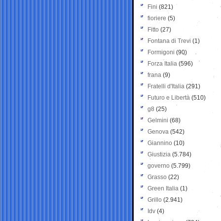
Fini
(821)
fioriere
(5)
Fitto
(27)
Fontana di Trevi
(1)
Formigoni
(90)
Forza Italia
(596)
frana
(9)
Fratelli d'Italia
(291)
Futuro e Libertà
(510)
g8
(25)
Gelmini
(68)
Genova
(542)
Giannino
(10)
Giustizia
(5.784)
governo
(5.799)
Grasso
(22)
Green Italia
(1)
Grillo
(2.941)
Idv
(4)