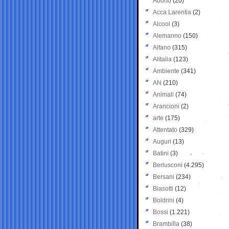
Aborto
(20)
Acca Larentia
(2)
Alcool
(3)
Alemanno
(150)
Alfano
(315)
Alitalia
(123)
Ambiente
(341)
AN
(210)
Animali
(74)
Arancioni
(2)
arte
(175)
Attentato
(329)
Auguri
(13)
Batini
(3)
Berlusconi
(4.295)
Bersani
(234)
Biasotti
(12)
Boldrini
(4)
Bossi
(1.221)
Brambilla
(38)