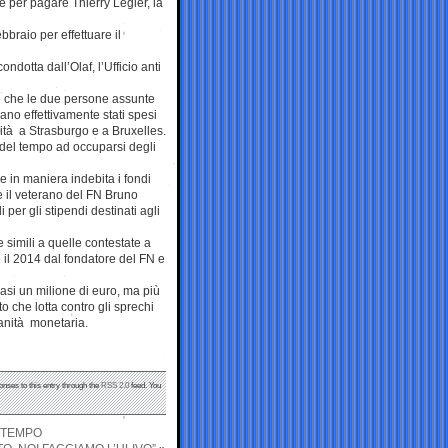
ce per pagare Thierry Lègier, la
braio per effettuare il
dotta dall’Olaf, l’Ufficio anti
ve che le due persone assunte
ano effettivamente stati spesi
ità a Strasburgo e a Bruxelles.
 del tempo ad occuparsi degli
e in maniera indebita i fondi
e il veterano del FN Bruno
 per gli stipendi destinati agli
 simili a quelle contestate a
 il 2014 dal fondatore del FN e
asi un milione di euro, ma più
o che lotta contro gli sprechi
ranità monetaria.
onses to this entry through the
RSS 2.0
feed. You
I TEMPO