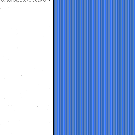
O, NOI FACCIAMO L’ULIVO”
»