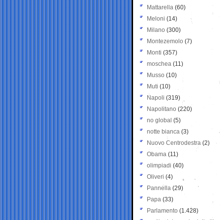
Mattarella
(60)
Meloni
(14)
Milano
(300)
Montezemolo
(7)
Monti
(357)
moschea
(11)
Musso
(10)
Muti
(10)
Napoli
(319)
Napolitano
(220)
no global
(5)
notte bianca
(3)
Nuovo Centrodestra
(2)
Obama
(11)
olimpiadi
(40)
Oliveri
(4)
Pannella
(29)
Papa
(33)
Parlamento
(1.428)