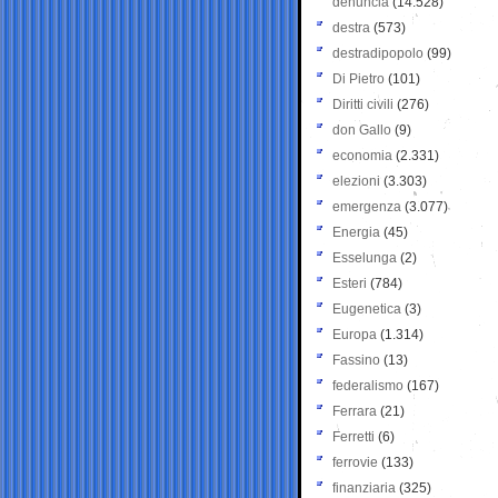
denuncia
(14.528)
destra
(573)
destradipopolo
(99)
Di Pietro
(101)
Diritti civili
(276)
don Gallo
(9)
economia
(2.331)
elezioni
(3.303)
emergenza
(3.077)
Energia
(45)
Esselunga
(2)
Esteri
(784)
Eugenetica
(3)
Europa
(1.314)
Fassino
(13)
federalismo
(167)
Ferrara
(21)
Ferretti
(6)
ferrovie
(133)
finanziaria
(325)