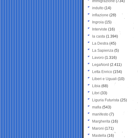
Immigrazione
(734)
indulto
(14)
inflazione
(26)
Ingroia
(15)
Interviste
(16)
la casta
(1.394)
La Destra
(45)
La Sapienza
(5)
Lavoro
(1.316)
LegaNord
(2.411)
Letta Enrico
(154)
Liberi e Uguali
(10)
Libia
(68)
Libri
(33)
Liguria Futurista
(25)
mafia
(543)
manifesto
(7)
Margherita
(16)
Maroni
(171)
Mastella
(16)