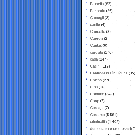
Brunetta
(83)
Burlando
(26)
Camogli
(2)
canile
(4)
Cappello
(8)
Caprotti
(2)
Caritas
(6)
carovita
(170)
casa
(247)
Casini
(119)
Centrodestra in Liguria
(35
Chiesa
(276)
Cina
(10)
Comune
(342)
Coop
(7)
Cossiga
(7)
Costume
(5.581)
criminalità
(1.402)
democratici e progressisti
(