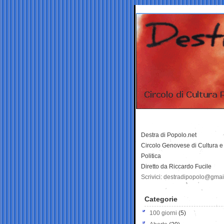
Destra di Popolo.net
Circolo Genovese di Cultura e
Politica
Diretto da Riccardo Fucile
Scrivici: destradipopolo@gma
Categorie
100 giorni
(5)