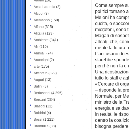
Aborto
(20)
Come sempre succ
Acca Larentia
(2)
politici tornano 
Alcool
(3)
Meloni ha compre
Alemanno
(150)
cucita, o sbocco
Alfano
(315)
microfoni, sono 
Alitalia
(123)
Magari di sospett
Ambiente
(341)
alleati, che, com
AN
(210)
mente la futura p
L’accusano di es
Animali
(74)
starebbe spenden
Arancioni
(2)
perché non fa ch
arte
(175)
Una ricostruzion
Attentato
(329)
tutto lo staff e a
Auguri
(13)
«Cercare di organ
Batini
(3)
– risponde la pr
Berlusconi
(4.295)
Normale, per Mel
Bersani
(234)
ministro della T
Biasotti
(12)
energia e saldare
Boldrini
(4)
In realtà, le ris
Bossi
(1.221)
dentro la coaliz
bisogna perdere 
Brambilla
(38)