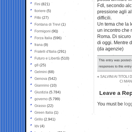
Fini
(821)
FdI, secondo alc
fioriere
(5)
pressione agli al
difficili.
Fitto
(27)
Un tema che la l
Fontana di Trevi
(1)
un incontro che 
Formigoni
(90)
Roma. Di sicuro c
Forza Italia
(596)
di oggi. Mentre d
frana
(9)
(da agenzie)
Fratelli d'Italia
(291)
Futuro e Libertà
(510)
This entry was posted o
g8
(25)
responses to this entr
Gelmini
(68)
«
SALVINI AI TITOL
Genova
(542)
CI MAN
Giannino
(10)
Leave a Rep
Giustizia
(5.784)
governo
(5.799)
You must be
log
Grasso
(22)
Green Italia
(1)
Grillo
(2.941)
Idv
(4)