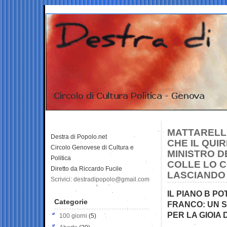
MATTARELLA
Destra di Popolo.net
CHE IL QUI
Circolo Genovese di Cultura e
MINISTRO D
Politica
COLLE LO 
Diretto da Riccardo Fucile
LASCIANDO 
Scrivici: destradipopolo@gmail.com
IL PIANO B P
Categorie
FRANCO: UN S
PER LA GIOIA
100 giorni
(5)