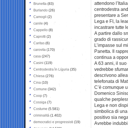
attendono l’Itali
Brunetta
(83)
centrodestra and
Burlando
(26)
presentare a Serg
Camogli
(2)
Lega e FI, la lea
canile
(4)
incastrare tutte l
Cappello
(8)
A partire dallo 
Caprotti
(2)
grado di rassicur
Caritas
(6)
L’impasse sul mi
carovita
(170)
Panetta. Il rapp
casa
(247)
continua a oppor
A 63 anni, il suo
Casini
(119)
vedrebbe sfumare
Centrodestra in Liguria
(35)
descrivono alleat
Chiesa
(276)
telefonata di Mat
Cina
(10)
C’è comunque un’
Comune
(342)
Domenico Sinisca
Coop
(7)
qualche perpless
Cossiga
(7)
Lega e non dispi
Costume
(5.581)
simbolica di una
criminalità
(1.402)
positivo sia nega
democratici e progressisti
(19)
Avrebbe indubbia