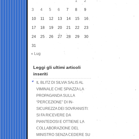
1
2
3
4
5
6
7
8
9
10
11
12
13
14
15
16
17
18
19
20
21
22
23
24
25
26
27
28
29
30
31
« Lug
Leggi gli ultimi articoli
inseriti
IL BLITZ DI SILVIA SALIS AL
VIMINALE CHE SPIAZZA LA
PROPAGANDA SULLA
“PERCEZIONE” DI IN-
SICUREZZA DEI SOVRANISTI:
SI FA RICEVERE DA
PIANTEDOSI E OTTIENE LA
COLLABORAZIONE DEL
MINISTRO SENZA CEDERE SU