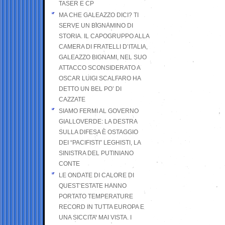
TASER E CP
MA CHE GALEAZZO DICI? TI
SERVE UN BIGNAMINO DI
STORIA. IL CAPOGRUPPO ALLA
CAMERA DI FRATELLI D’ITALIA,
GALEAZZO BIGNAMI, NEL SUO
ATTACCO SCONSIDERATO A
OSCAR LUIGI SCALFARO HA
DETTO UN BEL PO’ DI
CAZZATE
SIAMO FERMI AL GOVERNO
GIALLOVERDE: LA DESTRA
SULLA DIFESA È OSTAGGIO
DEI “PACIFISTI” LEGHISTI, LA
SINISTRA DEL PUTINIANO
CONTE
LE ONDATE DI CALORE DI
QUEST’ESTATE HANNO
PORTATO TEMPERATURE
RECORD IN TUTTA EUROPA E
UNA SICCITA’ MAI VISTA. I