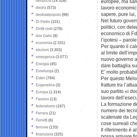
denuncia
(14.528)
europee, ma sare
lavoro economico 
destra
(573)
sapere, pure lui,
destradipopolo
(99)
Nel futuro gover
Di Pietro
(101)
politici, con de
Diritti civili
(276)
economico di FdI,
don Gallo
(9)
l’ipotesi – parol
economia
(2.331)
Per quanto il ca
elezioni
(3.303)
al limite dell’im
emergenza
(3.077)
nuovo governo ab
Energia
(45)
dare battaglia su
Esselunga
(2)
E’ molto probabil
Per questo Melon
Esteri
(784)
fratture tra l’at
Eugenetica
(3)
suo partito «i do
Europa
(1.314)
lavoro dell’esecu
Fassino
(13)
La formazione del
federalismo
(167)
numero dei tecni
Ferrara
(21)
scatenate da Le
Ferretti
(6)
cose surreali ch
ferrovie
(133)
Il riferimento è 
finanziaria
(325)
possa arrivare fi