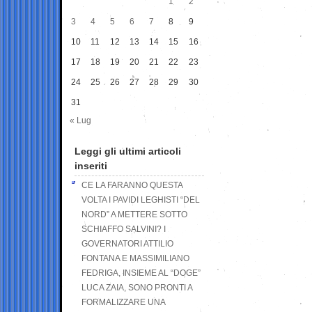
1
2
3
4
5
6
7
8
9
10
11
12
13
14
15
16
17
18
19
20
21
22
23
24
25
26
27
28
29
30
31
« Lug
Leggi gli ultimi articoli
inseriti
CE LA FARANNO QUESTA
VOLTA I PAVIDI LEGHISTI “DEL
NORD” A METTERE SOTTO
SCHIAFFO SALVINI? I
GOVERNATORI ATTILIO
FONTANA E MASSIMILIANO
FEDRIGA, INSIEME AL “DOGE”
LUCA ZAIA, SONO PRONTI A
FORMALIZZARE UNA