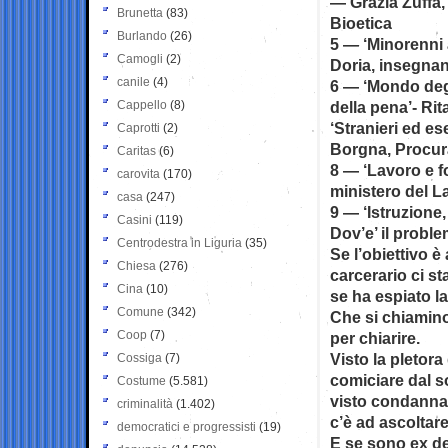
— Grazia Zuffa,
Brunetta
(83)
Bioetica
Burlando
(26)
5 — ‘Minorenni 
Camogli
(2)
Doria, insegna
canile
(4)
6 — ‘Mondo degli
Cappello
(8)
della pena’- Rit
‘Stranieri ed e
Caprotti
(2)
Borgna, Procur
Caritas
(6)
8 — ‘Lavoro e f
carovita
(170)
ministero del L
casa
(247)
9 — ‘Istruzione,
Casini
(119)
Dov’e’ il probl
Centrodestra in Liguria
(35)
Se l’obiettivo è
Chiesa
(276)
carcerario ci s
Cina
(10)
se ha espiato l
Comune
(342)
Che si chiamin
Coop
(7)
per chiarire.
Visto la pletora
Cossiga
(7)
comiciare dal so
Costume
(5.581)
visto condannar
criminalità
(1.402)
c’è ad ascoltare
democratici e progressisti
(19)
E se sono ex d