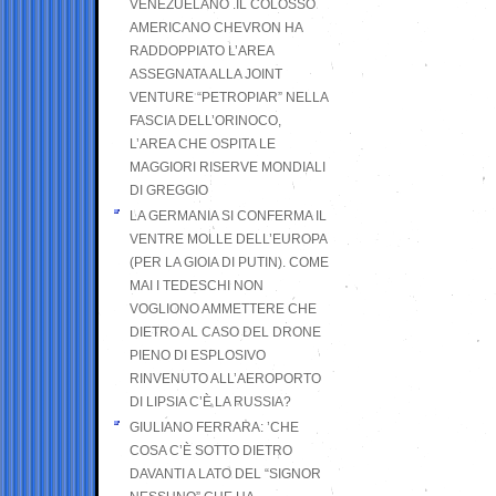
VENEZUELANO .IL COLOSSO
AMERICANO CHEVRON HA
RADDOPPIATO L’AREA
ASSEGNATA ALLA JOINT
VENTURE “PETROPIAR” NELLA
FASCIA DELL’ORINOCO,
L’AREA CHE OSPITA LE
MAGGIORI RISERVE MONDIALI
DI GREGGIO
LA GERMANIA SI CONFERMA IL
VENTRE MOLLE DELL’EUROPA
(PER LA GIOIA DI PUTIN). COME
MAI I TEDESCHI NON
VOGLIONO AMMETTERE CHE
DIETRO AL CASO DEL DRONE
PIENO DI ESPLOSIVO
RINVENUTO ALL’AEROPORTO
DI LIPSIA C’È LA RUSSIA?
GIULIANO FERRARA: ’CHE
COSA C’È SOTTO DIETRO
DAVANTI A LATO DEL “SIGNOR