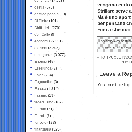
denuncia
(14.528)
vengono certo 
destra
(573)
Strillare serve
destradipopolo
(99)
Ma è uno sport c
Di Pietro
(101)
benpensanti che
Diritti civili
(276)
Fino a che non 
don Gallo
(9)
economia
(2.331)
This entry was posted 
responses to this entr
elezioni
(3.303)
emergenza
(3.077)
«
TOTI VUOLE INVAD
Energia
(45)
“DA P
Esselunga
(2)
Leave a Rep
Esteri
(784)
Eugenetica
(3)
You must be
log
Europa
(1.314)
Fassino
(13)
federalismo
(167)
Ferrara
(21)
Ferretti
(6)
ferrovie
(133)
finanziaria
(325)