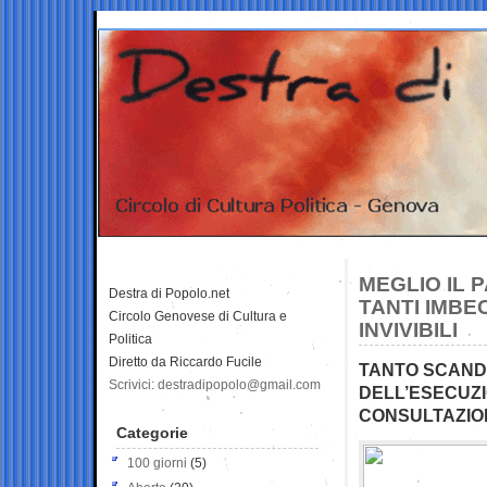
MEGLIO IL 
Destra di Popolo.net
TANTI IMBE
Circolo Genovese di Cultura e
INVIVIBILI
Politica
Diretto da Riccardo Fucile
TANTO SCANDA
Scrivici: destradipopolo@gmail.com
DELL’ESECUZI
CONSULTAZIO
Categorie
100 giorni
(5)