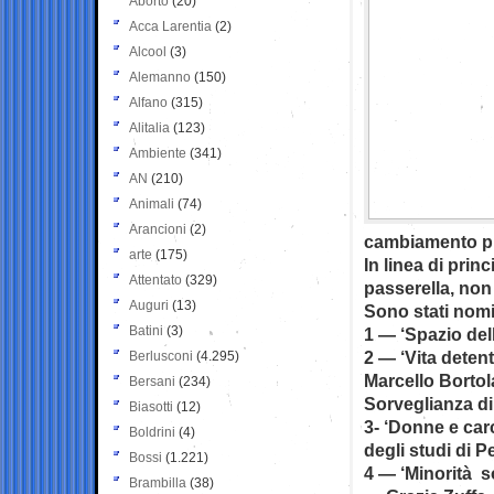
Aborto
(20)
Acca Larentia
(2)
Alcool
(3)
Alemanno
(150)
Alfano
(315)
Alitalia
(123)
Ambiente
(341)
AN
(210)
Animali
(74)
Arancioni
(2)
cambiamento pr
arte
(175)
In linea di prin
Attentato
(329)
passerella, non 
Auguri
(13)
Sono stati nomin
Batini
(3)
1 — ‘Spazio dell
2 — ‘Vita detent
Berlusconi
(4.295)
Marcello Bortol
Bersani
(234)
Sorveglianza d
Biasotti
(12)
3- ‘Donne e car
Boldrini
(4)
degli studi di P
Bossi
(1.221)
4 — ‘Minorità so
Brambilla
(38)