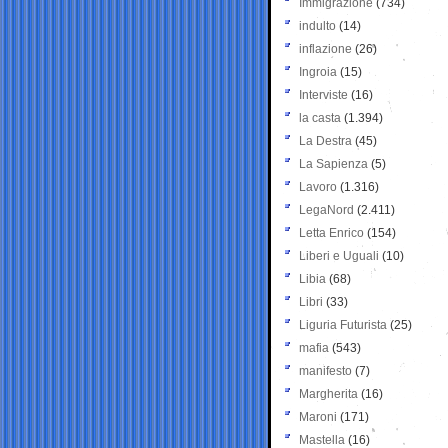
Immigrazione
(734)
indulto
(14)
inflazione
(26)
Ingroia
(15)
Interviste
(16)
la casta
(1.394)
La Destra
(45)
La Sapienza
(5)
Lavoro
(1.316)
LegaNord
(2.411)
Letta Enrico
(154)
Liberi e Uguali
(10)
Libia
(68)
Libri
(33)
Liguria Futurista
(25)
mafia
(543)
manifesto
(7)
Margherita
(16)
Maroni
(171)
Mastella
(16)