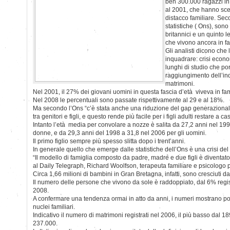
ben 300.000 ragazzi in p
al 2001, che hanno scel
distacco familiare. Seco
statistiche ( Ons), sono
britannici e un quinto le
che vivono ancora in fa
Gli analisti dicono che 
inquadrare: crisi econ
lunghi di studio che por
raggiungimento dell’i
matrimoni.
Nel 2001, il 27% dei giovani uomini in questa fascia d’età viveva in fam
Nel 2008 le percentuali sono passate rispettivamente al 29 e al 18%.
Ma secondo l’Ons “c’è stata anche una riduzione del gap generazional
tra genitori e figli, e questo rende più facile per i figli adulti restare a c
Intanto l’età media per convolare a nozze è salita da 27,2 anni nel 199
donne, e da 29,3 anni del 1998 a 31,8 nel 2006 per gli uomini.
Il primo figlio sempre più spesso slitta dopo i trent’anni.
In generale quello che emerge dalle statistiche dell’Ons è una crisi del 
“Il modello di famiglia composto da padre, madre e due figli è diventa
al Daily Telegraph, Richard Woolfson, terapeuta familiare e psicologo p
Circa 1,66 milioni di bambini in Gran Bretagna, infatti, sono cresciuti 
Il numero delle persone che vivono da sole è raddoppiato, dal 6% regi
2008.
A confermare una tendenza ormai in atto da anni, i numeri mostrano po
nuclei familiari.
Indicativo il numero di matrimoni registrati nel 2006, il più basso dal 1
237.000.