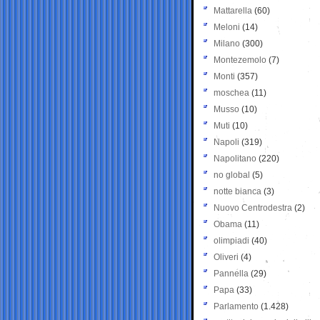
Mattarella
(60)
Meloni
(14)
Milano
(300)
Montezemolo
(7)
Monti
(357)
moschea
(11)
Musso
(10)
Muti
(10)
Napoli
(319)
Napolitano
(220)
no global
(5)
notte bianca
(3)
Nuovo Centrodestra
(2)
Obama
(11)
olimpiadi
(40)
Oliveri
(4)
Pannella
(29)
Papa
(33)
Parlamento
(1.428)