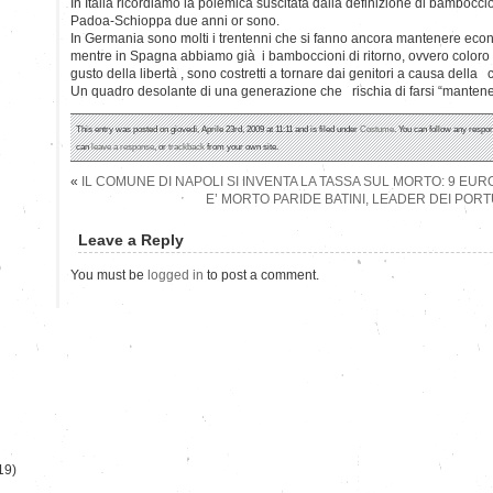
In Italia ricordiamo la polemica suscitata dalla definizione di bamboccio
Padoa-Schioppa due anni or sono.
In Germania sono molti i trentenni che si fanno ancora mantenere eco
mentre in Spagna abbiamo già i bamboccioni di ritorno, ovvero coloro
gusto della libertà , sono costretti a tornare dai genitori a causa della 
Un quadro desolante di una generazione che rischia di farsi “mantene
This entry was posted on giovedì, Aprile 23rd, 2009 at 11:11 and is filed under
Costume
. You can follow any respon
can
leave a response
, or
trackback
from your own site.
«
IL COMUNE DI NAPOLI SI INVENTA LA TASSA SUL MORTO: 9 EU
E’ MORTO PARIDE BATINI, LEADER DEI POR
Leave a Reply
)
You must be
logged in
to post a comment.
19)