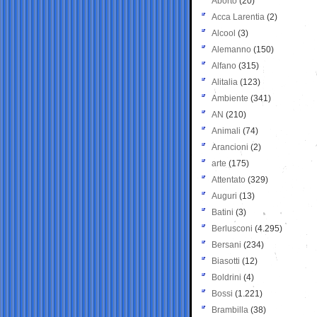
Aborto
(20)
Acca Larentia
(2)
Alcool
(3)
Alemanno
(150)
Alfano
(315)
Alitalia
(123)
Ambiente
(341)
AN
(210)
Animali
(74)
Arancioni
(2)
arte
(175)
Attentato
(329)
Auguri
(13)
Batini
(3)
Berlusconi
(4.295)
Bersani
(234)
Biasotti
(12)
Boldrini
(4)
Bossi
(1.221)
Brambilla
(38)