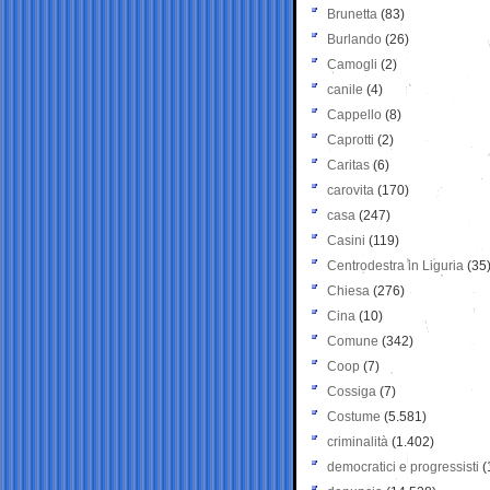
Brunetta
(83)
Burlando
(26)
Camogli
(2)
canile
(4)
Cappello
(8)
Caprotti
(2)
Caritas
(6)
carovita
(170)
casa
(247)
Casini
(119)
Centrodestra in Liguria
(35
Chiesa
(276)
Cina
(10)
Comune
(342)
Coop
(7)
Cossiga
(7)
Costume
(5.581)
criminalità
(1.402)
democratici e progressisti
(