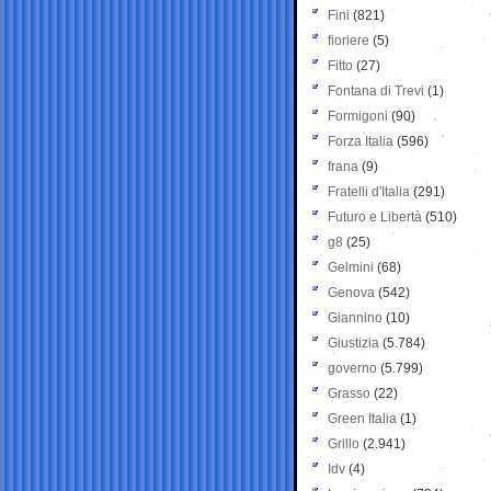
Fini
(821)
fioriere
(5)
Fitto
(27)
Fontana di Trevi
(1)
Formigoni
(90)
Forza Italia
(596)
frana
(9)
Fratelli d'Italia
(291)
Futuro e Libertà
(510)
g8
(25)
Gelmini
(68)
Genova
(542)
Giannino
(10)
Giustizia
(5.784)
governo
(5.799)
Grasso
(22)
Green Italia
(1)
Grillo
(2.941)
Idv
(4)