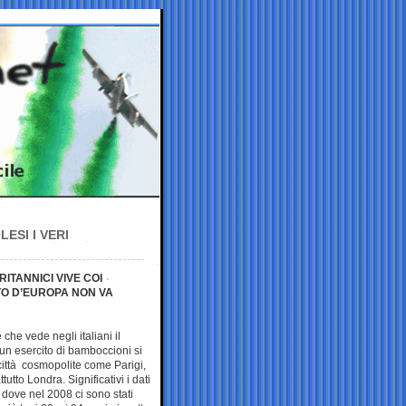
ESI I VERI
RITANNICI VIVE COI
TO D’EUROPA NON VA
che vede negli italiani il
n esercito di bamboccioni si
 città cosmopolite come Parigi,
utto Londra. Significativi i dati
ra dove nel 2008 ci sono stati