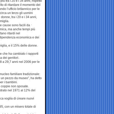
iù tra i 20 e i 34 anni, rispetto
to di ritardare il momento del
ndo l’ufficio britannico per le
 circa un terzo gli uomini
 donne, tra i 20 e i 34 anni,
miglia.
le cause sono facili da
omica, ma anche tempi più
tano ritardi nel
ndipendenza economica e dei
iglia, e il 15% delle donne.
e che ha cambiato i rapporti
asa dei genitori.
8 a 29,7 anni nel 2006 per le
nucleo familiare tradizionale:
to un pezzo da museo”, ha detto
er i bambini.
da coppie non sposate.
strato nel 1971 al 12% del
ca voglia di creare nuovi
895, con un misero totale di