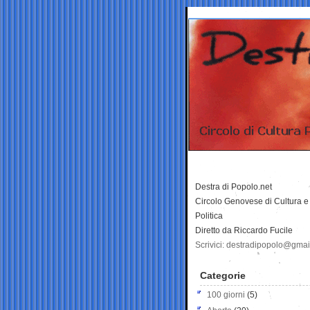
Destra di Popolo.net
Circolo Genovese di Cultura e
Politica
Diretto da Riccardo Fucile
Scrivici: destradipopolo@gma
Categorie
100 giorni
(5)