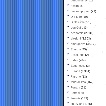
denuncia
(14.528)
destra
(573)
destradipopolo
(99)
Di Pietro
(101)
Diritti civili
(276)
don Gallo
(9)
economia
(2.331)
elezioni
(3.303)
emergenza
(3.077)
Energia
(45)
Esselunga
(2)
Esteri
(784)
Eugenetica
(3)
Europa
(1.314)
Fassino
(13)
federalismo
(167)
Ferrara
(21)
Ferretti
(6)
ferrovie
(133)
finanziaria
(325)