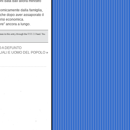
ni data dall’allora ministro
nomicamente dalla famiglia,
 che dopo aver assaporato il
crisi economica.
re” ancora a lungo.
ses to this entry through the
RSS 2.0
feed. You
RO A DEFUNTO
TUALI E UOMO DEL POPOLO
»