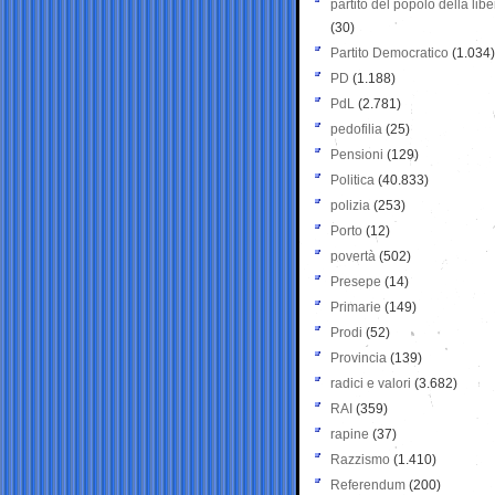
partito del popolo della libe
(30)
Partito Democratico
(1.034)
PD
(1.188)
PdL
(2.781)
pedofilia
(25)
Pensioni
(129)
Politica
(40.833)
polizia
(253)
Porto
(12)
povertà
(502)
Presepe
(14)
Primarie
(149)
Prodi
(52)
Provincia
(139)
radici e valori
(3.682)
RAI
(359)
rapine
(37)
Razzismo
(1.410)
Referendum
(200)