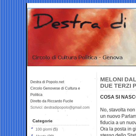
MELONI DAL
Destra di Popolo.net
DUE TERZI 
Circolo Genovese di Cultura e
Politica
COSA SI NASC
Diretto da Riccardo Fucile
Scrivici: destradipopolo@gmail.com
No, stavolta non 
un nuovo Parlame
Categorie
fiducia a un nuo
Ora la posta in gi
100 giorni
(5)
stesso dello Sta