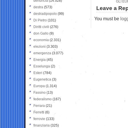
denuncia
(14.528)
GLI EU
destra
(573)
Leave a Rep
destradipopolo
(99)
You must be
log
Di Pietro
(101)
Diritti civili
(276)
don Gallo
(9)
economia
(2.331)
elezioni
(3.303)
emergenza
(3.077)
Energia
(45)
Esselunga
(2)
Esteri
(784)
Eugenetica
(3)
Europa
(1.314)
Fassino
(13)
federalismo
(167)
Ferrara
(21)
Ferretti
(6)
ferrovie
(133)
finanziaria
(325)