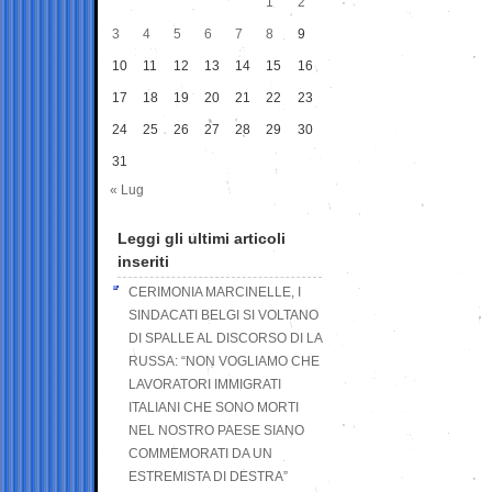
1
2
3
4
5
6
7
8
9
10
11
12
13
14
15
16
17
18
19
20
21
22
23
24
25
26
27
28
29
30
31
« Lug
Leggi gli ultimi articoli
inseriti
CERIMONIA MARCINELLE, I
SINDACATI BELGI SI VOLTANO
DI SPALLE AL DISCORSO DI LA
RUSSA: “NON VOGLIAMO CHE
LAVORATORI IMMIGRATI
ITALIANI CHE SONO MORTI
NEL NOSTRO PAESE SIANO
COMMEMORATI DA UN
ESTREMISTA DI DESTRA”