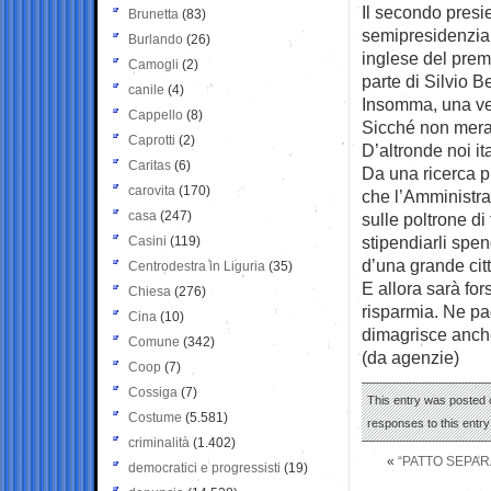
Il secondo presi
Brunetta
(83)
semipresidenzial
Burlando
(26)
inglese del prem
Camogli
(2)
parte di Silvio Be
canile
(4)
Insomma, una vec
Cappello
(8)
Sicché non mera
Caprotti
(2)
D’altronde noi it
Caritas
(6)
Da una ricerca p
carovita
(170)
che l’Amministraz
casa
(247)
sulle poltrone di 
stipendiarli spen
Casini
(119)
d’una grande citta
Centrodestra in Liguria
(35)
E allora sarà fo
Chiesa
(276)
risparmia. Ne pagh
Cina
(10)
dimagrisce anche
Comune
(342)
(da agenzie)
Coop
(7)
Cossiga
(7)
This entry was posted o
Costume
(5.581)
responses to this entr
criminalità
(1.402)
«
“PATTO SEPAR
democratici e progressisti
(19)