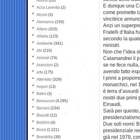
Aborto
(20)
E dunque una Cost
Acca Larentia
(2)
come promette la
Alcool
(3)
vincitrice annunc
Alemanno
(150)
Anzi un superpre
Alfano
(315)
Fratelli d’Italia
Alitalia
(123)
secondo la quale
Ambiente
(341)
ministri.
AN
(210)
Non che l’idea s
Calamandrei il pi
Animali
(74)
se ne fece nulla,
Arancioni
(2)
avendo fatto esp
arte
(175)
I primi a proporre
Attentato
(329)
monarchici, nel 1
Auguri
(13)
è terra d’assur
Batini
(3)
nostri due primi
Berlusconi
(4.295)
Einaudi.
Bersani
(234)
Sarà per questo
Biasotti
(12)
presidenzialismo s
Boldrini
(4)
Due soli nomi: B
Bossi
(1.221)
presidenziale ne
già nel 1979, c
Brambilla
(38)