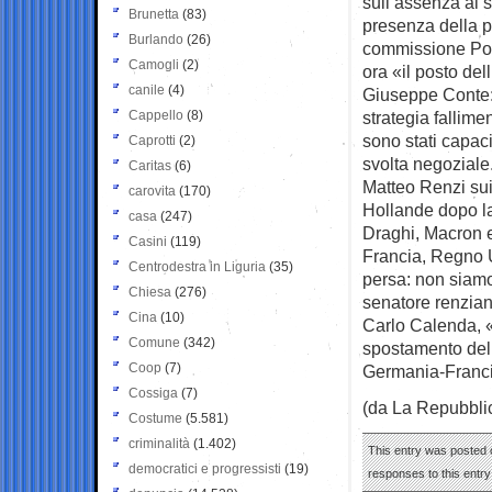
sull’assenza al 
Brunetta
(83)
presenza della p
Burlando
(26)
commissione Poli
Camogli
(2)
ora «il posto del
canile
(4)
Giuseppe Conte: 
Cappello
(8)
strategia fallime
sono stati capaci
Caprotti
(2)
svolta negoziale
Caritas
(6)
Matteo Renzi sui 
carovita
(170)
Hollande dopo la
casa
(247)
Draghi, Macron e 
Casini
(119)
Francia, Regno Un
Centrodestra in Liguria
(35)
persa: non siamo 
Chiesa
(276)
senatore renziano
Cina
(10)
Carlo Calenda, «
Comune
(342)
spostamento dell
Coop
(7)
Germania-Franci
Cossiga
(7)
(da La Repubbli
Costume
(5.581)
criminalità
(1.402)
This entry was posted 
democratici e progressisti
(19)
responses to this entr