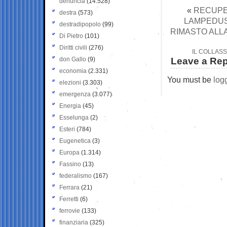
denuncia
(14.528)
«
RECUPER
destra
(573)
LAMPEDUS
destradipopolo
(99)
RIMASTO ALLA
Di Pietro
(101)
Diritti civili
(276)
IL COLLASS
don Gallo
(9)
Leave a Rep
economia
(2.331)
You must be
log
elezioni
(3.303)
emergenza
(3.077)
Energia
(45)
Esselunga
(2)
Esteri
(784)
Eugenetica
(3)
Europa
(1.314)
Fassino
(13)
federalismo
(167)
Ferrara
(21)
Ferretti
(6)
ferrovie
(133)
finanziaria
(325)