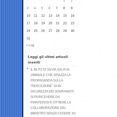
1
2
3
4
5
6
7
8
9
10
11
12
13
14
15
16
17
18
19
20
21
22
23
24
25
26
27
28
29
30
31
« Lug
Leggi gli ultimi articoli
inseriti
IL BLITZ DI SILVIA SALIS AL
VIMINALE CHE SPIAZZA LA
PROPAGANDA SULLA
“PERCEZIONE” DI IN-
SICUREZZA DEI SOVRANISTI:
SI FA RICEVERE DA
PIANTEDOSI E OTTIENE LA
COLLABORAZIONE DEL
MINISTRO SENZA CEDERE SU