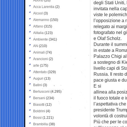
Aborto
(20)
degli Stati Uniti
Acca Larentia
(2)
invitata nella ca
Alcool
(3)
viste le polemich
Alemanno
(150)
l’opposizione a r
relegato ai marg
Alfano
(315)
fotografato nel 
Alitalia
(123)
e Olaf Scholz.
Ambiente
(341)
Durante il summit
AN
(210)
in estate a Roma
Animali
(74)
Palazzo Chigi al
Arancioni
(2)
a sostegno di Kie
arte
(175)
livello capi di S
Attentato
(329)
Russia. Il resto 
Auguri
(13)
pace giusta e dur
Batini
(3)
E si
allinea alla pos
Berlusconi
(4.295)
il fuoco totale e
Bersani
(234)
l’aspettativa che
Biasotti
(12)
presidente Trump
Boldrini
(4)
volontà di costru
Bossi
(1.221)
Più che per le c
Brambilla
(38)