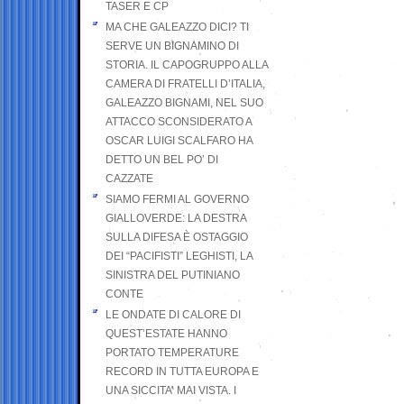
TASER E CP
MA CHE GALEAZZO DICI? TI
SERVE UN BIGNAMINO DI
STORIA. IL CAPOGRUPPO ALLA
CAMERA DI FRATELLI D’ITALIA,
GALEAZZO BIGNAMI, NEL SUO
ATTACCO SCONSIDERATO A
OSCAR LUIGI SCALFARO HA
DETTO UN BEL PO’ DI
CAZZATE
SIAMO FERMI AL GOVERNO
GIALLOVERDE: LA DESTRA
SULLA DIFESA È OSTAGGIO
DEI “PACIFISTI” LEGHISTI, LA
SINISTRA DEL PUTINIANO
CONTE
LE ONDATE DI CALORE DI
QUEST’ESTATE HANNO
PORTATO TEMPERATURE
RECORD IN TUTTA EUROPA E
UNA SICCITA’ MAI VISTA. I