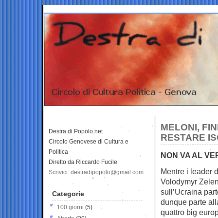
MELONI, FIN
Destra di Popolo.net
RESTARE I
Circolo Genovese di Cultura e
Politica
NON VA AL VE
Diretto da Riccardo Fucile
Mentre i leader 
Scrivici: destradipopolo@gmail.com
Volodymyr Zelens
sull’Ucraina par
Categorie
dunque parte all
100 giorni
(5)
quattro big europ