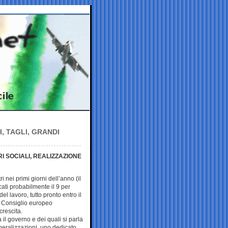
, TAGLI, GRANDI
RI SOCIALI, REALIZZAZIONE
 nei primi giorni dell’anno (il
cati probabilmente il 9 per
del lavoro, tutto pronto entro il
l Consiglio europeo
crescita.
a il governo e dei quali si parla
iberalizzazioni, uno dedicato