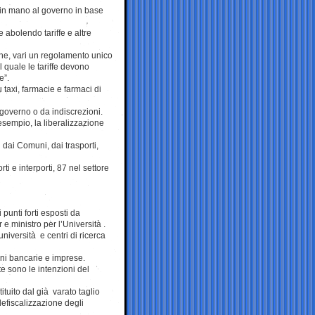
à in mano al governo in base
 abolendo tariffe e altre
one, vari un regolamento unico
l quale le tariffe devono
e”.
 taxi, farmacie e farmaci di
 governo o da indiscrezioni.
 esempio, la liberalizzazione
ti dai Comuni, dai trasporti,
ti e interporti, 87 nel settore
punti forti esposti da
e ministro per l’Università .
università e centri di ricerca
ioni bancarie e imprese.
e sono le intenzioni del
tituito dal già varato taglio
defiscalizzazione degli