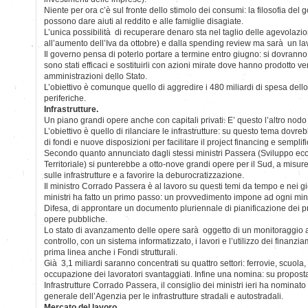
Niente per ora c’è sul fronte dello stimolo dei consumi: la filosofia del
possono dare aiuti al reddito e alle famiglie disagiate.
L’unica possibilità di recuperare denaro sta nel taglio delle agevolazioni
all’aumento dell’Iva da ottobre) e dalla spending review ma sarà un lavo
Il governo pensa di poterlo portare a termine entro giugno: si dovranno 
sono stati efficaci e sostituirli con azioni mirate dove hanno prodotto ve
amministrazioni dello Stato.
L’obiettivo è comunque quello di aggredire i 480 miliardi di spesa dello
periferiche.
Infrastrutture.
Un piano grandi opere anche con capitali privati. E’ questo l’altro nodo
L’obiettivo è quello di rilanciare le infrastrutture: su questo tema dovre
di fondi e nuove disposizioni per facilitare il project financing e semplif
Secondo quanto annunciato dagli stessi ministri Passera (Sviluppo e
Territoriale) si punterebbe a otto-nove grandi opere per il Sud, a misure p
sulle infrastrutture e a favorire la deburocratizzazione.
Il ministro Corrado Passera è al lavoro su questi temi da tempo e nei gio
ministri ha fatto un primo passo: un provvedimento impone ad ogni mini
Difesa, di approntare un documento pluriennale di pianificazione dei 
opere pubbliche.
Lo stato di avanzamento delle opere sarà oggetto di un monitoraggio ass
controllo, con un sistema informatizzato, i lavori e l’utilizzo dei finanzia
prima linea anche i Fondi strutturali.
Già 3,1 miliardi saranno concentrati su quattro settori: ferrovie, scuola
occupazione dei lavoratori svantaggiati. Infine una nomina: su proposta
Infrastrutture Corrado Passera, il consiglio dei ministri ieri ha nominat
generale dell’Agenzia per le infrastrutture stradali e autostradali.
Mercato del lavoro.