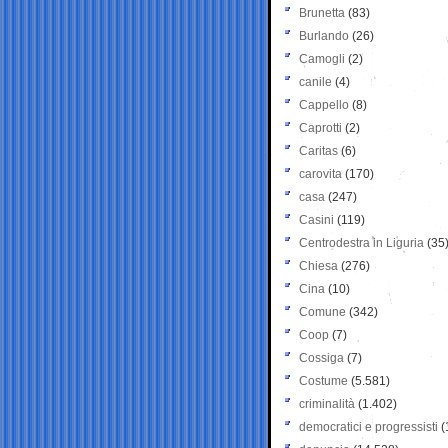
Brunetta
(83)
Burlando
(26)
Camogli
(2)
canile
(4)
Cappello
(8)
Caprotti
(2)
Caritas
(6)
carovita
(170)
casa
(247)
Casini
(119)
Centrodestra in Liguria
(35
Chiesa
(276)
Cina
(10)
Comune
(342)
Coop
(7)
Cossiga
(7)
Costume
(5.581)
criminalità
(1.402)
democratici e progressisti
(