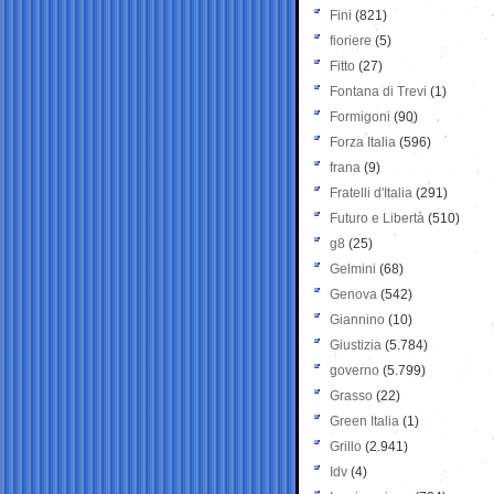
Fini
(821)
fioriere
(5)
Fitto
(27)
Fontana di Trevi
(1)
Formigoni
(90)
Forza Italia
(596)
frana
(9)
Fratelli d'Italia
(291)
Futuro e Libertà
(510)
g8
(25)
Gelmini
(68)
Genova
(542)
Giannino
(10)
Giustizia
(5.784)
governo
(5.799)
Grasso
(22)
Green Italia
(1)
Grillo
(2.941)
Idv
(4)