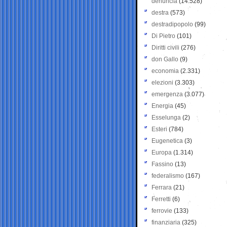
denuncia
(14.528)
destra
(573)
destradipopolo
(99)
Di Pietro
(101)
Diritti civili
(276)
don Gallo
(9)
economia
(2.331)
elezioni
(3.303)
emergenza
(3.077)
Energia
(45)
Esselunga
(2)
Esteri
(784)
Eugenetica
(3)
Europa
(1.314)
Fassino
(13)
federalismo
(167)
Ferrara
(21)
Ferretti
(6)
ferrovie
(133)
finanziaria
(325)