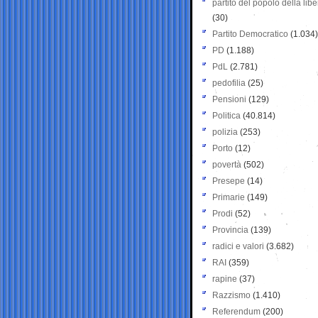
partito del popolo della libe
(30)
Partito Democratico
(1.034)
PD
(1.188)
PdL
(2.781)
pedofilia
(25)
Pensioni
(129)
Politica
(40.814)
polizia
(253)
Porto
(12)
povertà
(502)
Presepe
(14)
Primarie
(149)
Prodi
(52)
Provincia
(139)
radici e valori
(3.682)
RAI
(359)
rapine
(37)
Razzismo
(1.410)
Referendum
(200)