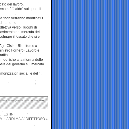
cato del lavoro.
tema più “caldo” sul quale il
e “non verranno modificati i
ordinamento.
lettiva verso i luoghi di
inserimento nel mercato del
colmare il fossato che si è
gil-Cisl e Uil di fronte a
 ministro Fornero (Lavoro e
rtita.
 modifiche alla riforma delle
poste del governo sul mercato
ortizzatori sociali e del
Politica
,
povertà
,
radici e valori
. You can follow
 FESTINI
 MILIARDI MA Ãˆ DIFETTOSO
»