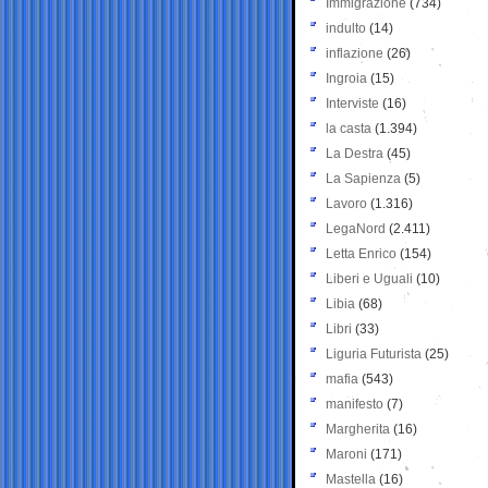
Immigrazione
(734)
indulto
(14)
inflazione
(26)
Ingroia
(15)
Interviste
(16)
la casta
(1.394)
La Destra
(45)
La Sapienza
(5)
Lavoro
(1.316)
LegaNord
(2.411)
Letta Enrico
(154)
Liberi e Uguali
(10)
Libia
(68)
Libri
(33)
Liguria Futurista
(25)
mafia
(543)
manifesto
(7)
Margherita
(16)
Maroni
(171)
Mastella
(16)