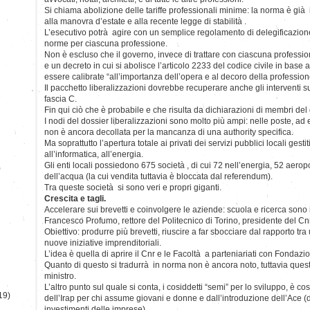
Si chiama abolizione delle tariffe professionali minime: la norma è gi
alla manovra d’estate e alla recente legge di stabilità .
L’esecutivo potrà agire con un semplice regolamento di delegificazione
norme per ciascuna professione.
Non è escluso che il governo, invece di trattare con ciascuna professi
e un decreto in cui si abolisce l’articolo 2233 del codice civile in base a
essere calibrate “all’importanza dell’opera e al decoro della profession
Il pacchetto liberalizzazioni dovrebbe recuperare anche gli interventi su
fascia C.
Fin qui ciò che è probabile e che risulta da dichiarazioni di membri del
I nodi del dossier liberalizzazioni sono molto più ampi: nelle poste, ad
non è ancora decollata per la mancanza di una authority specifica.
Ma soprattutto l’apertura totale ai privati dei servizi pubblici locali gesti
all’informatica, all’energia.
Gli enti locali possiedono 675 società , di cui 72 nell’energia, 52 aeropor
)
dell’acqua (la cui vendita tuttavia è bloccata dal referendum).
Tra queste società si sono veri e propri giganti.
Crescita e tagli.
Accelerare sui brevetti e coinvolgere le aziende: scuola e ricerca sono i 
Francesco Profumo, rettore del Politecnico di Torino, presidente del Cnr 
Obiettivo: produrre più brevetti, riuscire a far sbocciare dal rapporto tra 
nuove iniziative imprenditoriali.
L’idea è quella di aprire il Cnr e le Facoltà a parteniariati con Fondaz
Quanto di questo si tradurrà in norma non è ancora noto, tuttavia quest
ministro.
L’altro punto sul quale si conta, i cosiddetti “semi” per lo sviluppo, è cos
19)
dell’Irap per chi assume giovani e donne e dall’introduzione dell’Ace (
investimenti delle imprese).