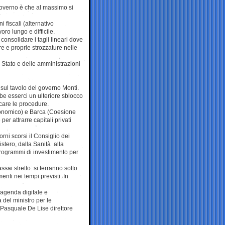
 governo è che al massimo si
 fiscali (alternativo
ro lungo e difficile.
consolidare i tagli lineari dove
re e proprie strozzature nelle
 Stato e delle amministrazioni
 sul tavolo del governo Monti.
bbe esserci un ulteriore sblocco
icare le procedure.
conomico) e Barca (Coesione
er attrarre capitali privati
rni scorsi il Consiglio dei
stero, dalla Sanità alla
programmi di investimento per
ai stretto: si terranno sotto
menti nei tempi previsti. In
, agenda digitale e
 del ministro per le
o Pasquale De Lise direttore