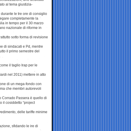
ato al tema giustizia-
i durante le tre ore di consiglio
piegare completamente la
talia in tempo per il 30 marzo
no nazionale di riforme in
attutto sotto forma di revisione
ne di sindacati e Pd, mentre
utto il primo semestre del
ome il taglio Irap per le
ardi nel 2011) mettere in atto
uzione di un mega-fondo con
e, ma che membri autorevoli
co Corrado Passera è quello di
 il cosiddetto “project
edimento, delle tariffe minime
zione, sfidando le ire di