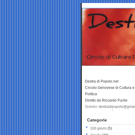
Destra di Popolo.net
Circolo Genovese di Cultura e
Politica
Diretto da Riccardo Fucile
Scrivici: destradipopolo@gma
Categorie
100 giorni
(5)