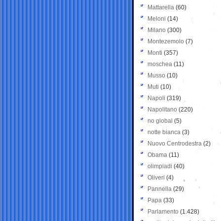
Mattarella
(60)
Meloni
(14)
Milano
(300)
Montezemolo
(7)
Monti
(357)
moschea
(11)
Musso
(10)
Muti
(10)
Napoli
(319)
Napolitano
(220)
no global
(5)
notte bianca
(3)
Nuovo Centrodestra
(2)
Obama
(11)
olimpiadi
(40)
Oliveri
(4)
Pannella
(29)
Papa
(33)
Parlamento
(1.428)