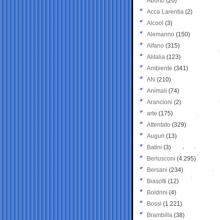
Aborto
(20)
Acca Larentia
(2)
Alcool
(3)
Alemanno
(150)
Alfano
(315)
Alitalia
(123)
Ambiente
(341)
AN
(210)
Animali
(74)
Arancioni
(2)
arte
(175)
Attentato
(329)
Auguri
(13)
Batini
(3)
Berlusconi
(4.295)
Bersani
(234)
Biasotti
(12)
Boldrini
(4)
Bossi
(1.221)
Brambilla
(38)