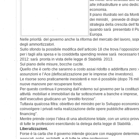
alle infrastrutture e uno dedic
economia.
Il piano illustrato ieri da Mont
dei ministri, prevede di dis
strategia della crescita dell’I
quando sarà presentato il Pia
Europa.
Nelle priorità del governo anche la riforma del mercato del lavoro, sopr
degli ammortizzatori.
Sullo sfondo la possibile modifica dell’articolo 18 che trova l’opposizio
per i tagli alla spesa e la cosiddetta spending review sarà necessario t
2012: sarà pronta in vista delle legge di Stabilità 2013.
Sul piano delle misure, bocche cucite.
Quello che è certo che saranno a costo assai ridotto o addirittura zero: c
assunzioni e l’Ace (defiscalizzazione per le imprese che investono).
Le risorse sono praticamente inesistenti e non è possibile (dopo 76 mili
nuove manovre per recuperare fondi.
Per questo continua il pressing dall’esterno sul governo per la costit
attività mobiliari e immobiliari da far sottoscrivere a banche e impres
dell’esecutivo giudicano un “prestito forzoso”.
Tuttavia qualcosa filtra: obiettivo del ministro per lo Sviluppo economi
coinvolgere i privati nella realizzazione delle opere pubbliche attraverso
financing”.
Mentre prende corpo l’idea di una abolizione totale, con un unico provv
di tutte le professioni esercitando la delega della legge di Stabilità .
Liberalizzazioni.
Forse è la carta che il governo intende giocare con maggiore determina
avvocati, notai, architetti, e di tutte le altre professioni.