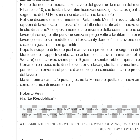
E’ uno dei nodi più importanti sul tavolo del governo: la riforma del mer
E l’articolo 18, che tutela i lavoratori licenziati senza giusta causa, è il 
segretario del Pd Bersani e i sindacati hanno fatto muro.
Nel suo discorso di insediamento in Parlamento Monti ha assicurato ch
rapporti di lavoro stabili in essere” e ha fatto riferimento ad un nuovo 
In che direzione? Lo spostamento del baricentro della contrattazione col
lavoro, il sostegno alle persone senza impiego volto a facilitarne il re
lavoro, costruito sul modello della flexsecurity danese e l’intenzione di 
creato tra garantiti e non garantiti.
Dopo lo sciopero di tre ore post manovra e i presidi dei tre segretari di C
Montecitorio i rapporti sembravano ai ferri corti tuttavia l’annuncio del
Welfare) di un convocazione per il 9 gennaio sembrerebbe riaprire la pa
Certamente il pacchetto di richieste dei sindacati, che ha in prima linea
pensioni e interventi sul potere d’acquisto, non coinciderà con le pro
del lavoro.
Ma una prima carta che potrà giocare la Fornero è quella dei nuovi amm
contratto unico di inserimento.
Roberto Petrini
(da “
La Repubblica
“)
This entry was posted on giovedì, Dicembre 29th, 2011 at 11:08 and is filed under
economia
,
emergenza
,
Lavoro
,
any responses to this entry through the
RSS 2.0
feed. You can
leave a response
, or
trackback
from your own site.
«
LE AMICIZIE PERICOLOSE DI RENZO BOSSI: COCAINA, ESCORT E
IL BIDONE F35 COSTA 15