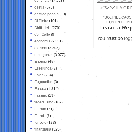
denuncia
(14.528)
destra
(573)
«
“SARA’ IL MIO R
destradipopolo
(99)
“SOLI NEL CAOS
Di Pietro
(101)
CONTRO IL MO
Leave a Rep
Diritti civili
(276)
don Gallo
(9)
You must be
log
economia
(2.331)
elezioni
(3.303)
emergenza
(3.077)
Energia
(45)
Esselunga
(2)
Esteri
(784)
Eugenetica
(3)
Europa
(1.314)
Fassino
(13)
federalismo
(167)
Ferrara
(21)
Ferretti
(6)
ferrovie
(133)
finanziaria
(325)