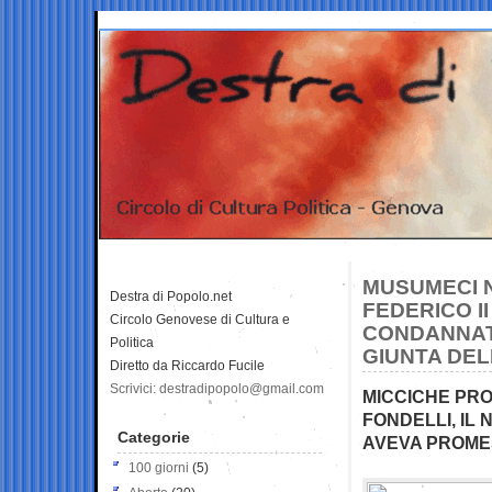
MUSUMECI N
Destra di Popolo.net
FEDERICO I
Circolo Genovese di Cultura e
CONDANNATA
Politica
GIUNTA DEL
Diretto da Riccardo Fucile
Scrivici: destradipopolo@gmail.com
MICCICHE PRO
FONDELLI, I
Categorie
AVEVA PROME
100 giorni
(5)