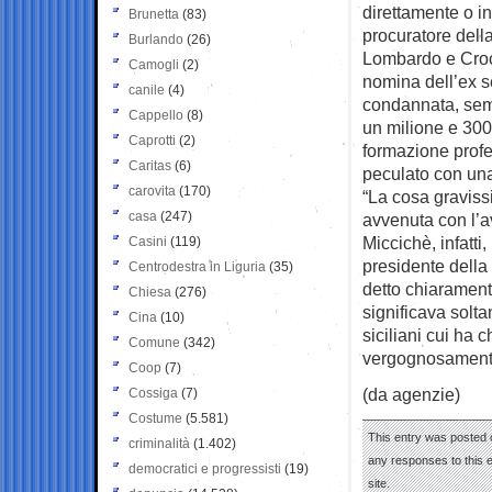
direttamente o in
Brunetta
(83)
procuratore dell
Burlando
(26)
Lombardo e Croce
Camogli
(2)
nomina dell’ex s
canile
(4)
condannata, semp
Cappello
(8)
un milione e 300
Caprotti
(2)
formazione profe
Caritas
(6)
peculato con una
carovita
(170)
“La cosa gravis
casa
(247)
avvenuta con l’
Miccichè, infatti
Casini
(119)
presidente della
Centrodestra in Liguria
(35)
detto chiarament
Chiesa
(276)
significava solta
Cina
(10)
siciliani cui ha 
Comune
(342)
vergognosamente
Coop
(7)
(da agenzie)
Cossiga
(7)
Costume
(5.581)
This entry was posted 
criminalità
(1.402)
any responses to this 
democratici e progressisti
(19)
site.