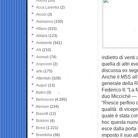
Aborto
(20)
Acca Larentia
(2)
Alcool
(3)
Alemanno
(150)
Alfano
(315)
Alitalia
(123)
Ambiente
(341)
AN
(210)
indietro di venti
Animali
(74)
quella di altri 
Arancioni
(2)
discussa ex segr
arte
(175)
Anche il M5S all
Attentato
(329)
generale della R
Auguri
(13)
Federico II: “La
Batini
(3)
duo Miccichè —
Berlusconi
(4.295)
“Riesce perfino d
Bersani
(234)
qualità di vicepr
Biasotti
(12)
quale è stata co
Boldrini
(4)
hoc questa nuov
Bossi
(1.221)
esce dalla porta
imposto il suo a
Brambilla
(38)