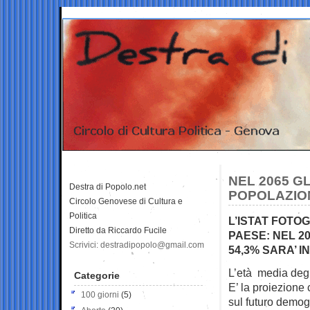
NEL 2065 G
Destra di Popolo.net
POPOLAZION
Circolo Genovese di Cultura e
Politica
L’ISTAT FOTO
Diretto da Riccardo Fucile
PAESE: NEL 20
Scrivici: destradipopolo@gmail.com
54,3% SARA’ I
L’età media degli
Categorie
E’ la proiezione 
100 giorni
(5)
sul futuro demog