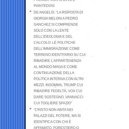
PIANTEDOSI
DE ANGELIS: “LA RISPOSTA DI
GIORGIA MELONI A PEDRO
SANCHEZ SI COMPRENDE
SOLO CON LA LENTE
DELL’IDEOLOGIA E DEL
CALCOLO: LE POLITICHE
DELL’IMMIGRAZIONE COME
TERRENO IDENTITARIO SU CUI
RIBADIRE L’APPARTENENZA
AL MONDO MAGA E COME
CONTINUAZIONE DELLA
POLITICA INTERNA CON ALTRI
MEZZI. INSOMMA, TRUMP CUI
RIBADIRE FEDELTÀ, VOX CUI
DARE SOSTEGNO, VANNACCI
CUI TOGLIERE SPAZIO”
“CRISTO NON ABITA NEI
PALAZZI DEL POTERE, MA SI
IDENTIFICA CON CHI È
AFFAMATO, FORESTIERO O