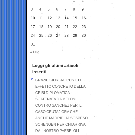
1
2
3
4
5
6
7
8
9
10
11
12
13
14
15
16
17
18
19
20
21
22
23
24
25
26
27
28
29
30
31
« Lug
Leggi gli ultimi articoli
inseriti
GRAZIE GIORGIA! L’UNICO
EFFETTO CONCRETO DELLA
CRISI DIPLOMATICA
SCATENATA DA MELONI
CONTRO SANCHEZ PER IL
CASO CEUTA? ORA CHE
ANCHE MADRID HA SOSPESO
SCHENGEN PER CHI ARRIVA
DAL NOSTRO PAESE, GLI