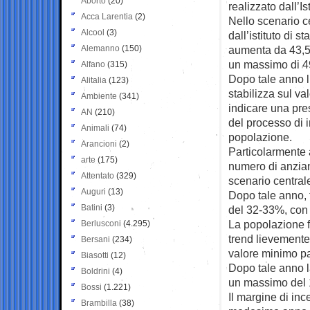
Aborto
(20)
realizzato dall’Ist
Acca Larentia
(2)
Nello scenario c
Alcool
(3)
dall’istituto di s
Alemanno
(150)
aumenta da 43,5 
un massimo di 49
Alfano
(315)
Dopo tale anno l
Alitalia
(123)
stabilizza sul va
Ambiente
(341)
indicare una pre
AN
(210)
del processo di 
Animali
(74)
popolazione.
Arancioni
(2)
Particolarmente 
arte
(175)
numero di anziani
Attentato
(329)
scenario central
Auguri
(13)
Dopo tale anno, t
Batini
(3)
del 32-33%, con
La popolazione fi
Berlusconi
(4.295)
trend lievemente
Bersani
(234)
valore minimo pa
Biasotti
(12)
Dopo tale anno l
Boldrini
(4)
un massimo del 
Bossi
(1.221)
Il margine di in
Brambilla
(38)