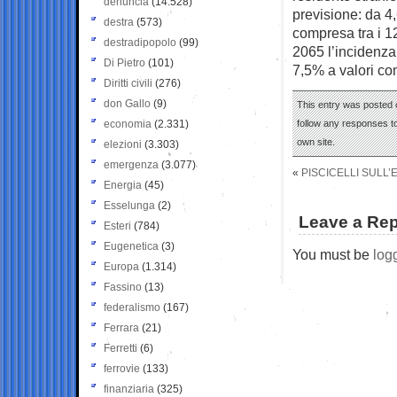
denuncia
(14.528)
previsione: da 4,
destra
(573)
compresa tra i 1
destradipopolo
(99)
2065 l’incidenza
Di Pietro
(101)
7,5% a valori com
Diritti civili
(276)
don Gallo
(9)
This entry was posted 
economia
(2.331)
follow any responses to
own site.
elezioni
(3.303)
emergenza
(3.077)
«
PISCICELLI SULL
Energia
(45)
Esselunga
(2)
Leave a Rep
Esteri
(784)
Eugenetica
(3)
You must be
log
Europa
(1.314)
Fassino
(13)
federalismo
(167)
Ferrara
(21)
Ferretti
(6)
ferrovie
(133)
finanziaria
(325)