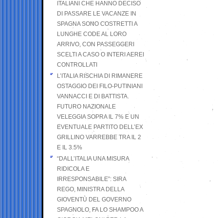
ITALIANI CHE HANNO DECISO
DI PASSARE LE VACANZE IN
SPAGNA SONO COSTRETTI A
LUNGHE CODE AL LORO
ARRIVO, CON PASSEGGERI
SCELTI A CASO O INTERI AEREI
CONTROLLATI
L’ITALIA RISCHIA DI RIMANERE
OSTAGGIO DEI FILO-PUTINIANI
VANNACCI E DI BATTISTA.
FUTURO NAZIONALE
VELEGGIA SOPRA IL 7% E UN
EVENTUALE PARTITO DELL’EX
GRILLINO VARREBBE TRA IL 2
E IL 3.5%
“DALL’ITALIA UNA MISURA
RIDICOLA E
IRRESPONSABILE”: SIRA
REGO, MINISTRA DELLA
GIOVENTÙ DEL GOVERNO
SPAGNOLO, FA LO SHAMPOO A