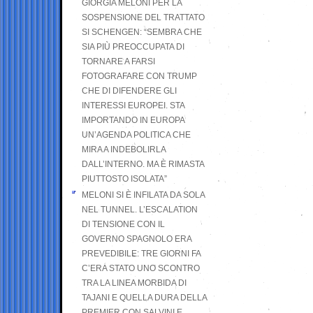
GIORGIA MELONI PER LA
SOSPENSIONE DEL TRATTATO
SI SCHENGEN: “SEMBRA CHE
SIA PIÙ PREOCCUPATA DI
TORNARE A FARSI
FOTOGRAFARE CON TRUMP
CHE DI DIFENDERE GLI
INTERESSI EUROPEI. STA
IMPORTANDO IN EUROPA
UN’AGENDA POLITICA CHE
MIRA A INDEBOLIRLA
DALL’INTERNO. MA È RIMASTA
PIUTTOSTO ISOLATA”
MELONI SI È INFILATA DA SOLA
NEL TUNNEL. L’ESCALATION
DI TENSIONE CON IL
GOVERNO SPAGNOLO ERA
PREVEDIBILE: TRE GIORNI FA
C’ERA STATO UNO SCONTRO
TRA LA LINEA MORBIDA DI
TAJANI E QUELLA DURA DELLA
PREMIER CON SALVINI E