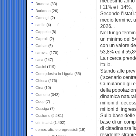
medesimo anno ta
Brunetta
(83)
l’11% e il 14%.
Burlando
(26)
Secondo l’Istat l
Camogli
(2)
medio termine, u
canile
(4)
2026.
Cappello
(8)
Nel lungo termine
un minimo del 54
Caprotti
(2)
con un valore del
Caritas
(6)
53,8% ed il 55,8
carovita
(170)
La ricerca prend
casa
(247)
Italia.
Casini
(119)
Stando alle prev
Centrodestra in Liguria
(35)
(“scenario centra
Chiesa
(276)
Cumulando gli ev
Cina
(10)
della popolazione
Comune
(342)
dinamica naturale
Coop
(7)
milioni di decess
milioni di ingress
Cossiga
(7)
Sulla base delle 
Costume
(5.581)
base di un compo
criminalità
(1.402)
di cittadinanza 
democratici e progressisti
(19)
residente strani