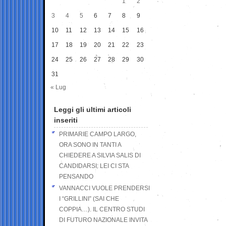
1
2
3
4
5
6
7
8
9
10
11
12
13
14
15
16
17
18
19
20
21
22
23
24
25
26
27
28
29
30
31
« Lug
Leggi gli ultimi articoli
inseriti
PRIMARIE CAMPO LARGO,
ORA SONO IN TANTI A
CHIEDERE A SILVIA SALIS DI
CANDIDARSI: LEI CI STA
PENSANDO
VANNACCI VUOLE PRENDERSI
I “GRILLINI” (SAI CHE
COPPIA…). IL CENTRO STUDI
DI FUTURO NAZIONALE INVITA