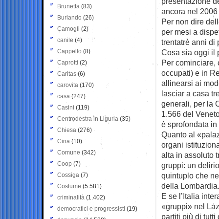
presentazione del
Brunetta
(83)
ancora nel 2006 
Burlando
(26)
Per non dire del
Camogli
(2)
per mesi a dispet
canile
(4)
trentatrè anni di
Cappello
(8)
Cosa sia oggi il
Per cominciare, 
Caprotti
(2)
occupati) e in R
Caritas
(6)
allinearsi ai mod
carovita
(170)
lasciar a casa tr
casa
(247)
generali, per la 
Casini
(119)
1.566 del Veneto.
Centrodestra in Liguria
(35)
è sprofondata in
Chiesa
(276)
Quanto al «palaz
Cina
(10)
organi istituziona
Comune
(342)
alta in assoluto t
Coop
(7)
gruppi: un delirio
quintuplo che ne
Cossiga
(7)
della Lombardia
Costume
(5.581)
E se l’Italia int
criminalità
(1.402)
«gruppi» nel Lazi
democratici e progressisti
(19)
partiti più di tut