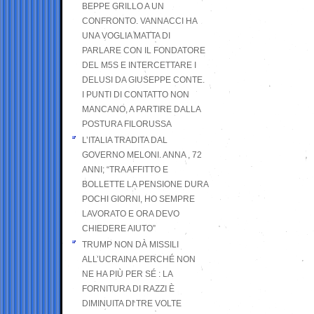
BEPPE GRILLO A UN
CONFRONTO. VANNACCI HA
UNA VOGLIA MATTA DI
PARLARE CON IL FONDATORE
DEL M5S E INTERCETTARE I
DELUSI DA GIUSEPPE CONTE.
I PUNTI DI CONTATTO NON
MANCANO, A PARTIRE DALLA
POSTURA FILORUSSA
L’ITALIA TRADITA DAL
GOVERNO MELONI. ANNA , 72
ANNI; “TRA AFFITTO E
BOLLETTE LA PENSIONE DURA
POCHI GIORNI, HO SEMPRE
LAVORATO E ORA DEVO
CHIEDERE AIUTO”
TRUMP NON DÀ MISSILI
ALL’UCRAINA PERCHÉ NON
NE HA PIÙ PER SÉ : LA
FORNITURA DI RAZZI È
DIMINUITA DI TRE VOLTE