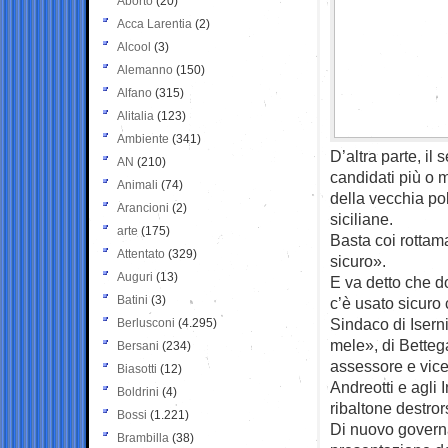
Aborto
(20)
Acca Larentia
(2)
Alcool
(3)
Alemanno
(150)
Alfano
(315)
Alitalia
(123)
Ambiente
(341)
D’altra parte, il
AN
(210)
candidati più o m
Animali
(74)
della vecchia pol
Arancioni
(2)
siciliane.
arte
(175)
Basta coi rottama
Attentato
(329)
sicuro».
Auguri
(13)
E va detto che d
Batini
(3)
c’è usato sicuro 
Sindaco di Isern
Berlusconi
(4.295)
mele», di Betteg
Bersani
(234)
assessore e vice
Biasotti
(12)
Andreotti e agli
Boldrini
(4)
ribaltone destrors
Bossi
(1.221)
Di nuovo governa
Brambilla
(38)