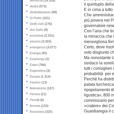
denuncia
(14.528)
il quintuplo dell
destra
(573)
E in cima a tutto 
destradipopolo
(99)
Che amministrand
Di Pietro
(101)
più povera nel P
Diritti civili
(276)
governatore ne
don Gallo
(9)
Con l’aria che ti
economia
(2.331)
la minaccia che i
meravigliosa font
elezioni
(3.303)
Certo, deve risol
emergenza
(3.077)
voto disgiunto ch
Energia
(45)
Ma nonostante la
Esselunga
(2)
sindaco la sorell
Esteri
(784)
tutti i consiglier
Eugenetica
(3)
probabilità per e
Europa
(1.314)
Perchè ha distrib
Fassino
(13)
patata turchesca
federalismo
(167)
ripopolamento de
Ferrara
(21)
ligustica», 800 
commissario per i
Ferretti
(6)
«cratere» dei Co
ferrovie
(133)
Guardiaregia il
finanziaria
(325)