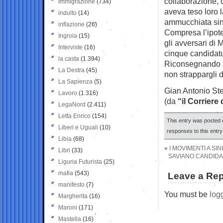
collaborazione,
Immigrazione
(734)
aveva teso loro 
indulto
(14)
ammucchiata sinis
inflazione
(26)
Compresa l’ipotes
Ingroia
(15)
gli avversari di 
Interviste
(16)
cinque candidatu
la casta
(1.394)
Riconsegnando al
La Destra
(45)
non strappargli
La Sapienza
(5)
Gian Antonio Ste
Lavoro
(1.316)
(da
“il Corriere
LegaNord
(2.411)
Letta Enrico
(154)
This entry was posted 
Liberi e Uguali
(10)
responses to this entr
Libia
(68)
«
I MOVIMENTI A SI
Libri
(33)
SAVIANO CANDIDA 
Liguria Futurista
(25)
mafia
(543)
Leave a Rep
manifesto
(7)
You must be
log
Margherita
(16)
Maroni
(171)
Mastella
(16)