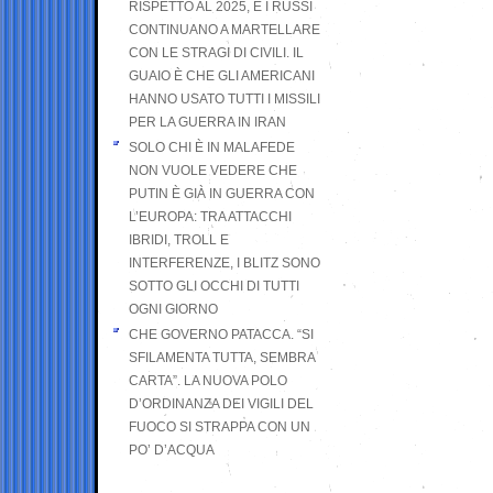
RISPETTO AL 2025, E I RUSSI
CONTINUANO A MARTELLARE
CON LE STRAGI DI CIVILI. IL
GUAIO È CHE GLI AMERICANI
HANNO USATO TUTTI I MISSILI
PER LA GUERRA IN IRAN
SOLO CHI È IN MALAFEDE
NON VUOLE VEDERE CHE
PUTIN È GIÀ IN GUERRA CON
L’EUROPA: TRA ATTACCHI
IBRIDI, TROLL E
INTERFERENZE, I BLITZ SONO
SOTTO GLI OCCHI DI TUTTI
OGNI GIORNO
CHE GOVERNO PATACCA. “SI
SFILAMENTA TUTTA, SEMBRA
CARTA”. LA NUOVA POLO
D’ORDINANZA DEI VIGILI DEL
FUOCO SI STRAPPA CON UN
PO’ D’ACQUA