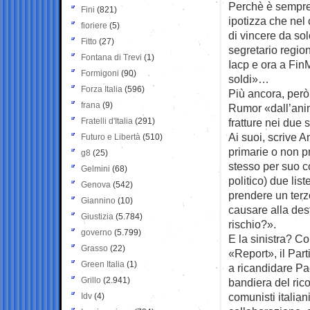
Perchè è sempre 
Fini
(821)
ipotizza che nel 
fioriere
(5)
di vincere da sol
Fitto
(27)
segretario regio
Fontana di Trevi
(1)
Iacp e ora a FinM
Formigoni
(90)
soldi»…
Forza Italia
(596)
Più ancora, però
frana
(9)
Rumor «dall’anim
Fratelli d'Italia
(291)
fratture nei due 
Ai suoi, scrive A
Futuro e Libertà
(510)
primarie o non pr
g8
(25)
stesso per suo c
Gelmini
(68)
politico) due lis
Genova
(542)
prendere un terzo
Giannino
(10)
causare alla des
Giustizia
(5.784)
rischio?».
governo
(5.799)
E la sinistra? C
Grasso
(22)
«Report», il Par
Green Italia
(1)
a ricandidare Pa
Grillo
(2.941)
bandiera del rico
comunisti italiani
Idv
(4)