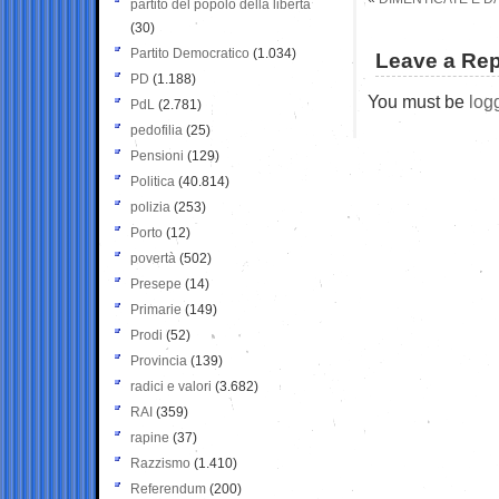
partito del popolo della libertà
(30)
Partito Democratico
(1.034)
Leave a Rep
PD
(1.188)
You must be
log
PdL
(2.781)
pedofilia
(25)
Pensioni
(129)
Politica
(40.814)
polizia
(253)
Porto
(12)
povertà
(502)
Presepe
(14)
Primarie
(149)
Prodi
(52)
Provincia
(139)
radici e valori
(3.682)
RAI
(359)
rapine
(37)
Razzismo
(1.410)
Referendum
(200)