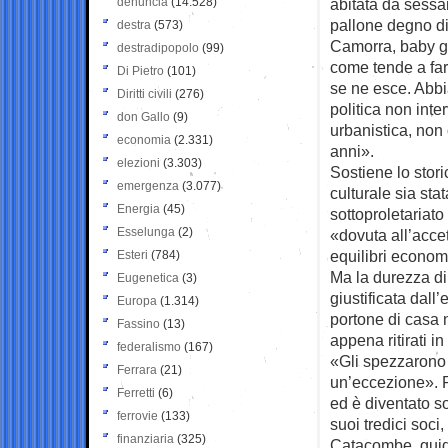
denuncia
(14.528)
abitata da sess
pallone degno d
destra
(573)
Camorra, baby ga
destradipopolo
(99)
come tende a far
Di Pietro
(101)
se ne esce. Abbi
Diritti civili
(276)
politica non inte
don Gallo
(9)
urbanistica, non
economia
(2.331)
anni».
elezioni
(3.303)
Sostiene lo stor
emergenza
(3.077)
culturale sia sta
Energia
(45)
sottoproletariato
Esselunga
(2)
«dovuta all’accet
equilibri econom
Esteri
(784)
Ma la durezza d
Eugenetica
(3)
giustificata dal
Europa
(1.314)
portone di casa 
Fassino
(13)
appena ritirati i
federalismo
(167)
«Gli spezzarono 
Ferrara
(21)
un’eccezione». P
Ferretti
(6)
ed è diventato 
ferrovie
(133)
suoi tredici soc
finanziaria
(325)
Catacombe, guida