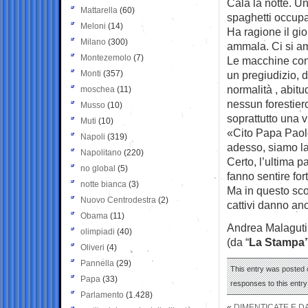
Cala la notte. Un
Mattarella
(60)
spaghetti occupa 
Meloni
(14)
Ha ragione il gio
Milano
(300)
ammala. Ci si am
Montezemolo
(7)
Le macchine cont
Monti
(357)
un pregiudizio, d
normalità , abitu
moschea
(11)
nessun forestier
Musso
(10)
soprattutto una v
Muti
(10)
«Cito Papa Paolo 
Napoli
(319)
adesso, siamo la
Napolitano
(220)
Certo, l’ultima p
no global
(5)
fanno sentire for
notte bianca
(3)
Ma in questo scon
Nuovo Centrodestra
(2)
cattivi danno an
Obama
(11)
Andrea Malaguti
olimpiadi
(40)
(da “
La Stampa
Oliveri
(4)
Pannella
(29)
This entry was posted 
Papa
(33)
responses to this entr
Parlamento
(1.428)
«
DIMENTICATE E D