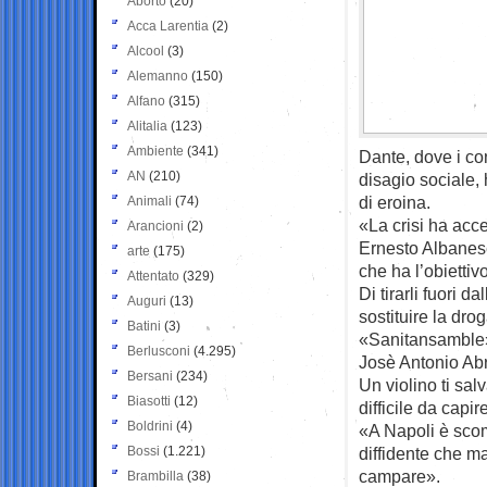
Aborto
(20)
Acca Larentia
(2)
Alcool
(3)
Alemanno
(150)
Alfano
(315)
Alitalia
(123)
Ambiente
(341)
Dante, dove i con
AN
(210)
disagio sociale,
di eroina.
Animali
(74)
«La crisi ha acce
Arancioni
(2)
Ernesto Albanese
arte
(175)
che ha l’obiettivo
Attentato
(329)
Di tirarli fuori d
Auguri
(13)
sostituire la dr
Batini
(3)
«Sanitansamble»,
Berlusconi
(4.295)
Josè Antonio Ab
Bersani
(234)
Un violino ti sal
Biasotti
(12)
difficile da capi
Boldrini
(4)
«A Napoli è scom
Bossi
(1.221)
diffidente che ma
campare».
Brambilla
(38)