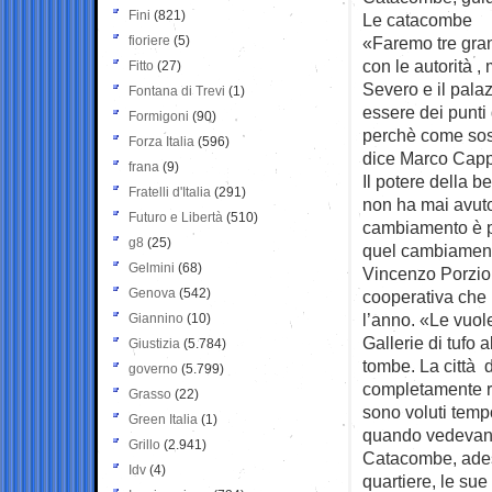
Fini
(821)
Le catacombe
fioriere
(5)
«Faremo tre grand
con le autorità ,
Fitto
(27)
Severo e il pala
Fontana di Trevi
(1)
essere dei punti 
Formigoni
(90)
perchè come sost
Forza Italia
(596)
dice Marco Cappe
frana
(9)
Il potere della 
Fratelli d'Italia
(291)
non ha mai avuto
Futuro e Libertà
(510)
cambiamento è po
g8
(25)
quel cambiamento 
Gelmini
(68)
Vincenzo Porzio,
Genova
(542)
cooperativa che h
l’anno. «Le vuol
Giannino
(10)
Gallerie di tufo 
Giustizia
(5.784)
tombe. La città 
governo
(5.799)
completamente rif
Grasso
(22)
sono voluti tempo
Green Italia
(1)
quando vedevano 
Grillo
(2.941)
Catacombe, adess
Idv
(4)
quartiere, le sue