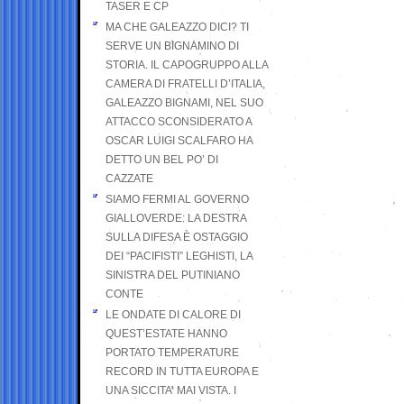
TASER E CP
MA CHE GALEAZZO DICI? TI
SERVE UN BIGNAMINO DI
STORIA. IL CAPOGRUPPO ALLA
CAMERA DI FRATELLI D’ITALIA,
GALEAZZO BIGNAMI, NEL SUO
ATTACCO SCONSIDERATO A
OSCAR LUIGI SCALFARO HA
DETTO UN BEL PO’ DI
CAZZATE
SIAMO FERMI AL GOVERNO
GIALLOVERDE: LA DESTRA
SULLA DIFESA È OSTAGGIO
DEI “PACIFISTI” LEGHISTI, LA
SINISTRA DEL PUTINIANO
CONTE
LE ONDATE DI CALORE DI
QUEST’ESTATE HANNO
PORTATO TEMPERATURE
RECORD IN TUTTA EUROPA E
UNA SICCITA’ MAI VISTA. I