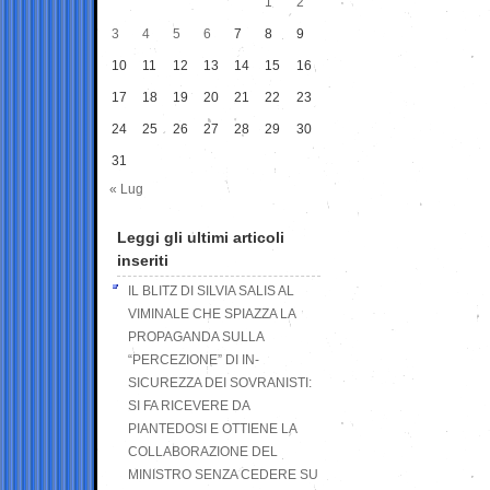
1
2
3
4
5
6
7
8
9
10
11
12
13
14
15
16
17
18
19
20
21
22
23
24
25
26
27
28
29
30
31
« Lug
Leggi gli ultimi articoli
inseriti
IL BLITZ DI SILVIA SALIS AL
VIMINALE CHE SPIAZZA LA
PROPAGANDA SULLA
“PERCEZIONE” DI IN-
SICUREZZA DEI SOVRANISTI:
SI FA RICEVERE DA
PIANTEDOSI E OTTIENE LA
COLLABORAZIONE DEL
MINISTRO SENZA CEDERE SU