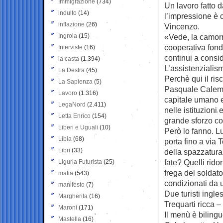
Immigrazione
(734)
Un lavoro fatto 
indulto
(14)
l’impressione è 
inflazione
(26)
Vincenzo.
Ingroia
(15)
«Vede, la camorr
cooperativa fonda
Interviste
(16)
continui a consi
la casta
(1.394)
L’assistenzialism
La Destra
(45)
Perchè qui il ris
La Sapienza
(5)
Pasquale Calemm
Lavoro
(1.316)
capitale umano e
LegaNord
(2.411)
nelle istituzioni
Letta Enrico
(154)
grande sforzo co
Liberi e Uguali
(10)
Però lo fanno. L
Libia
(68)
porta fino a via
Libri
(33)
della spazzatura.
fate? Quelli rido
Liguria Futurista
(25)
frega del soldato
mafia
(543)
condizionati da u
manifesto
(7)
Due turisti ingle
Margherita
(16)
Trequarti ricca –
Maroni
(171)
Il menù è biling
Mastella
(16)