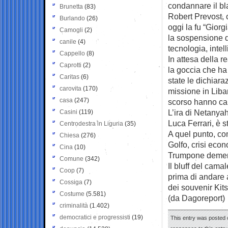
condannare il bl
Brunetta
(83)
Robert Prevost, c
Burlando
(26)
oggi la fu “Gior
Camogli
(2)
la sospensione d
canile
(4)
tecnologia, intel
Cappello
(8)
In attesa della 
Caprotti
(2)
la goccia che ha 
Caritas
(6)
state le dichiaraz
carovita
(170)
missione in Liban
casa
(247)
scorso hanno caus
L’ira di Netanyah
Casini
(119)
Luca Ferrari, è 
Centrodestra in Liguria
(35)
A quel punto, com
Chiesa
(276)
Golfo, crisi eco
Cina
(10)
Trumpone demen
Comune
(342)
Il bluff del cama
Coop
(7)
prima di andare a
Cossiga
(7)
dei souvenir Kitsc
Costume
(5.581)
(da Dagoreport)
criminalità
(1.402)
democratici e progressisti
(19)
This entry was posted o