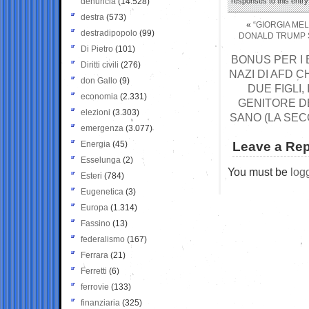
denuncia
(14.528)
responses to this entr
destra
(573)
«
“GIORGIA ME
destradipopolo
(99)
DONALD TRUMP S
Di Pietro
(101)
BONUS PER I
Diritti civili
(276)
NAZI DI AFD 
don Gallo
(9)
DUE FIGLI
economia
(2.331)
GENITORE D
elezioni
(3.303)
SANO (LA SE
emergenza
(3.077)
Energia
(45)
Leave a Rep
Esselunga
(2)
You must be
log
Esteri
(784)
Eugenetica
(3)
Europa
(1.314)
Fassino
(13)
federalismo
(167)
Ferrara
(21)
Ferretti
(6)
ferrovie
(133)
finanziaria
(325)