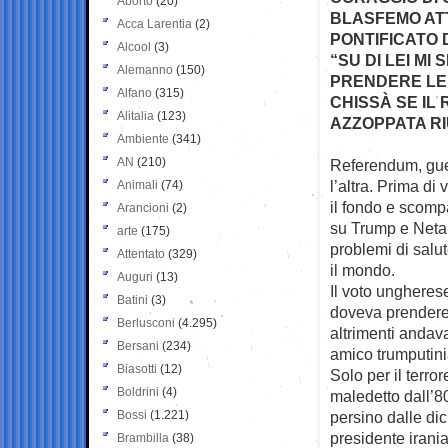
Aborto
(20)
BLASFEMO ATT
Acca Larentia
(2)
PONTIFICATO 
Alcool
(3)
“SU DI LEI MI
Alemanno
(150)
PRENDERE LE
Alfano
(315)
CHISSÀ SE IL
Alitalia
(123)
AZZOPPATA RI
Ambiente
(341)
AN
(210)
Referendum, gue
l’altra. Prima
di 
Animali
(74)
il fondo e scomp
Arancioni
(2)
su Trump e Netan
arte
(175)
problemi di sal
Attentato
(329)
il mondo.
Auguri
(13)
Il voto ungherese
Batini
(3)
doveva prendere 
Berlusconi
(4.295)
altrimenti andava
Bersani
(234)
amico trumputin
Biasotti
(12)
Solo per il terro
Boldrini
(4)
maledetto dall’80
Bossi
(1.221)
persino dalle dic
presidente irania
Brambilla
(38)