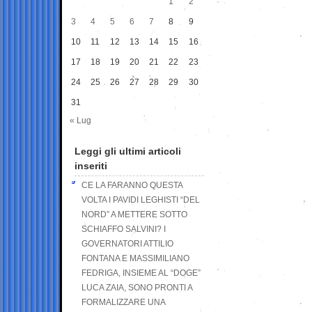
1
2
3
4
5
6
7
8
9
10
11
12
13
14
15
16
17
18
19
20
21
22
23
24
25
26
27
28
29
30
31
« Lug
Leggi gli ultimi articoli
inseriti
CE LA FARANNO QUESTA
VOLTA I PAVIDI LEGHISTI “DEL
NORD” A METTERE SOTTO
SCHIAFFO SALVINI? I
GOVERNATORI ATTILIO
FONTANA E MASSIMILIANO
FEDRIGA, INSIEME AL “DOGE”
LUCA ZAIA, SONO PRONTI A
FORMALIZZARE UNA