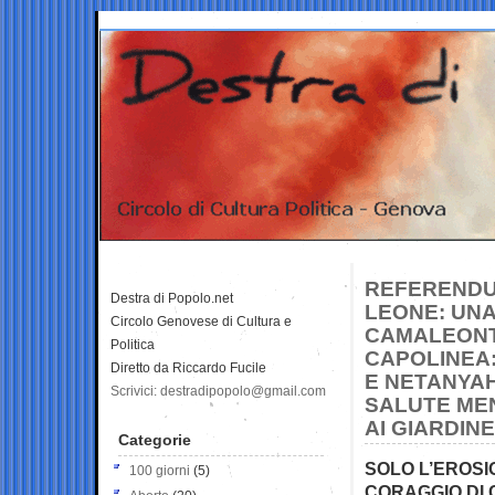
REFERENDU
Destra di Popolo.net
LEONE: UNA
Circolo Genovese di Cultura e
CAMALEONT
Politica
CAPOLINEA:
Diretto da Riccardo Fucile
E NETANYAH
Scrivici: destradipopolo@gmail.com
SALUTE MEN
AI GIARDIN
Categorie
SOLO L’EROSI
100 giorni
(5)
CORAGGIO DI 