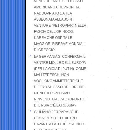
VENEZUELANO .IL COLOSSO
AMERICANO CHEVRON HA
RADDOPPIATO L’AREA
ASSEGNATA ALLA JOINT
VENTURE “PETROPIAR” NELLA
FASCIA DELL’ORINOCO,
L’AREA CHE OSPITA LE
MAGGIORI RISERVE MONDIALI
DI GREGGIO
LA GERMANIA SI CONFERMA IL
VENTRE MOLLE DELL’EUROPA
(PER LA GIOIA DI PUTIN). COME
MAI I TEDESCHI NON
VOGLIONO AMMETTERE CHE
DIETRO AL CASO DEL DRONE
PIENO DI ESPLOSIVO
RINVENUTO ALL’AEROPORTO
DI LIPSIA C’È LA RUSSIA?
GIULIANO FERRARA: ’CHE
COSA C’È SOTTO DIETRO
DAVANTI A LATO DEL “SIGNOR