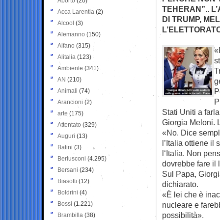
Aborto
(20)
TEHERAN”.. L
Acca Larentia
(2)
DI TRUMP, ME
Alcool
(3)
L’ELETTORAT
Alemanno
(150)
Alfano
(315)
«
Alitalia
(123)
s
Ambiente
(341)
T
AN
(210)
g
P
Animali
(74)
P
Arancioni
(2)
Stati Uniti a far
arte
(175)
Giorgia Meloni. 
Attentato
(329)
«No. Dice sempli
Auguri
(13)
l’Italia ottiene 
Batini
(3)
l‘Italia. Non pe
Berlusconi
(4.295)
dovrebbe fare il 
Bersani
(234)
Sul Papa, Giorgi
Biasotti
(12)
dichiarato.
Boldrini
(4)
«È lei che è ina
Bossi
(1.221)
nucleare e farebb
possibilità».
Brambilla
(38)