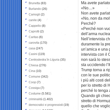
Ma avete parlato
Brunetta
(83)
«No…»
Burlando
(26)
Non avete parla
Camogli
(2)
«No, non da mol
canile
(4)
Perché?
Cappello
(8)
«Perché non vuol
Caprotti
(2)
dell’arma nuclea
Caritas
(6)
Nell’intervista c
carovita
(170)
duramente la pre
casa
(247)
un’amica e una g
intervista con il
Casini
(119)
non sarà lo stes
Centrodestra in Liguria
(35)
sta uccidendo l’I
Chiesa
(276)
Trump torna a ri
Cina
(10)
con le sue polit
Comune
(342)
i più alti costi
Coop
(7)
per lo stretto d
Cossiga
(7)
perché lo tenga 
Costume
(5.581)
Quando gli chied
criminalità
(1.402)
stretto di Hormuz
democratici e progressisti
(19)
quello che vogli