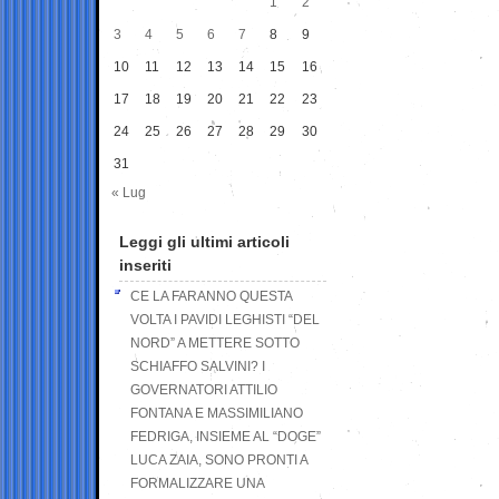
1
2
3
4
5
6
7
8
9
10
11
12
13
14
15
16
17
18
19
20
21
22
23
24
25
26
27
28
29
30
31
« Lug
Leggi gli ultimi articoli
inseriti
CE LA FARANNO QUESTA
VOLTA I PAVIDI LEGHISTI “DEL
NORD” A METTERE SOTTO
SCHIAFFO SALVINI? I
GOVERNATORI ATTILIO
FONTANA E MASSIMILIANO
FEDRIGA, INSIEME AL “DOGE”
LUCA ZAIA, SONO PRONTI A
FORMALIZZARE UNA