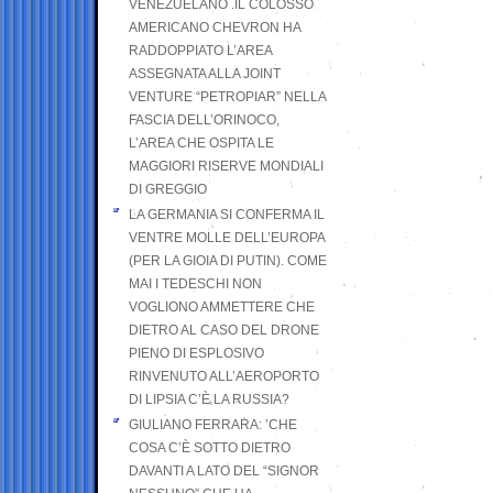
VENEZUELANO .IL COLOSSO
AMERICANO CHEVRON HA
RADDOPPIATO L’AREA
ASSEGNATA ALLA JOINT
VENTURE “PETROPIAR” NELLA
FASCIA DELL’ORINOCO,
L’AREA CHE OSPITA LE
MAGGIORI RISERVE MONDIALI
DI GREGGIO
LA GERMANIA SI CONFERMA IL
VENTRE MOLLE DELL’EUROPA
(PER LA GIOIA DI PUTIN). COME
MAI I TEDESCHI NON
VOGLIONO AMMETTERE CHE
DIETRO AL CASO DEL DRONE
PIENO DI ESPLOSIVO
RINVENUTO ALL’AEROPORTO
DI LIPSIA C’È LA RUSSIA?
GIULIANO FERRARA: ’CHE
COSA C’È SOTTO DIETRO
DAVANTI A LATO DEL “SIGNOR