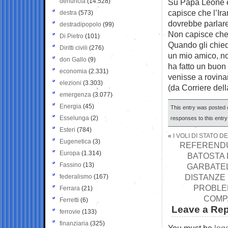
denuncia
(14.528)
Su Papa Leone e 
capisce che l’Ir
destra
(573)
dovrebbe parlare
destradipopolo
(99)
Non capisce che 
Di Pietro
(101)
Quando gli chied
Diritti civili
(276)
un mio amico, no
don Gallo
(9)
ha fatto un buon
economia
(2.331)
venisse a rovinar
elezioni
(3.303)
(da Corriere del
emergenza
(3.077)
Energia
(45)
This entry was posted o
Esselunga
(2)
responses to this entr
Esteri
(784)
«
I VOLI DI STATO 
Eugenetica
(3)
REFERENDU
Europa
(1.314)
BATOSTA 
Fassino
(13)
GARBATEL
DISTANZE 
federalismo
(167)
PROBLEM
Ferrara
(21)
COMPA
Ferretti
(6)
Leave a Rep
ferrovie
(133)
finanziaria
(325)
You must be
log