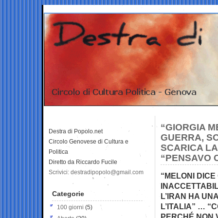
“GIORGIA M
Destra di Popolo.net
GUERRA, S
Circolo Genovese di Cultura e
SCARICA LA
Politica
“PENSAVO C
Diretto da Riccardo Fucile
Scrivici: destradipopolo@gmail.com
“MELONI DICE
INACCETTABIL
Categorie
L’IRAN HA UN
L’ITALIA” … 
100 giorni
(5)
PERCHÉ NON 