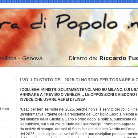
I VOLI DI STATO DEL 2025 DI NORDIO PER TORNARE A 
I COLLEGHI MINISTRI SOLITAMENTE VOLANO SU MILANO, LUI US
ARRIVARE A TREVISO O VENEZIA… LE OPPOSIZIONI CHIEDONO I 
INVECE CHE USARE AEREI DI LINEA
il.com
“Usati per ben sei volte nel 2025, perché non si è servito dei voli di li
un’informativa urgente della presidente del Consiglio Giorgia Meloni e
del ministro della Giustizia Carlo Nordio dopo la notizia, pubblicata da
Repubblica, sui suoi voli di Stato del Guardasigilli. “Abbiamo appreso
da notizie di stampa, dei voli di Stato fatti dal ministro Nordio nell’arco
del 2025. La disciplina sui voli di Stato è una disciplina particolarment