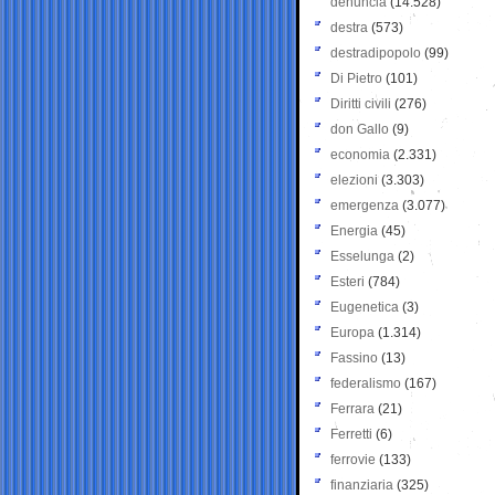
denuncia
(14.528)
destra
(573)
destradipopolo
(99)
Di Pietro
(101)
Diritti civili
(276)
don Gallo
(9)
economia
(2.331)
elezioni
(3.303)
emergenza
(3.077)
Energia
(45)
Esselunga
(2)
Esteri
(784)
Eugenetica
(3)
Europa
(1.314)
Fassino
(13)
federalismo
(167)
Ferrara
(21)
Ferretti
(6)
ferrovie
(133)
finanziaria
(325)