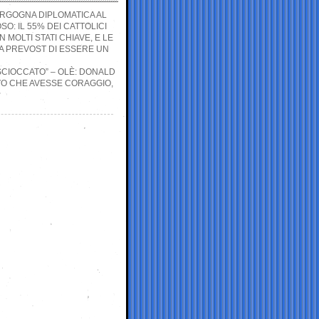
ERGOGNA DIPLOMATICA AL
O: IL 55% DEI CATTOLICI
 MOLTI STATI CHIAVE, E LE
A PREVOST DI ESSERE UN
SCIOCCATO” – OLÈ: DONALD
VO CHE AVESSE CORAGGIO,