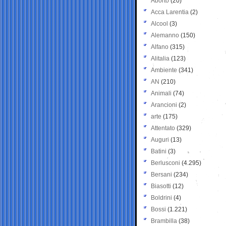
Aborto
(20)
Acca Larentia
(2)
Alcool
(3)
Alemanno
(150)
Alfano
(315)
Alitalia
(123)
Ambiente
(341)
AN
(210)
Animali
(74)
Arancioni
(2)
arte
(175)
Attentato
(329)
Auguri
(13)
Batini
(3)
Berlusconi
(4.295)
Bersani
(234)
Biasotti
(12)
Boldrini
(4)
Bossi
(1.221)
Brambilla
(38)