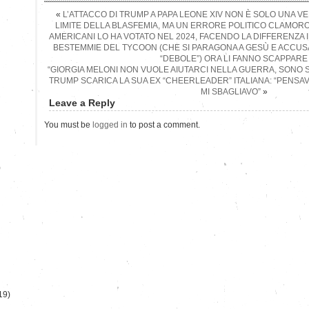
«
L’ATTACCO DI TRUMP A PAPA LEONE XIV NON È SOLO UNA V
LIMITE DELLA BLASFEMIA, MA UN ERRORE POLITICO CLAMOROS
AMERICANI LO HA VOTATO NEL 2024, FACENDO LA DIFFERENZA IN
BESTEMMIE DEL TYCOON (CHE SI PARAGONA A GESÙ E ACCUS
“DEBOLE”) ORA LI FANNO SCAPPARE
“GIORGIA MELONI NON VUOLE AIUTARCI NELLA GUERRA, SONO 
TRUMP SCARICA LA SUA EX “CHEERLEADER” ITALIANA: “PENSA
MI SBAGLIAVO”
»
Leave a Reply
You must be
logged in
to post a comment.
)
19)