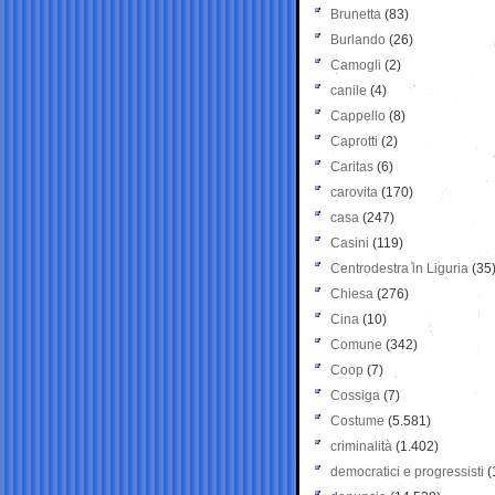
Brunetta
(83)
Burlando
(26)
Camogli
(2)
canile
(4)
Cappello
(8)
Caprotti
(2)
Caritas
(6)
carovita
(170)
casa
(247)
Casini
(119)
Centrodestra in Liguria
(35
Chiesa
(276)
Cina
(10)
Comune
(342)
Coop
(7)
Cossiga
(7)
Costume
(5.581)
criminalità
(1.402)
democratici e progressisti
(