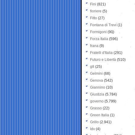
Fini
(821)
fioriere
(5)
Fitto
(27)
Fontana di Trevi
(1)
Formigoni
(90)
Forza Italia
(596)
frana
(9)
Fratelli d'Italia
(291)
Futuro e Libertà
(510)
g8
(25)
Gelmini
(68)
Genova
(542)
Giannino
(10)
Giustizia
(5.784)
governo
(5.799)
Grasso
(22)
Green Italia
(1)
Grillo
(2.941)
Idv
(4)