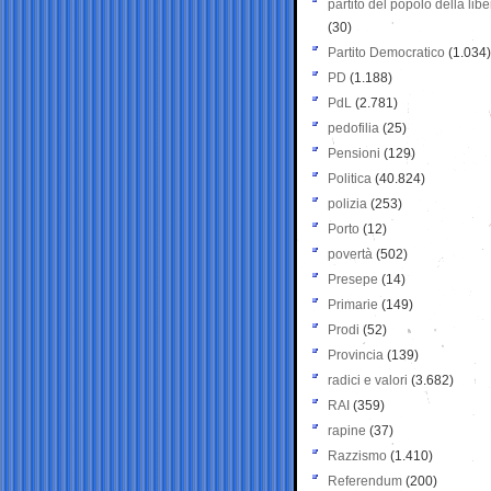
partito del popolo della libe
(30)
Partito Democratico
(1.034)
PD
(1.188)
PdL
(2.781)
pedofilia
(25)
Pensioni
(129)
Politica
(40.824)
polizia
(253)
Porto
(12)
povertà
(502)
Presepe
(14)
Primarie
(149)
Prodi
(52)
Provincia
(139)
radici e valori
(3.682)
RAI
(359)
rapine
(37)
Razzismo
(1.410)
Referendum
(200)