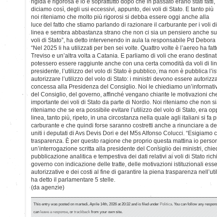
rigida e rigorosa e lo è soprattutto dopo che in passato erano stati fatti,
diciamo così, degli usi eccessivi, appunto, dei voli di Stato. E tanto più
noi riteniamo che molto più rigorosi si debba essere oggi anche alla
luce del fatto che stiamo parlando di razionare il carburante per i voli di
linea e sembra abbastanza strano che non ci sia un pensiero anche su
voli di Stato”, ha detto intervenendo in aula la responsabile Pd Debora
“Nel 2025 li ha utilizzati per ben sei volte. Quattro volte è l’aereo ha fa
Treviso e un’altra volta a Catania. E parliamo di voli che erano destinat
potessero essere raggiunte anche con una certa comodità da voli di lin
presidente, l’utilizzo del volo di Stato è pubblico, ma non è pubblica l’is
autorizzare l’utilizzo del volo di Stato: i ministri devono essere autorizz
concessa alla Presidenza del Consiglio. Noi le chiediamo un’informati
del Consiglio, del governo, affinché vengano chiarite le motivazioni ch
importante dei voli di Stato da parte di Nordio. Noi riteniamo che non 
riteniamo che se era possibile evitare l’utilizzo del volo di Stato, era opp
linea, tanto più, ripeto, in una circostanza nella quale agli italiani si f
carburante e che quindi forse saranno costretti anche a rinunciare a dei 
uniti i deputati di Avs Devis Dori e del M5s Alfonso Colucci. “Esigiamo
trasparenza. È per questo ragione che proprio questa mattina io pers
un’interrogazione scritta alla presidente del Consiglio dei ministri, chied
pubblicazione analitica e tempestiva dei dati relativi ai voli di Stato ric
governo con indicazione delle tratte, delle motivazioni istituzionali ess
autorizzative e dei costi al fine di garantire la piena trasparenza nell’ut
ha detto il parlamentare 5 stelle.
(da agenzie)
This entry was posted on martedì, Aprile 14th, 2026 at 20:32 and is filed under
Politica
. You can follow any respons
can
leave a response
, or
trackback
from your own site.