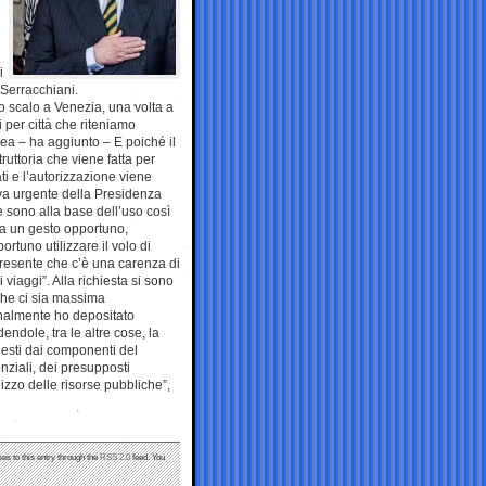
i
 Serracchiani.
tto scalo a Venezia, una volta a
i per città che riteniamo
ea – ha aggiunto – E poiché il
truttoria che viene fatta per
ati e l’autorizzazione viene
va urgente della Presidenza
e sono alla base dell’uso così
sia un gesto opportuno,
ortuno utilizzare il volo di
a presente che c’è una carenza di
viaggi”. Alla richiesta si sono
 che ci sia massima
onalmente ho depositato
endole, tra le altre cose, la
hiesti dai componenti del
enziali, dei presupposti
ilizzo delle risorse pubbliche”,
es to this entry through the
RSS 2.0
feed. You