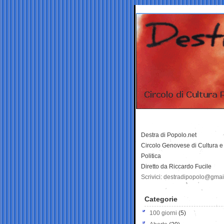
Destra di Popolo.net
Circolo Genovese di Cultura e
Politica
Diretto da Riccardo Fucile
Scrivici: destradipopolo@gma
Categorie
100 giorni
(5)