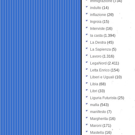
Immigrazione
(734)
indulto
(14)
inflazione
(26)
Ingroia
(15)
Interviste
(16)
la casta
(1.394)
La Destra
(45)
La Sapienza
(5)
Lavoro
(1.316)
LegaNord
(2.411)
Letta Enrico
(154)
Liberi e Uguali
(10)
Libia
(68)
Libri
(33)
Liguria Futurista
(25)
mafia
(543)
manifesto
(7)
Margherita
(16)
Maroni
(171)
Mastella
(16)