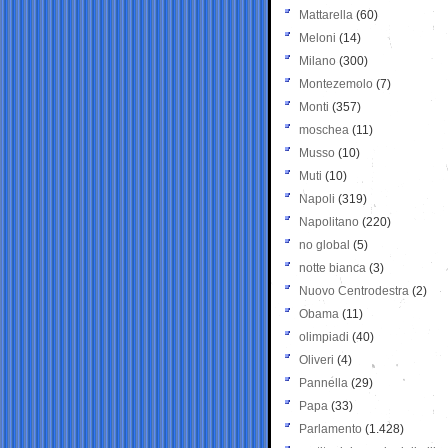
Mattarella
(60)
Meloni
(14)
Milano
(300)
Montezemolo
(7)
Monti
(357)
moschea
(11)
Musso
(10)
Muti
(10)
Napoli
(319)
Napolitano
(220)
no global
(5)
notte bianca
(3)
Nuovo Centrodestra
(2)
Obama
(11)
olimpiadi
(40)
Oliveri
(4)
Pannella
(29)
Papa
(33)
Parlamento
(1.428)