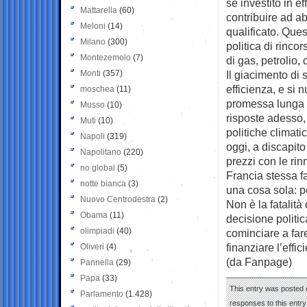
se investito in e
Mattarella
(60)
contribuire ad ab
Meloni
(14)
qualificato. Ques
Milano
(300)
politica di rinco
Montezemolo
(7)
di gas, petrolio,
Monti
(357)
Il giacimento di
efficienza, e si 
moschea
(11)
promessa lunga u
Musso
(10)
risposte adesso,
Muti
(10)
politiche climat
Napoli
(319)
oggi, a discapit
Napolitano
(220)
prezzi con le rin
no global
(5)
Francia stessa fat
notte bianca
(3)
una cosa sola: pe
Nuovo Centrodestra
(2)
Non è la fatalità
Obama
(11)
decisione politic
olimpiadi
(40)
cominciare a fare
finanziare l’effi
Oliveri
(4)
(da Fanpage)
Pannella
(29)
Papa
(33)
This entry was posted 
Parlamento
(1.428)
responses to this entr