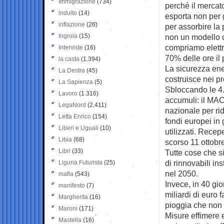
Immigrazione
(734)
perché il mercat
indulto
(14)
esporta non per 
inflazione
(26)
per assorbire la
Ingroia
(15)
non un modello d
compriamo elettr
Interviste
(16)
70% delle ore il 
la casta
(1.394)
La sicurezza ene
La Destra
(45)
costruisce nei p
La Sapienza
(5)
Sbloccando le 4.
Lavoro
(1.316)
accumuli: il MAC
LegaNord
(2.411)
nazionale per rid
Letta Enrico
(154)
fondi europei in 
Liberi e Uguali
(10)
utilizzati. Recep
Libia
(68)
scorso 11 ottobr
Libri
(33)
Tutte cose che s
di rinnovabili ins
Liguria Futurista
(25)
nel 2050.
mafia
(543)
Invece, in 40 gio
manifesto
(7)
miliardi di euro 
Margherita
(16)
pioggia che non c
Maroni
(171)
Misure effimere 
Mastella
(16)