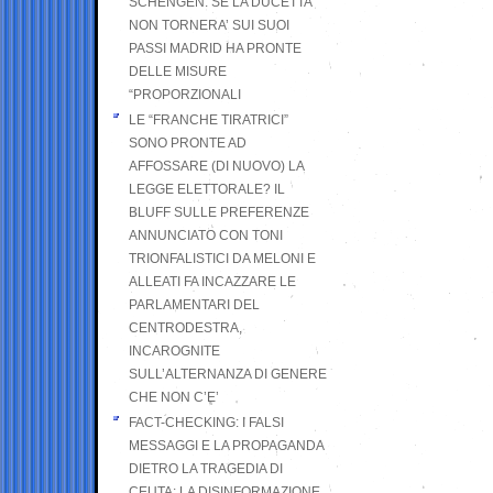
SCHENGEN. SE LA DUCETTA
NON TORNERA’ SUI SUOI
PASSI MADRID HA PRONTE
DELLE MISURE
“PROPORZIONALI
LE “FRANCHE TIRATRICI”
SONO PRONTE AD
AFFOSSARE (DI NUOVO) LA
LEGGE ELETTORALE? IL
BLUFF SULLE PREFERENZE
ANNUNCIATO CON TONI
TRIONFALISTICI DA MELONI E
ALLEATI FA INCAZZARE LE
PARLAMENTARI DEL
CENTRODESTRA,
INCAROGNITE
SULL’ALTERNANZA DI GENERE
CHE NON C’E’
FACT-CHECKING: I FALSI
MESSAGGI E LA PROPAGANDA
DIETRO LA TRAGEDIA DI
CEUTA: LA DISINFORMAZIONE