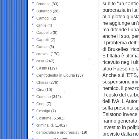
subito “un canti
Brunetta
(83)
burocrazia in Ital
Burlando
(26)
alla platea giust
Camogli
(2)
ne aggiunge un’al
canile
(4)
ma difende l’una
Cappello
(8)
anche il suo, per
Caprotti
(2)
il problema dell’
Caritas
(6)
di Bruxelles “ric
carovita
(170)
E l’Italia è ulti
casa
(247)
ricevuto negli ul
altro Paese nella
Casini
(119)
Anche sull’ETS, 
Centrodestra in Liguria
(35)
sospensione imme
Chiesa
(276)
nemico. Il prezzo 
Cina
(10)
il costo del carb
Comune
(342)
dell’IVA. L’Auto
Coop
(7)
sulla presunta s
Cossiga
(7)
Esistono invece 
Costume
(5.581)
hanno generato 18
criminalità
(1.402)
investito in pol
democratici e progressisti
(19)
previsto dalla no