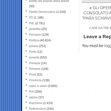
partito del popolo della libertà
(30)
«
GLI OPER
Partito Democratico
(1.034)
CONSOLATO A
PD
(1.188)
“PARA SCHIAV
PdL
(2.781)
CADE DA TRE M
pedofilia
(25)
Pensioni
(129)
Leave a Rep
Politica
(40.824)
You must be
log
polizia
(253)
Porto
(12)
povertà
(502)
Presepe
(14)
Primarie
(149)
Prodi
(52)
Provincia
(139)
radici e valori
(3.682)
RAI
(359)
rapine
(37)
Razzismo
(1.410)
Referendum
(200)