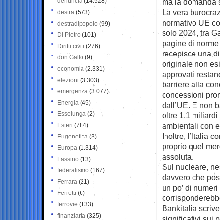
denuncia
(14.528)
ma la domanda se
La vera burocraz
destra
(573)
normativo UE cont
destradipopolo
(99)
solo 2024, tra G
Di Pietro
(101)
pagine di norme i
Diritti civili
(276)
recepisce una dir
don Gallo
(9)
originale non es
economia
(2.331)
approvati restan
elezioni
(3.303)
barriere alla con
emergenza
(3.077)
concessioni proro
Energia
(45)
dall’UE. E non ba
Esselunga
(2)
oltre 1,1 miliard
ambientali con eff
Esteri
(784)
Inoltre, l’Italia 
Eugenetica
(3)
proprio quel mer
Europa
(1.314)
assoluta.
Fassino
(13)
Sul nucleare, ne
federalismo
(167)
davvero che possa
Ferrara
(21)
un po’ di numeri
Ferretti
(6)
corrisponderebbe
ferrovie
(133)
Bankitalia scriv
finanziaria
(325)
significativi su