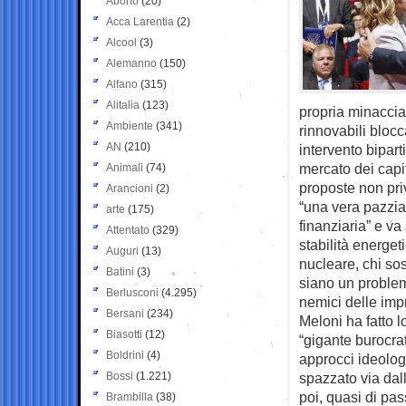
Aborto
(20)
Acca Larentia
(2)
Alcool
(3)
Alemanno
(150)
Alfano
(315)
Alitalia
(123)
propria minaccia
Ambiente
(341)
rinnovabili bloc
AN
(210)
intervento bipart
mercato dei capi
Animali
(74)
proposte non priv
Arancioni
(2)
“una vera pazzia
arte
(175)
finanziaria” e v
Attentato
(329)
stabilità energe
Auguri
(13)
nucleare, chi sos
Batini
(3)
siano un problem
Berlusconi
(4.295)
nemici delle impr
Bersani
(234)
Meloni ha fatto 
Biasotti
(12)
“gigante burocrat
Boldrini
(4)
approcci ideologi
Bossi
(1.221)
spazzato via dal
poi, quasi di pas
Brambilla
(38)