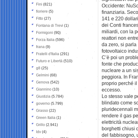
Fini
(821)
Occidente: NuSca
fioriere
(5)
finanziaria. Sec
141 e 220 dollari
Fitto
(27)
dei Conti france
Fontana di Trevi
(1)
miliardi, con la 
Formigoni
(90)
reattori non entr
Forza Italia
(596)
da zero, si parla
frana
(9)
fotovoltaico indu
Fratelli d'Italia
(291)
C’è poi un proble
Futuro e Libertà
(510)
fonte che produc
g8
(25)
nucleare a un sis
Gelmini
(68)
peggiora. In Fran
Genova
(542)
proprio perché il
eccesso.
Giannino
(10)
Lo stesso vale pe
Giustizia
(5.784)
blindato come scel
governo
(5.799)
pluridecennali m
Grasso
(22)
rendere il gas p
Green Italia
(1)
elettricità nucle
Grillo
(2.941)
borghetti chiusi 
Idv
(4)
del fabbisogno, 