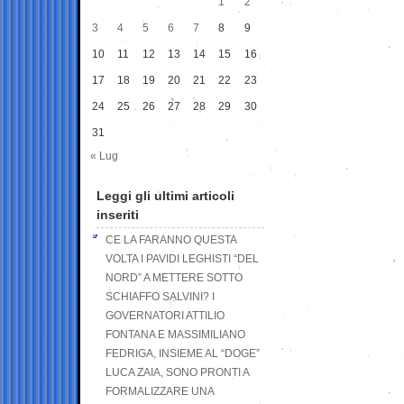
1
2
3
4
5
6
7
8
9
10
11
12
13
14
15
16
17
18
19
20
21
22
23
24
25
26
27
28
29
30
31
« Lug
Leggi gli ultimi articoli
inseriti
CE LA FARANNO QUESTA
VOLTA I PAVIDI LEGHISTI “DEL
NORD” A METTERE SOTTO
SCHIAFFO SALVINI? I
GOVERNATORI ATTILIO
FONTANA E MASSIMILIANO
FEDRIGA, INSIEME AL “DOGE”
LUCA ZAIA, SONO PRONTI A
FORMALIZZARE UNA