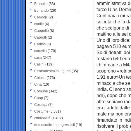
amministrativa de
Brunetta
(83)
turco Ulas Demi
Burlando
(26)
Centinaia i mura
Camogli
(2)
società che fa d
canile
(4)
che scelgono di r
Cappello
(8)
mattino alle sei d
Caprotti
(2)
Uno di loro dice
Caritas
(6)
pagavo 510 euro 
carovita
(170)
Soldi detratti da
casa
(247)
restano 640 euro
chi rimane a Mila
Casini
(119)
scoprono «retrib
Centrodestra in Liguria
(35)
1,91 euro»Un tes
Chiesa
(276)
minaccia che se 
Cina
(10)
India. Ci sono st
Comune
(342)
ndr), dopo che mi
Coop
(7)
altro schiavo ra
Cossiga
(7)
era caduto dalle 
Costume
(5.581)
male ma non era 
criminalità
(1.402)
rimandato in Ind
democratici e progressisti
(19)
risolvere il pro