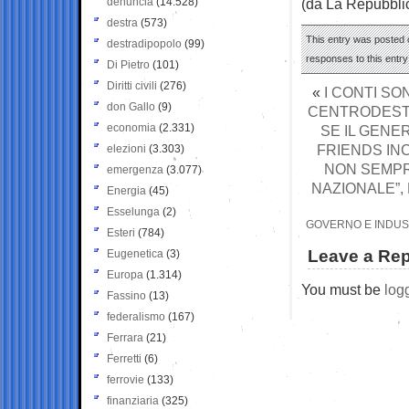
denuncia
(14.528)
(da La Repubbli
destra
(573)
This entry was posted 
destradipopolo
(99)
responses to this entr
Di Pietro
(101)
Diritti civili
(276)
«
I CONTI SO
don Gallo
(9)
CENTRODESTRA
economia
(2.331)
SE IL GENE
FRIENDS IN
elezioni
(3.303)
NON SEMPRE
emergenza
(3.077)
NAZIONALE”,
Energia
(45)
Esselunga
(2)
GOVERNO E INDUST
Esteri
(784)
Leave a Rep
Eugenetica
(3)
Europa
(1.314)
You must be
log
Fassino
(13)
federalismo
(167)
Ferrara
(21)
Ferretti
(6)
ferrovie
(133)
finanziaria
(325)