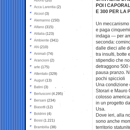
Aborto
(20)
POI I CAPORA
Acca Larentia
(2)
E 300 PER LA
Alcool
(3)
Alemanno
(150)
Un meccanismo «c
Alfano
(315)
e paga
cinquemi
Alitalia
(123)
indaga — per arr
Ambiente
(341)
seconda: cominci
AN
(210)
dalle dieci alle d
tra insulti, botte
Animali
(74)
stipendio che non
Arancioni
(2)
detraggono 500 eu
arte
(175)
pausa pranzo. Ne
Attentato
(329)
pochi spiccioli
Auguri
(13)
Una condizione d
Batini
(3)
Storari e Mauro C
Berlusconi
(4.295)
colosso american
Bersani
(234)
in un progetto da
Biasotti
(12)
Usa.
Boldrini
(4)
Dove ieri, alla n
Bossi
(1.221)
sono anche momen
territorio statun
Brambilla
(38)