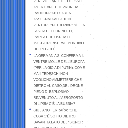
VENEZUELANO .IL COLOSSO
AMERICANO CHEVRON HA
RADDOPPIATO L’AREA
ASSEGNATA ALLA JOINT
VENTURE “PETROPIAR” NELLA
FASCIA DELL’ORINOCO,
L’AREA CHE OSPITA LE
MAGGIORI RISERVE MONDIALI
DI GREGGIO
LA GERMANIA SI CONFERMA IL
VENTRE MOLLE DELL’EUROPA
(PER LA GIOIA DI PUTIN). COME
MAI I TEDESCHI NON
VOGLIONO AMMETTERE CHE
DIETRO AL CASO DEL DRONE
PIENO DI ESPLOSIVO
RINVENUTO ALL’AEROPORTO
DI LIPSIA C’È LA RUSSIA?
GIULIANO FERRARA: ’CHE
COSA C’È SOTTO DIETRO
DAVANTI A LATO DEL “SIGNOR