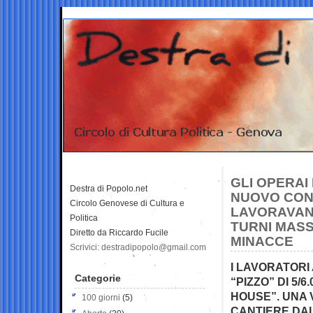
GLI OPERAI 
Destra di Popolo.net
NUOVO CON
Circolo Genovese di Cultura e
LAVORAVANO
Politica
TURNI MASS
Diretto da Riccardo Fucile
MINACCE
Scrivici: destradipopolo@gmail.com
I LAVORATORI
Categorie
“PIZZO” DI 5/
HOUSE”. UNA 
100 giorni
(5)
CANTIERE DAL