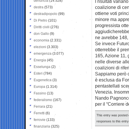
denuncia
(14.528)
I risultati varia
coalizione di ce
destra
(573)
ottiene voti prin
destradipopolo
(99)
minore ma apprez
Di Pietro
(101)
progressista otte
Diritti civili
(276)
aggiudicherebbe 
don Gallo
(9)
ne avrebbe 148, F
economia
(2.331)
Se invece Futuro
elezioni
(3.303)
otterrebbe il pre
emergenza
(3.077)
165, Azione 11, g
Energia
(45)
nelle diverse alle
Esselunga
(2)
coalizioni di rife
Sappiamo però ch
Esteri
(784)
è esclusa da Forz
Eugenetica
(3)
pentastellati sce
Europa
(1.314)
Venezia. Insomm
Fassino
(13)
Nando Pagnonce
federalismo
(167)
per il “Corriere 
Ferrara
(21)
Ferretti
(6)
This entry was posted 
ferrovie
(133)
responses to this entr
finanziaria
(325)