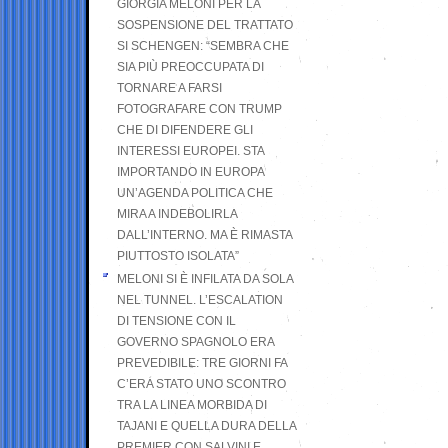
GIORGIA MELONI PER LA
SOSPENSIONE DEL TRATTATO
SI SCHENGEN: “SEMBRA CHE
SIA PIÙ PREOCCUPATA DI
TORNARE A FARSI
FOTOGRAFARE CON TRUMP
CHE DI DIFENDERE GLI
INTERESSI EUROPEI. STA
IMPORTANDO IN EUROPA
UN’AGENDA POLITICA CHE
MIRA A INDEBOLIRLA
DALL’INTERNO. MA È RIMASTA
PIUTTOSTO ISOLATA”
MELONI SI È INFILATA DA SOLA
NEL TUNNEL. L’ESCALATION
DI TENSIONE CON IL
GOVERNO SPAGNOLO ERA
PREVEDIBILE: TRE GIORNI FA
C’ERA STATO UNO SCONTRO
TRA LA LINEA MORBIDA DI
TAJANI E QUELLA DURA DELLA
PREMIER CON SALVINI E