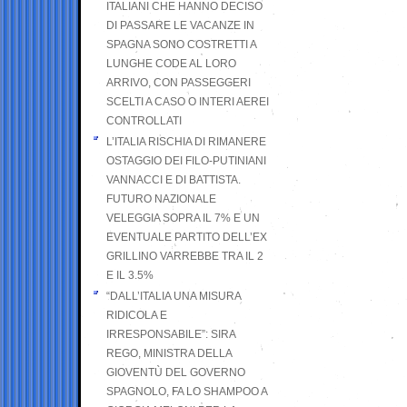
ITALIANI CHE HANNO DECISO
DI PASSARE LE VACANZE IN
SPAGNA SONO COSTRETTI A
LUNGHE CODE AL LORO
ARRIVO, CON PASSEGGERI
SCELTI A CASO O INTERI AEREI
CONTROLLATI
L’ITALIA RISCHIA DI RIMANERE
OSTAGGIO DEI FILO-PUTINIANI
VANNACCI E DI BATTISTA.
FUTURO NAZIONALE
VELEGGIA SOPRA IL 7% E UN
EVENTUALE PARTITO DELL’EX
GRILLINO VARREBBE TRA IL 2
E IL 3.5%
“DALL’ITALIA UNA MISURA
RIDICOLA E
IRRESPONSABILE”: SIRA
REGO, MINISTRA DELLA
GIOVENTÙ DEL GOVERNO
SPAGNOLO, FA LO SHAMPOO A