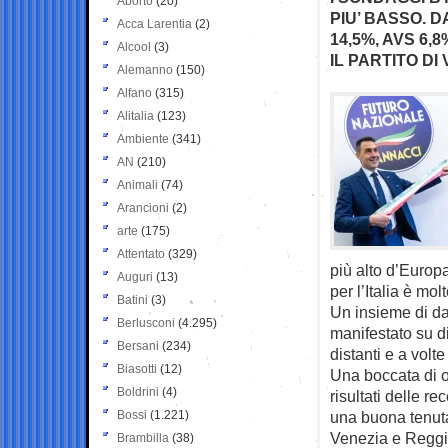
Aborto
(20)
PIU’ BASSO. DA
Acca Larentia
(2)
14,5%, AVS 6,8
Alcool
(3)
IL PARTITO DI
Alemanno
(150)
Alfano
(315)
Alitalia
(123)
Ambiente
(341)
AN
(210)
Animali
(74)
Arancioni
(2)
arte
(175)
Attentato
(329)
più alto d’Europa
Auguri
(13)
per l’Italia è mo
Batini
(3)
Un insieme di da
Berlusconi
(4.295)
manifestato su d
Bersani
(234)
distanti e a volte
Biasotti
(12)
Una boccata di o
Boldrini
(4)
risultati delle r
Bossi
(1.221)
una buona tenuta
Venezia e Reggi
Brambilla
(38)