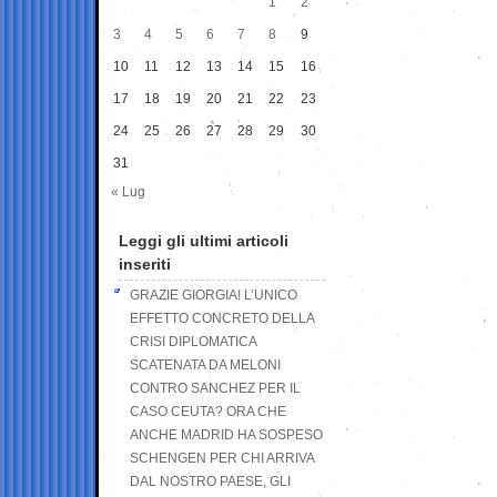
1
2
3
4
5
6
7
8
9
10
11
12
13
14
15
16
17
18
19
20
21
22
23
24
25
26
27
28
29
30
31
« Lug
Leggi gli ultimi articoli
inseriti
GRAZIE GIORGIA! L’UNICO
EFFETTO CONCRETO DELLA
CRISI DIPLOMATICA
SCATENATA DA MELONI
CONTRO SANCHEZ PER IL
CASO CEUTA? ORA CHE
ANCHE MADRID HA SOSPESO
SCHENGEN PER CHI ARRIVA
DAL NOSTRO PAESE, GLI