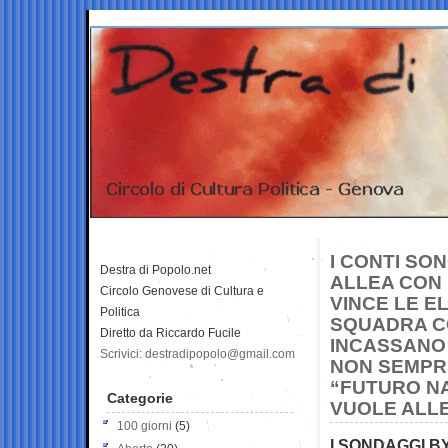
I CONTI SO
Destra di Popolo.net
ALLEA CON 
Circolo Genovese di Cultura e
VINCE LE EL
Politica
SQUADRA C
Diretto da Riccardo Fucile
INCASSANO 
Scrivici: destradipopolo@gmail.com
NON SEMPRE
“FUTURO NA
Categorie
VUOLE ALL
100 giorni
(5)
I SONDAGGI BY