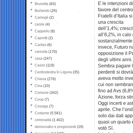
E le intenzioni 
Brunetta
(83)
favore del centro
Burlando
(26)
Fratelli d’Italia
Camogli
(2)
una crescita
canile
(4)
dell’1,4%; cresci
Cappello
(8)
all’8,2%, in calo
Caprotti
(2)
sostanzialmente s
Caritas
(6)
invece, Futuro na
carovita
(170)
opposizione il P
casa
(247)
degli ultimi anni.
Sembra pagare la 
Casini
(119)
perdenti si dovrà
Centrodestra in Liguria
(35)
aveva molto invest
Chiesa
(276)
cui non sembrano 
Cina
(10)
fino ad Avs (6,8%
Comune
(342)
Azione, forza st
Coop
(7)
Oggi incerti e as
Cossiga
(7)
aprile. Che l’on
Costume
(5.581)
solo dai dati appe
criminalità
(1.402)
quasi un quarto 
democratici e progressisti
(19)
votò Sì.