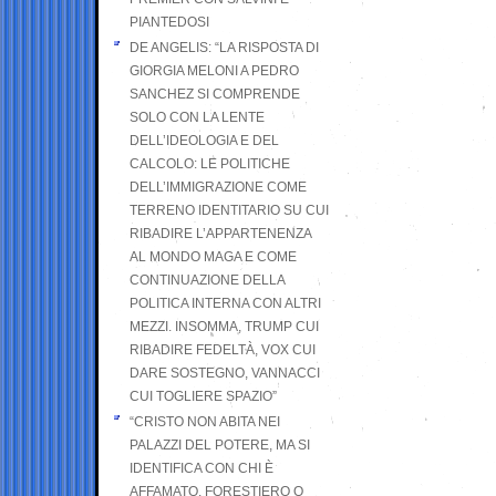
PIANTEDOSI
DE ANGELIS: “LA RISPOSTA DI
GIORGIA MELONI A PEDRO
SANCHEZ SI COMPRENDE
SOLO CON LA LENTE
DELL’IDEOLOGIA E DEL
CALCOLO: LE POLITICHE
DELL’IMMIGRAZIONE COME
TERRENO IDENTITARIO SU CUI
RIBADIRE L’APPARTENENZA
AL MONDO MAGA E COME
CONTINUAZIONE DELLA
POLITICA INTERNA CON ALTRI
MEZZI. INSOMMA, TRUMP CUI
RIBADIRE FEDELTÀ, VOX CUI
DARE SOSTEGNO, VANNACCI
CUI TOGLIERE SPAZIO”
“CRISTO NON ABITA NEI
PALAZZI DEL POTERE, MA SI
IDENTIFICA CON CHI È
AFFAMATO, FORESTIERO O