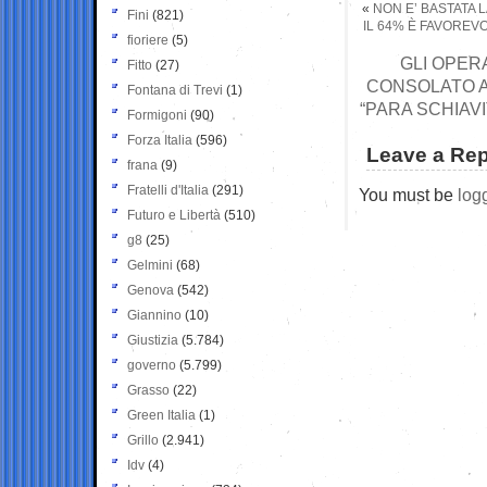
«
NON E’ BASTATA 
Fini
(821)
IL 64% È FAVOREV
fioriere
(5)
GLI OPERA
Fitto
(27)
CONSOLATO A
Fontana di Trevi
(1)
“PARA SCHIAV
Formigoni
(90)
Forza Italia
(596)
Leave a Rep
frana
(9)
Fratelli d'Italia
(291)
You must be
log
Futuro e Libertà
(510)
g8
(25)
Gelmini
(68)
Genova
(542)
Giannino
(10)
Giustizia
(5.784)
governo
(5.799)
Grasso
(22)
Green Italia
(1)
Grillo
(2.941)
Idv
(4)