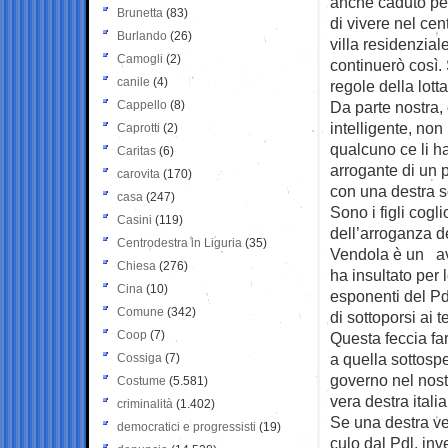
anche caduto per
Brunetta
(83)
di vivere nel cen
Burlando
(26)
villa residenzia
Camogli
(2)
continuerò così.
canile
(4)
regole della lotta
Cappello
(8)
Da parte nostra, 
intelligente, no
Caprotti
(2)
qualcuno ce li ha
Caritas
(6)
arrogante di un p
carovita
(170)
con una destra s
casa
(247)
Sono i figli coglio
Casini
(119)
dell’arroganza de
Centrodestra in Liguria
(35)
Vendola è un avv
Chiesa
(276)
ha insultato per 
Cina
(10)
esponenti del Pdl
Comune
(342)
di sottoporsi ai 
Coop
(7)
Questa feccia fa
a quella sottospe
Cossiga
(7)
governo nel nost
Costume
(5.581)
vera destra itali
criminalità
(1.402)
Se una destra ver
democratici e progressisti
(19)
culo dal Pdl, inv