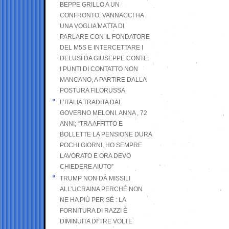
BEPPE GRILLO A UN
CONFRONTO. VANNACCI HA
UNA VOGLIA MATTA DI
PARLARE CON IL FONDATORE
DEL M5S E INTERCETTARE I
DELUSI DA GIUSEPPE CONTE.
I PUNTI DI CONTATTO NON
MANCANO, A PARTIRE DALLA
POSTURA FILORUSSA
L’ITALIA TRADITA DAL
GOVERNO MELONI. ANNA , 72
ANNI; “TRA AFFITTO E
BOLLETTE LA PENSIONE DURA
POCHI GIORNI, HO SEMPRE
LAVORATO E ORA DEVO
CHIEDERE AIUTO”
TRUMP NON DÀ MISSILI
ALL’UCRAINA PERCHÉ NON
NE HA PIÙ PER SÉ : LA
FORNITURA DI RAZZI È
DIMINUITA DI TRE VOLTE