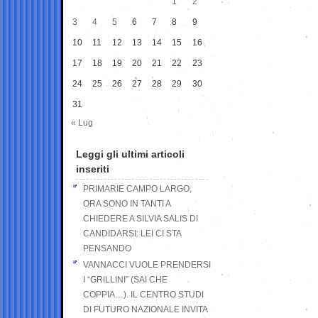
1
2
3
4
5
6
7
8
9
10
11
12
13
14
15
16
17
18
19
20
21
22
23
24
25
26
27
28
29
30
31
« Lug
Leggi gli ultimi articoli
inseriti
PRIMARIE CAMPO LARGO,
ORA SONO IN TANTI A
CHIEDERE A SILVIA SALIS DI
CANDIDARSI: LEI CI STA
PENSANDO
VANNACCI VUOLE PRENDERSI
I “GRILLINI” (SAI CHE
COPPIA…). IL CENTRO STUDI
DI FUTURO NAZIONALE INVITA