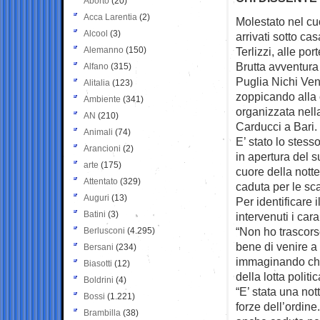
Aborto
(20)
Acca Larentia
(2)
Molestato nel cu
Alcool
(3)
arrivati sotto
casa
Alemanno
(150)
Terlizzi, alle port
Brutta avventura
Alfano
(315)
Puglia Nichi Ven
Alitalia
(123)
zoppicando alla 
Ambiente
(341)
organizzata nell
AN
(210)
Carducci a Bari.
Animali
(74)
E’ stato lo stes
Arancioni
(2)
in apertura del s
arte
(175)
cuore della notte
Attentato
(329)
caduta per le sca
Auguri
(13)
Per identificare i
Batini
(3)
intervenuti i cara
“Non ho trascors
Berlusconi
(4.295)
bene di venire a
Bersani
(234)
immaginando che 
Biasotti
(12)
della lotta politi
Boldrini
(4)
“E’ stata una nott
Bossi
(1.221)
forze dell’ordine
Brambilla
(38)