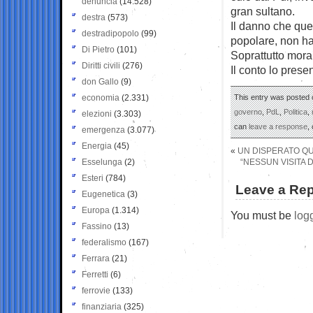
denuncia
(14.528)
gran sultano.
destra
(573)
Il danno che que
destradipopolo
(99)
popolare, non ha
Di Pietro
(101)
Soprattutto mora
Diritti civili
(276)
Il conto lo prese
don Gallo
(9)
economia
(2.331)
This entry was posted 
governo
,
PdL
,
Politica
,
elezioni
(3.303)
can
leave a response
,
emergenza
(3.077)
Energia
(45)
«
UN DISPERATO Q
Esselunga
(2)
“NESSUN VISITA D
Esteri
(784)
Leave a Rep
Eugenetica
(3)
Europa
(1.314)
You must be
log
Fassino
(13)
federalismo
(167)
Ferrara
(21)
Ferretti
(6)
ferrovie
(133)
finanziaria
(325)