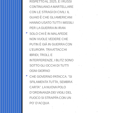
RISPETTO AL 2025, E I RUSSI
CONTINUANO A MARTELLARE
CON LE STRAGI DI CIVILI. IL
GUAIO È CHE GLI AMERICANI
HANNO USATO TUTTI I MISSILI
PER LA GUERRA IN IRAN
SOLO CHI È IN MALAFEDE
NON VUOLE VEDERE CHE
PUTIN È GIÀ IN GUERRA CON
L’EUROPA: TRA ATTACCHI
IBRIDI, TROLL E
INTERFERENZE, I BLITZ SONO
SOTTO GLI OCCHI DI TUTTI
OGNI GIORNO
CHE GOVERNO PATACCA. “SI
SFILAMENTA TUTTA, SEMBRA
CARTA”. LA NUOVA POLO
D’ORDINANZA DEI VIGILI DEL
FUOCO SI STRAPPA CON UN
PO’ D’ACQUA