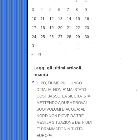
1
2
3
4
5
6
7
8
9
10
11
12
13
14
15
16
17
18
19
20
21
22
23
24
25
26
27
28
29
30
31
« Lug
Leggi gli ultimi articoli
inseriti
IL PO, FIUME PIU’ LUNGO
D’ITALIA, NON E’ MAI STATO
COSI’ BASSO. LA SICCITA’ STA
METTENDO A DURA PROVA I
SUOI VOLUMI D’ACQUA: AL
NORD NON PIOVE DA TRE
MESI,LA SITUAZIONE DEI FIUMI
E’ DRAMMATICA IN TUTTA
EUROPA