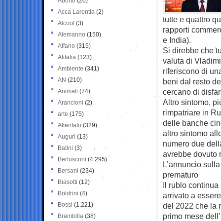
Aborto
(20)
Acca Larentia
(2)
tutte e quattro 
Alcool
(3)
rapporti commerc
Alemanno
(150)
e India).
Alfano
(315)
Si direbbe che t
Alitalia
(123)
valuta di Vladimi
Ambiente
(341)
riferiscono di un
AN
(210)
beni dal resto d
cercano di disfa
Animali
(74)
Altro sintomo, pi
Arancioni
(2)
rimpatriare in Ru
arte
(175)
delle banche cin
Attentato
(329)
altro sintomo all
Auguri
(13)
numero due della
Batini
(3)
avrebbe dovuto re
Berlusconi
(4.295)
L’annuncio sulla 
Bersani
(234)
prematuro
Biasotti
(12)
Il rublo continua
Boldrini
(4)
arrivato a essere
Bossi
(1.221)
del 2022 che la 
primo mese dell’
Brambilla
(38)