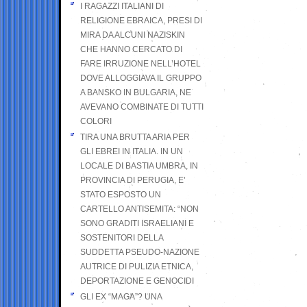
I RAGAZZI ITALIANI DI
RELIGIONE EBRAICA, PRESI DI
MIRA DA ALCUNI NAZISKIN
CHE HANNO CERCATO DI
FARE IRRUZIONE NELL’HOTEL
DOVE ALLOGGIAVA IL GRUPPO
A BANSKO IN BULGARIA, NE
AVEVANO COMBINATE DI TUTTI
COLORI
TIRA UNA BRUTTA ARIA PER
GLI EBREI IN ITALIA. IN UN
LOCALE DI BASTIA UMBRA, IN
PROVINCIA DI PERUGIA, E’
STATO ESPOSTO UN
CARTELLO ANTISEMITA: “NON
SONO GRADITI ISRAELIANI E
SOSTENITORI DELLA
SUDDETTA PSEUDO-NAZIONE
AUTRICE DI PULIZIA ETNICA,
DEPORTAZIONE E GENOCIDI
GLI EX “MAGA”? UNA