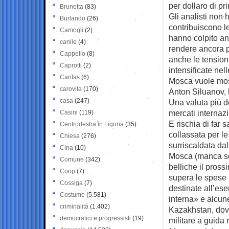
per dollaro di pr
Brunetta
(83)
Gli analisti non 
Burlando
(26)
contribuiscono l
Camogli
(2)
hanno colpito a
canile
(4)
rendere ancora pi
Cappello
(8)
anche le tensioni
Caprotti
(2)
intensificate nel
Caritas
(6)
Mosca vuole most
carovita
(170)
Anton Siluanov, 
casa
(247)
Una valuta più d
mercati internazi
Casini
(119)
E rischia di far 
Centrodestra in Liguria
(35)
collassata per l
Chiesa
(276)
surriscaldata dal
Cina
(10)
Mosca (manca sol
Comune
(342)
belliche il pross
Coop
(7)
supera le spese p
Cossiga
(7)
destinate all’es
Costume
(5.581)
interna» e alcune
criminalità
(1.402)
Kazakhstan, dove
democratici e progressisti
(19)
militare a guida 