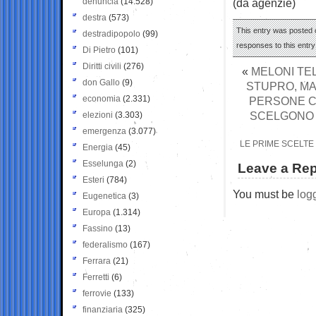
denuncia
(14.528)
(da agenzie)
destra
(573)
This entry was posted 
destradipopolo
(99)
responses to this entr
Di Pietro
(101)
Diritti civili
(276)
«
MELONI TE
don Gallo
(9)
STUPRO, MA
economia
(2.331)
PERSONE CO
SCELGONO 
elezioni
(3.303)
emergenza
(3.077)
LE PRIME SCELTE 
Energia
(45)
Esselunga
(2)
Leave a Rep
Esteri
(784)
You must be
log
Eugenetica
(3)
Europa
(1.314)
Fassino
(13)
federalismo
(167)
Ferrara
(21)
Ferretti
(6)
ferrovie
(133)
finanziaria
(325)