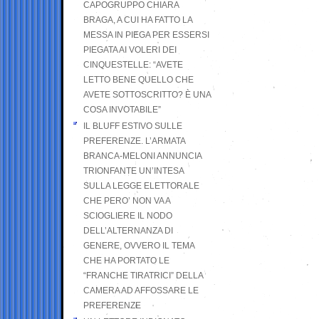
CAPOGRUPPO CHIARA
BRAGA, A CUI HA FATTO LA
MESSA IN PIEGA PER ESSERSI
PIEGATA AI VOLERI DEI
CINQUESTELLE: “AVETE
LETTO BENE QUELLO CHE
AVETE SOTTOSCRITTO? È UNA
COSA INVOTABILE”
IL BLUFF ESTIVO SULLE
PREFERENZE. L’ARMATA
BRANCA-MELONI ANNUNCIA
TRIONFANTE UN’INTESA
SULLA LEGGE ELETTORALE
CHE PERO’ NON VA A
SCIOGLIERE IL NODO
DELL’ALTERNANZA DI
GENERE, OVVERO IL TEMA
CHE HA PORTATO LE
“FRANCHE TIRATRICI” DELLA
CAMERA AD AFFOSSARE LE
PREFERENZE