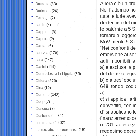
Allora c’è un pro
Brunetta
(83)
Nel frattempo no
Burlando
(26)
tutte le furie av
Camogli
(2)
dei tecnici del m
canile
(4)
le paturnie a 5 
Cappello
(8)
tornare a leggere 
Caprotti
(2)
MoVimento 5 Ste
Caritas
(6)
“Nei confronti d
carovita
(170)
emersione ai sens
casa
(247)
agli imponibili, 
a) è esclusa la pun
Casini
(119)
del decreto legis
Centrodestra in Liguria
(35)
b) è altresì escl
Chiesa
(276)
648- ter del codi
Cina
(10)
a);
Comune
(342)
c) si applica l’a
Coop
(7)
convertito, con 
Cossiga
(7)
d) si applicano l
Costume
(5.581)
finanziamento de
criminalità
(1.402)
n. 231, ad eccez
democratici e progressisti
(19)
medesimo decre