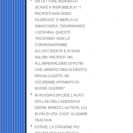
UN LETTORE INDIGNATO
SCRIVE A “REPUBBLICA”: “I
PACIFISTI NON SONO
FILORUSSI”. E MERLO LO
SMASCHERA: “DISARMANDO
L’UCRAINA, QUESTO
‘PACIFISMO’ NON LA
CONSEGNEREBBE
ALL’OCCIDENTE E AI SUOI
VALORI ‘PACIFISTI’ MA
ALL’IMPERIALISMO DI PUTIN
CHE, ARMATO SINO AI DENTI E
RINGALLUZZITO, NE
USCIREBBE AFFAMATO DI
NUOVE GUERRE”
IN RUSSIA ESPLODE L’AUTO
DELL’AD DELL’AZIENDA DI
DRONI: MORTO L’AUTISTA, LUI
IN FIN DI VITA. CHI E’ VLADIMIR
TKACHUK
ESTATE, LA STAGIONE PIU’