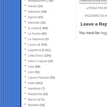
Immigrazione
(734)
indulto
(14)
«
RISSA TRA M
inflazione
(26)
RAZZISMO DILA
Ingroia
(15)
Interviste
(16)
Leave a Rep
la casta
(1.394)
You must be
log
La Destra
(45)
La Sapienza
(5)
Lavoro
(1.316)
LegaNord
(2.411)
Letta Enrico
(154)
Liberi e Uguali
(10)
Libia
(68)
Libri
(33)
Liguria Futurista
(25)
mafia
(543)
manifesto
(7)
Margherita
(16)
Maroni
(171)
Mastella
(16)