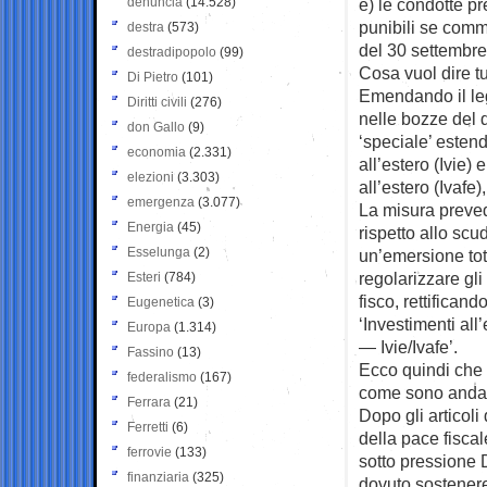
denuncia
(14.528)
e) le condotte pr
punibili se commes
destra
(573)
del 30 settembre
destradipopolo
(99)
Cosa vuol dire tu
Di Pietro
(101)
Emendando il leg
Diritti civili
(276)
nelle bozze del d
don Gallo
(9)
‘speciale’ estend
economia
(2.331)
all’estero (Ivie) 
elezioni
(3.303)
all’estero (Ivafe)
emergenza
(3.077)
La misura prevede
Energia
(45)
rispetto allo scu
Esselunga
(2)
un’emersione tota
regolarizzare gli 
Esteri
(784)
fisco, rettifican
Eugenetica
(3)
‘Investimenti all
Europa
(1.314)
— Ivie/Ivafe’.
Fassino
(13)
Ecco quindi che
federalismo
(167)
come sono andati 
Ferrara
(21)
Dopo gli articoli
Ferretti
(6)
della pace fisca
ferrovie
(133)
sotto pressione 
finanziaria
(325)
dovuto sostenere