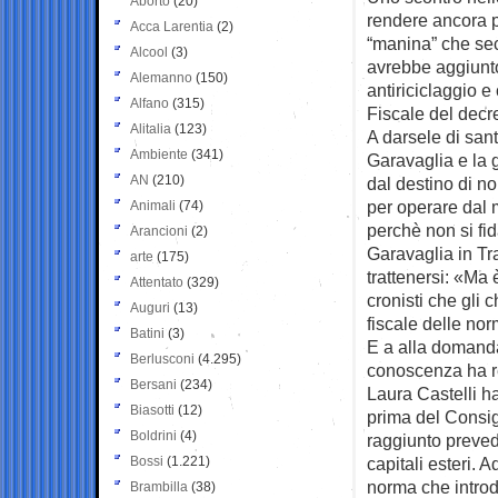
Aborto
(20)
rendere
ancora pi
Acca Larentia
(2)
“manina” che sec
Alcool
(3)
avrebbe aggiunto
Alemanno
(150)
antiriciclaggio e
Alfano
(315)
Fiscale del decr
Alitalia
(123)
A darsele di san
Ambiente
(341)
Garavaglia e la g
AN
(210)
dal destino di n
per operare dal 
Animali
(74)
perchè non si fid
Arancioni
(2)
Garavaglia in Tra
arte
(175)
trattenersi: «Ma 
Attentato
(329)
cronisti che gli
Auguri
(13)
fiscale delle no
Batini
(3)
E a alla domanda
Berlusconi
(4.295)
conoscenza ha rep
Bersani
(234)
Laura Castelli h
Biasotti
(12)
prima del Consigl
Boldrini
(4)
raggiunto preve
Bossi
(1.221)
capitali esteri.
norma che introdu
Brambilla
(38)