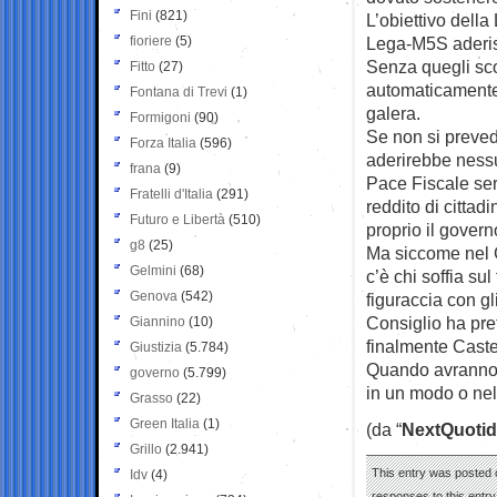
Fini
(821)
L’obiettivo dell
fioriere
(5)
Lega-M5S aderis
Senza quegli sco
Fitto
(27)
automaticamente r
Fontana di Trevi
(1)
galera.
Formigoni
(90)
Se non si preved
Forza Italia
(596)
aderirebbe nessu
frana
(9)
Pace Fiscale ser
Fratelli d'Italia
(291)
reddito di cittad
Futuro e Libertà
(510)
proprio il gover
g8
(25)
Ma siccome nel G
Gelmini
(68)
c’è chi soffia su
Genova
(542)
figuraccia con gli 
Consiglio ha pref
Giannino
(10)
finalmente Castell
Giustizia
(5.784)
Quando avranno fi
governo
(5.799)
in un modo o nell
Grasso
(22)
Green Italia
(1)
(da “
NextQuotid
Grillo
(2.941)
This entry was posted o
Idv
(4)
responses to this entr