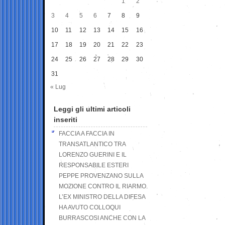
1
2
3
4
5
6
7
8
9
10
11
12
13
14
15
16
17
18
19
20
21
22
23
24
25
26
27
28
29
30
31
« Lug
Leggi gli ultimi articoli
inseriti
FACCIA A FACCIA IN
TRANSATLANTICO TRA
LORENZO GUERINI E IL
RESPONSABILE ESTERI
PEPPE PROVENZANO SULLA
MOZIONE CONTRO IL RIARMO.
L’EX MINISTRO DELLA DIFESA
HA AVUTO COLLOQUI
BURRASCOSI ANCHE CON LA