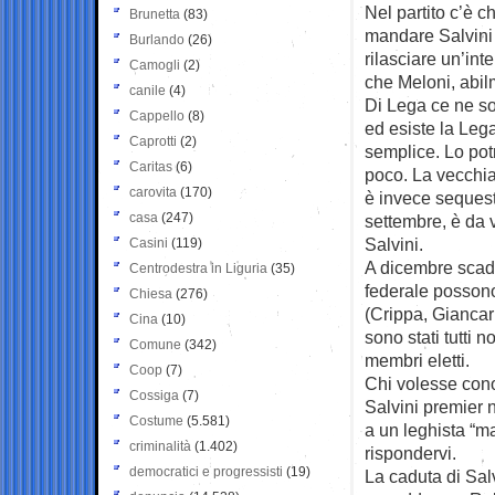
Nel partito c’è c
Brunetta
(83)
mandare Salvini a
Burlando
(26)
rilasciare un’int
Camogli
(2)
che Meloni, abilm
canile
(4)
Di Lega ce ne so
Cappello
(8)
ed esiste la Leg
Caprotti
(2)
semplice. Lo pot
Caritas
(6)
poco. La vecchia
carovita
(170)
è invece sequest
casa
(247)
settembre, è da 
Salvini.
Casini
(119)
A dicembre scadon
Centrodestra in Liguria
(35)
federale possono
Chiesa
(276)
(Crippa, Giancarl
Cina
(10)
sono stati tutti 
Comune
(342)
membri eletti.
Coop
(7)
Chi volesse cono
Cossiga
(7)
Salvini premier n
Costume
(5.581)
a un leghista “m
criminalità
(1.402)
rispondervi.
democratici e progressisti
(19)
La caduta di Sal