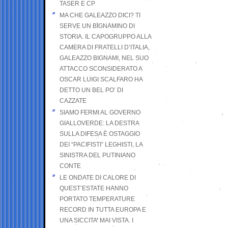
TASER E CP
MA CHE GALEAZZO DICI? TI
SERVE UN BIGNAMINO DI
STORIA. IL CAPOGRUPPO ALLA
CAMERA DI FRATELLI D’ITALIA,
GALEAZZO BIGNAMI, NEL SUO
ATTACCO SCONSIDERATO A
OSCAR LUIGI SCALFARO HA
DETTO UN BEL PO’ DI
CAZZATE
SIAMO FERMI AL GOVERNO
GIALLOVERDE: LA DESTRA
SULLA DIFESA È OSTAGGIO
DEI “PACIFISTI” LEGHISTI, LA
SINISTRA DEL PUTINIANO
CONTE
LE ONDATE DI CALORE DI
QUEST’ESTATE HANNO
PORTATO TEMPERATURE
RECORD IN TUTTA EUROPA E
UNA SICCITA’ MAI VISTA. I