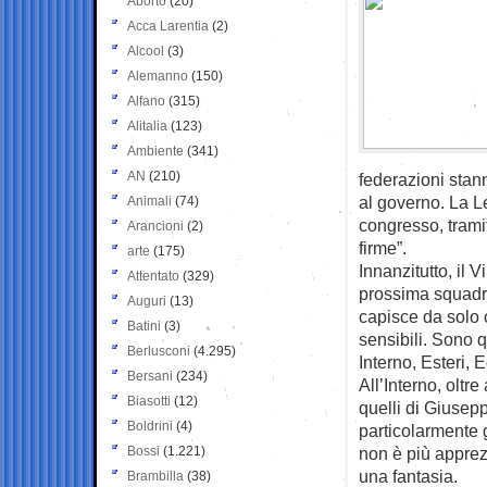
Aborto
(20)
Acca Larentia
(2)
Alcool
(3)
Alemanno
(150)
Alfano
(315)
Alitalia
(123)
Ambiente
(341)
AN
(210)
federazioni sta
al governo. La L
Animali
(74)
congresso, tramit
Arancioni
(2)
firme”.
arte
(175)
Innanzitutto, il 
Attentato
(329)
prossima squadra
Auguri
(13)
capisce da solo o
Batini
(3)
sensibili. Sono 
Berlusconi
(4.295)
Interno, Esteri,
Bersani
(234)
All’Interno, oltr
Biasotti
(12)
quelli di Giusep
Boldrini
(4)
particolarmente 
Bossi
(1.221)
non è più apprezz
una fantasia.
Brambilla
(38)