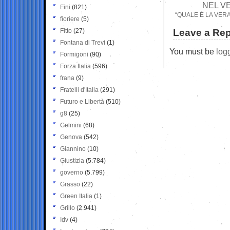
NEL VE
Fini
(821)
“QUALE È LA VER
fioriere
(5)
Fitto
(27)
Leave a Rep
Fontana di Trevi
(1)
You must be
log
Formigoni
(90)
Forza Italia
(596)
frana
(9)
Fratelli d'Italia
(291)
Futuro e Libertà
(510)
g8
(25)
Gelmini
(68)
Genova
(542)
Giannino
(10)
Giustizia
(5.784)
governo
(5.799)
Grasso
(22)
Green Italia
(1)
Grillo
(2.941)
Idv
(4)