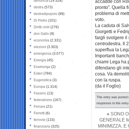
denuncia
(14.528)
accadde con Robe
pronto”. Quella f
destra
(573)
problema di mett
destradipopolo
(99)
voto.
Di Pietro
(101)
La caduta di Salv
Diritti civili
(276)
Giorgetti e Fedri
don Gallo
(9)
fargli svolgere il
economia
(2.331)
centrodestra. Il
elezioni
(3.303)
superflua la Leg
emergenza
(3.077)
Importanti banch
Energia
(45)
chiami Lega ha p
Esselunga
(2)
difendano gli in
cosa. Va demolita
Esteri
(784)
con la ruspa.
Eugenetica
(3)
(da il Foglio)
Europa
(1.314)
Fassino
(13)
This entry was posted 
federalismo
(167)
responses to this entr
Ferrara
(21)
Ferretti
(6)
«
SONO OR
GENERALE MI
ferrovie
(133)
MINIMIZZA. 
finanziaria
(325)