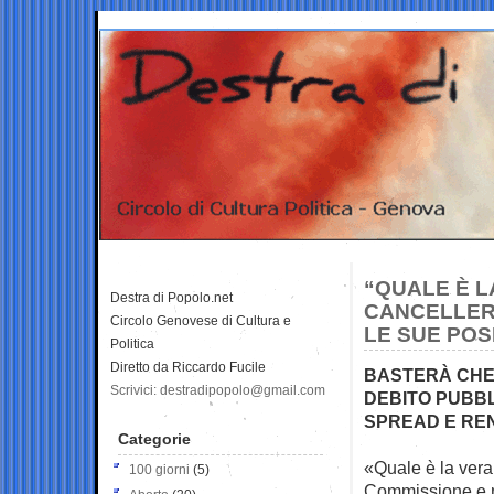
“QUALE È L
Destra di Popolo.net
CANCELLERI
Circolo Genovese di Cultura e
LE SUE POS
Politica
Diretto da Riccardo Fucile
BASTERÀ CHE 
Scrivici: destradipopolo@gmail.com
DEBITO PUBBLI
SPREAD E REN
Categorie
«Quale è la vera
100 giorni
(5)
Commissione e n