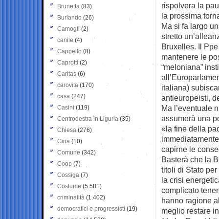
rispolvera la pau
Brunetta
(83)
la prossima torna
Burlando
(26)
Ma si fa largo un
Camogli
(2)
stretto un’allean
canile
(4)
Bruxelles. Il Ppe 
Cappello
(8)
mantenere le posi
Caprotti
(2)
“meloniana” insti
Caritas
(6)
all’Europarlame
carovita
(170)
italiana) subisca
casa
(247)
antieuropeisti, d
Ma l’eventuale n
Casini
(119)
assumerà una po
Centrodestra in Liguria
(35)
«la fine della pa
Chiesa
(276)
immediatamente c
Cina
(10)
capirne le cons
Comune
(342)
Basterà che la Bc
Coop
(7)
titoli di Stato pe
Cossiga
(7)
la crisi energeti
Costume
(5.581)
complicato tener
criminalità
(1.402)
hanno ragione alc
democratici e progressisti
(19)
meglio restare i