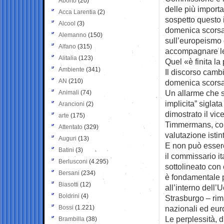
Aborto
(20)
delle più importa
Acca Larentia
(2)
sospetto questo i
Alcool
(3)
domenica scorsa a
Alemanno
(150)
sull’europeismo d
Alfano
(315)
accompagnare le 
Alitalia
(123)
Quel «è finita la 
Ambiente
(341)
Il discorso camb
AN
(210)
domenica scorsa
Un allarme che s
Animali
(74)
implicita” sigla
Arancioni
(2)
dimostrato il vi
arte
(175)
Timmermans, con 
Attentato
(329)
valutazione istin
Auguri
(13)
E non può essere 
Batini
(3)
il commissario it
Berlusconi
(4.295)
sottolineato con
Bersani
(234)
è fondamentale p
Biasotti
(12)
all’interno dell’
Boldrini
(4)
Strasburgo – rim
Bossi
(1.221)
nazionali ed eu
Le perplessità, 
Brambilla
(38)