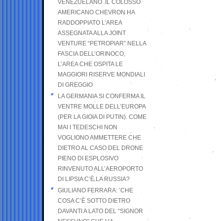
VENEZUELANO .IL COLOSSO
AMERICANO CHEVRON HA
RADDOPPIATO L’AREA
ASSEGNATA ALLA JOINT
VENTURE “PETROPIAR” NELLA
FASCIA DELL’ORINOCO,
L’AREA CHE OSPITA LE
MAGGIORI RISERVE MONDIALI
DI GREGGIO
LA GERMANIA SI CONFERMA IL
VENTRE MOLLE DELL’EUROPA
(PER LA GIOIA DI PUTIN). COME
MAI I TEDESCHI NON
VOGLIONO AMMETTERE CHE
DIETRO AL CASO DEL DRONE
PIENO DI ESPLOSIVO
RINVENUTO ALL’AEROPORTO
DI LIPSIA C’È LA RUSSIA?
GIULIANO FERRARA: ’CHE
COSA C’È SOTTO DIETRO
DAVANTI A LATO DEL “SIGNOR