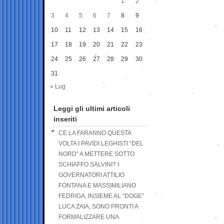
1
2
3
4
5
6
7
8
9
10
11
12
13
14
15
16
17
18
19
20
21
22
23
24
25
26
27
28
29
30
31
« Lug
Leggi gli ultimi articoli
inseriti
CE LA FARANNO QUESTA
VOLTA I PAVIDI LEGHISTI “DEL
NORD” A METTERE SOTTO
SCHIAFFO SALVINI? I
GOVERNATORI ATTILIO
FONTANA E MASSIMILIANO
FEDRIGA, INSIEME AL “DOGE”
LUCA ZAIA, SONO PRONTI A
FORMALIZZARE UNA