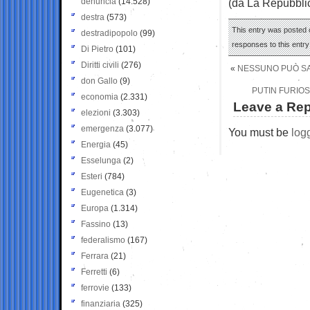
denuncia
(14.528)
(da La Repubbli
destra
(573)
This entry was posted 
destradipopolo
(99)
responses to this entr
Di Pietro
(101)
Diritti civili
(276)
«
NESSUNO PUÒ SAL
don Gallo
(9)
PUTIN FURIOS
economia
(2.331)
Leave a Rep
elezioni
(3.303)
emergenza
(3.077)
You must be
log
Energia
(45)
Esselunga
(2)
Esteri
(784)
Eugenetica
(3)
Europa
(1.314)
Fassino
(13)
federalismo
(167)
Ferrara
(21)
Ferretti
(6)
ferrovie
(133)
finanziaria
(325)