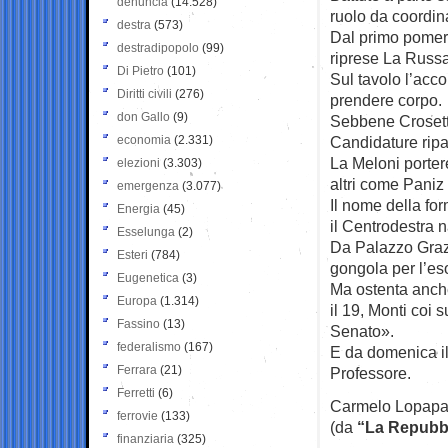
denuncia
(14.528)
ruolo da coordina
destra
(573)
Dal primo pomeri
destradipopolo
(99)
riprese La Russa,
Di Pietro
(101)
Sul tavolo l’acc
Diritti civili
(276)
prendere corpo.
don Gallo
(9)
Sebbene Crosetto
economia
(2.331)
Candidature ripar
La Meloni porter
elezioni
(3.303)
altri come Paniz e
emergenza
(3.077)
Il nome della for
Energia
(45)
il Centrodestra 
Esselunga
(2)
Da Palazzo Grazi
Esteri
(784)
gongola per l’eso
Eugenetica
(3)
Ma ostenta anche 
Europa
(1.314)
il 19, Monti coi 
Fassino
(13)
Senato».
federalismo
(167)
E da domenica i
Ferrara
(21)
Professore.
Ferretti
(6)
Carmelo Lopap
ferrovie
(133)
(da
“La Repubb
finanziaria
(325)