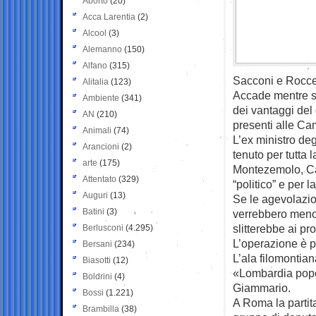
Aborto
(20)
Acca Larentia
(2)
Alcool
(3)
Alemanno
(150)
Alfano
(315)
Sacconi e Roccel
Alitalia
(123)
Accade mentre sco
Ambiente
(341)
dei vantaggi del d
AN
(210)
presenti alle Ca
Animali
(74)
L’ex ministro de
Arancioni
(2)
tenuto per tutta 
arte
(175)
Montezemolo, Cas
Attentato
(329)
“politico” e per 
Auguri
(13)
Se le agevolazio
Batini
(3)
verrebbero meno l
slitterebbe ai pr
Berlusconi
(4.295)
L’operazione è par
Bersani
(234)
L’ala filomontian
Biasotti
(12)
«Lombardia popo
Boldrini
(4)
Giammario.
Bossi
(1.221)
A Roma la partit
Brambilla
(38)