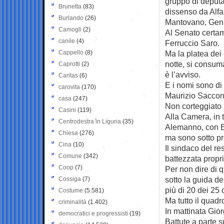
gruppo di deputat
Brunetta
(83)
dissenso da Alfa
Burlando
(26)
Mantovano, Gennar
Camogli
(2)
Al Senato certam
canile
(4)
Ferruccio Saro.
Cappello
(8)
Ma la platea dei 
notte, si consum
Caprotti
(2)
è l’avviso.
Caritas
(6)
E i nomi sono di
carovita
(170)
Maurizio Saccon
casa
(247)
Non corteggiato
Casini
(119)
Alla Camera, in t
Centrodestra in Liguria
(35)
Alemanno, con Bi
Chiesa
(276)
ma sono sotto pr
Cina
(10)
Il sindaco del re
Comune
(342)
battezzata propri
Coop
(7)
Per non dire di 
sotto la guida d
Cossiga
(7)
più di 20 dei 25
Costume
(5.581)
Ma tutto il quadr
criminalità
(1.402)
In mattinata Gior
democratici e progressisti
(19)
Battute a parte s