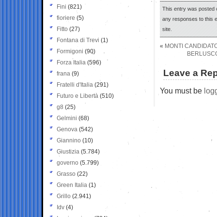
Fini
(821)
This entry was posted 
fioriere
(5)
any responses to this 
Fitto
(27)
site.
Fontana di Trevi
(1)
«
MONTI CANDIDATO
Formigoni
(90)
BERLUSCON
Forza Italia
(596)
Leave a Rep
frana
(9)
Fratelli d'Italia
(291)
You must be
log
Futuro e Libertà
(510)
g8
(25)
Gelmini
(68)
Genova
(542)
Giannino
(10)
Giustizia
(5.784)
governo
(5.799)
Grasso
(22)
Green Italia
(1)
Grillo
(2.941)
Idv
(4)