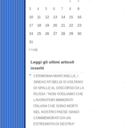
1
2
3
4
5
6
7
8
9
10
11
12
13
14
15
16
17
18
19
20
21
22
23
24
25
26
27
28
29
30
31
« Lug
Leggi gli ultimi articoli
inseriti
CERIMONIA MARCINELLE, I
SINDACATI BELGI SI VOLTANO
DI SPALLE AL DISCORSO DI LA
RUSSA: “NON VOGLIAMO CHE
LAVORATORI IMMIGRATI
ITALIANI CHE SONO MORTI
NEL NOSTRO PAESE SIANO
COMMEMORATI DA UN
ESTREMISTA DI DESTRA”