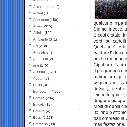
Aborto
(20)
Acca Larentia
(2)
Alcool
(3)
Alemanno
(150)
qualcuno in parti
Alfano
(315)
Siamo, invece, un
Alitalia
(123)
E così è stato. 
Ambiente
(341)
verdi, sui cartell
AN
(210)
Quel che è certo
«a dare l’idea ch
Animali
(74)
anche un popolo
Arancioni
(2)
Cipollaro, Fabio 
arte
(175)
Il programma è in
Attentato
(329)
mare», omaggio a
Auguri
(13)
«squadra» ittica
Batini
(3)
di Giorgio Gaber
Berlusconi
(4.295)
Dietro le quinte
Bersani
(234)
dragone giappone
Biasotti
(12)
Molti di quelli c
Boldrini
(4)
italiane e strani
Bossi
(1.221)
dall’ombrello la C
manifestazione. S
Brambilla
(38)