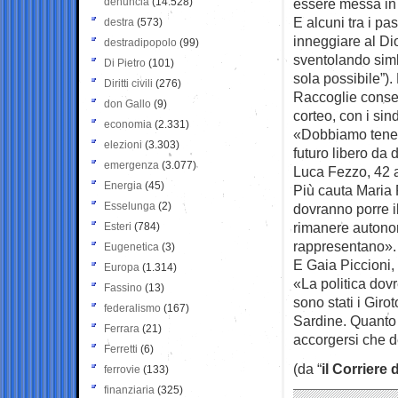
denuncia
(14.528)
essere messa in
E alcuni tra i pa
destra
(573)
inneggiare al Di
destradipopolo
(99)
sventolando simbo
Di Pietro
(101)
sola possibile”)
Diritti civili
(276)
Raccoglie consen
don Gallo
(9)
corteo, con i sin
economia
(2.331)
«Dobbiamo tenere
elezioni
(3.303)
futuro libero da 
emergenza
(3.077)
Luca Fezzo, 42 
Energia
(45)
Più cauta Maria F
Esselunga
(2)
dovranno porre i
rimanere autono
Esteri
(784)
rappresentano».
Eugenetica
(3)
E Gaia Piccioni,
Europa
(1.314)
«La politica dovr
Fassino
(13)
sono stati i Giro
federalismo
(167)
Sardine. Quanto t
Ferrara
(21)
accorgersi che 
Ferretti
(6)
(da “
il Corriere 
ferrovie
(133)
finanziaria
(325)