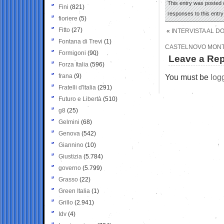
This entry was posted 
Fini
(821)
responses to this entr
fioriere
(5)
Fitto
(27)
«
INTERVISTA AL D
Fontana di Trevi
(1)
CASTELNOVO MONTI 
Formigoni
(90)
Leave a Rep
Forza Italia
(596)
frana
(9)
You must be
log
Fratelli d'Italia
(291)
Futuro e Libertà
(510)
g8
(25)
Gelmini
(68)
Genova
(542)
Giannino
(10)
Giustizia
(5.784)
governo
(5.799)
Grasso
(22)
Green Italia
(1)
Grillo
(2.941)
Idv
(4)