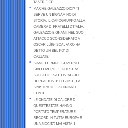
TASER E CP
MA CHE GALEAZZO DICI? TI
SERVE UN BIGNAMINO DI
STORIA. IL CAPOGRUPPO ALLA
CAMERA DI FRATELLI D’ITALIA,
GALEAZZO BIGNAMI, NEL SUO
ATTACCO SCONSIDERATO A
OSCAR LUIGI SCALFARO HA
DETTO UN BEL PO’ DI
CAZZATE
SIAMO FERMI AL GOVERNO
GIALLOVERDE: LA DESTRA
SULLA DIFESA È OSTAGGIO
DEI “PACIFISTI” LEGHISTI, LA
SINISTRA DEL PUTINIANO
CONTE
LE ONDATE DI CALORE DI
QUEST’ESTATE HANNO
PORTATO TEMPERATURE
RECORD IN TUTTA EUROPA E
UNA SICCITA’ MAI VISTA. I