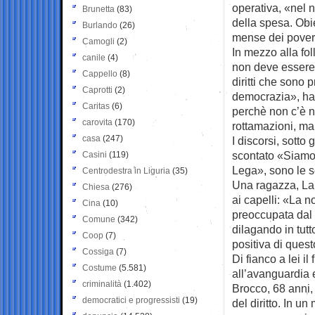
operativa, «nel n
Brunetta
(83)
della spesa. Obie
Burlando
(26)
mense dei poveri
Camogli
(2)
In mezzo alla f
canile
(4)
non deve essere 
Cappello
(8)
diritti che sono
Caprotti
(2)
democrazia», ha 
Caritas
(6)
perchè non c’è n
carovita
(170)
rottamazioni, ma 
casa
(247)
I discorsi, sotto
scontato «Siamo 
Casini
(119)
Lega», sono le scr
Centrodestra in Liguria
(35)
Una ragazza, Lau
Chiesa
(276)
ai capelli: «La 
Cina
(10)
preoccupata dal 
Comune
(342)
dilagando in tutt
Coop
(7)
positiva di ques
Cossiga
(7)
Di fianco a lei i
Costume
(5.581)
all’avanguardia 
criminalità
(1.402)
Brocco, 68 anni,
democratici e progressisti
(19)
del diritto. In 