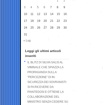
1
2
3
4
5
6
7
8
9
10
11
12
13
14
15
16
17
18
19
20
21
22
23
24
25
26
27
28
29
30
31
« Lug
Leggi gli ultimi articoli
inseriti
IL BLITZ DI SILVIA SALIS AL
VIMINALE CHE SPIAZZA LA
PROPAGANDA SULLA
“PERCEZIONE” DI IN-
SICUREZZA DEI SOVRANISTI:
SI FA RICEVERE DA
PIANTEDOSI E OTTIENE LA
COLLABORAZIONE DEL
MINISTRO SENZA CEDERE SU