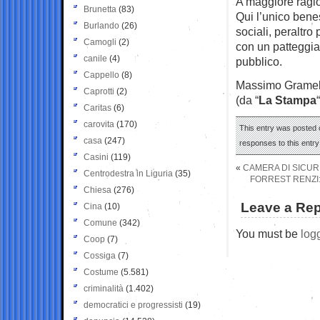
A maggiore ragio
Brunetta
(83)
Qui l’unico benes
Burlando
(26)
sociali, peraltr
Camogli
(2)
con un patteggia
canile
(4)
pubblico.
Cappello
(8)
Massimo Gramell
Caprotti
(2)
(da “
La Stampa
“
Caritas
(6)
carovita
(170)
This entry was posted o
casa
(247)
responses to this entr
Casini
(119)
«
CAMERA DI SICUR
Centrodestra in Liguria
(35)
FORREST RENZI
Chiesa
(276)
Leave a Rep
Cina
(10)
Comune
(342)
You must be
log
Coop
(7)
Cossiga
(7)
Costume
(5.581)
criminalità
(1.402)
democratici e progressisti
(19)