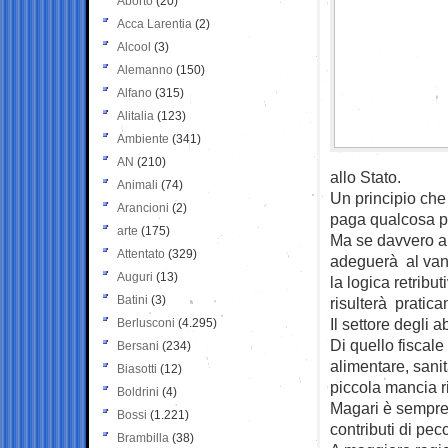
Aborto
(20)
Acca Larentia
(2)
Alcool
(3)
Alemanno
(150)
Alfano
(315)
Alitalia
(123)
Ambiente
(341)
AN
(210)
allo Stato.
Animali
(74)
Un principio che 
Arancioni
(2)
paga qualcosa pe
arte
(175)
Ma se davvero anc
Attentato
(329)
adeguerà al vang
Auguri
(13)
la logica retribu
Batini
(3)
risulterà pratica
Il settore degli 
Berlusconi
(4.295)
Di quello fiscale
Bersani
(234)
alimentare, sani
Biasotti
(12)
piccola mancia ri
Boldrini
(4)
Magari è sempre a
Bossi
(1.221)
contributi di pecc
Brambilla
(38)