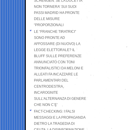
SCHENGEN. SE LA DUCETTA
NON TORNERA’ SUI SUOI
PASSI MADRID HA PRONTE
DELLE MISURE
“PROPORZIONALI
LE “FRANCHE TIRATRICI”
SONO PRONTE AD
AFFOSSARE (DI NUOVO) LA
LEGGE ELETTORALE? IL
BLUFF SULLE PREFERENZE
ANNUNCIATO CON TONI
TRIONFALISTICI DA MELONI E
ALLEATI FA INCAZZARE LE
PARLAMENTARI DEL
CENTRODESTRA,
INCAROGNITE
SULL’ALTERNANZA DI GENERE
CHE NON C’E’
FACT-CHECKING: I FALSI
MESSAGGI E LA PROPAGANDA
DIETRO LA TRAGEDIA DI
CEUTA: LA DISINFORMAZIONE