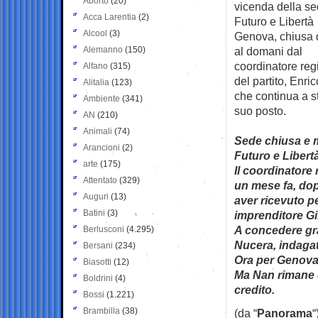
Aborto
(20)
vicenda della se
Acca Larentia
(2)
Futuro e Libertà
Alcool
(3)
Genova, chiusa d
Alemanno
(150)
al domani dal
coordinatore reg
Alfano
(315)
del partito, Enri
Alitalia
(123)
che continua a s
Ambiente
(341)
suo posto.
AN
(210)
Animali
(74)
Sede chiusa e m
Arancioni
(2)
Futuro e Libertà
arte
(175)
Il coordinatore
Attentato
(329)
un mese fa, dopo
Auguri
(13)
aver ricevuto p
Batini
(3)
imprenditore G
A concedere gra
Berlusconi
(4.295)
Nucera, indagat
Bersani
(234)
Ora per Genova 
Biasotti
(12)
Ma Nan rimane c
Boldrini
(4)
credito.
Bossi
(1.221)
Brambilla
(38)
(da “
Panorama
“