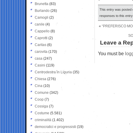
Brunetta
(83)
This entry was posted 
Burlando
(26)
responses to this entr
Camogli
(2)
canile
(4)
«
“PREFERISCO MON
Cappello
(8)
SO
Caprotti
(2)
Leave a Rep
Caritas
(6)
carovita
(170)
You must be
log
casa
(247)
Casini
(119)
Centrodestra in Liguria
(35)
Chiesa
(276)
Cina
(10)
Comune
(342)
Coop
(7)
Cossiga
(7)
Costume
(5.581)
criminalità
(1.402)
democratici e progressisti
(19)