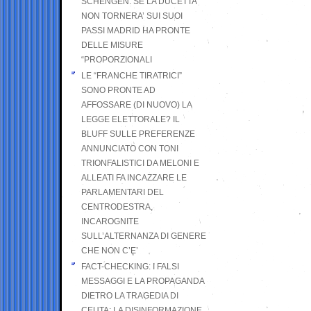
SCHENGEN. SE LA DUCETTA
NON TORNERA’ SUI SUOI
PASSI MADRID HA PRONTE
DELLE MISURE
“PROPORZIONALI
LE “FRANCHE TIRATRICI”
SONO PRONTE AD
AFFOSSARE (DI NUOVO) LA
LEGGE ELETTORALE? IL
BLUFF SULLE PREFERENZE
ANNUNCIATO CON TONI
TRIONFALISTICI DA MELONI E
ALLEATI FA INCAZZARE LE
PARLAMENTARI DEL
CENTRODESTRA,
INCAROGNITE
SULL’ALTERNANZA DI GENERE
CHE NON C’E’
FACT-CHECKING: I FALSI
MESSAGGI E LA PROPAGANDA
DIETRO LA TRAGEDIA DI
CEUTA: LA DISINFORMAZIONE