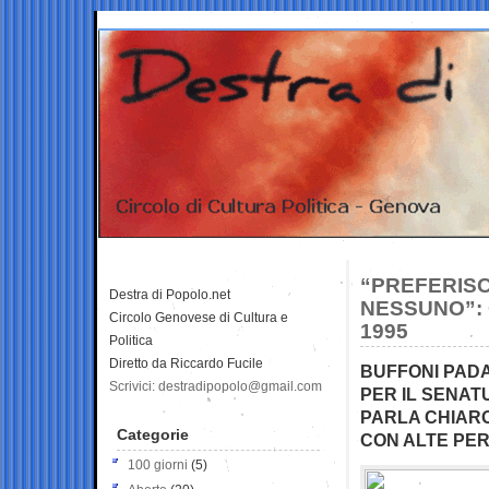
“PREFERISC
Destra di Popolo.net
NESSUNO”: 
Circolo Genovese di Cultura e
1995
Politica
Diretto da Riccardo Fucile
BUFFONI PADA
Scrivici: destradipopolo@gmail.com
PER IL SENAT
PARLA CHIARO
Categorie
CON ALTE PE
100 giorni
(5)