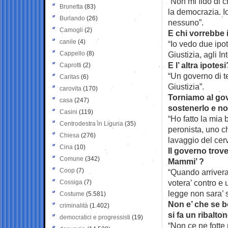
“Non mi fido di 
Brunetta
(83)
la democrazia. I
Burlando
(26)
nessuno”.
Camogli
(2)
E chi vorrebbe
canile
(4)
“Io vedo due ipot
Cappello
(8)
Giustizia, agli In
E l’ altra ipotesi
Caprotti
(2)
“Un governo di te
Caritas
(6)
Giustizia”.
carovita
(170)
Torniamo al gove
casa
(247)
sostenerlo e no
Casini
(119)
“Ho fatto la mia
Centrodestra in Liguria
(35)
peronista, uno ch
Chiesa
(276)
lavaggio del cerv
Cina
(10)
Il governo trove
Comune
(342)
Mammi’ ?
Coop
(7)
“Quando arrivera’
votera’ contro e
Cossiga
(7)
legge non sara’ 
Costume
(5.581)
Non e’ che se bo
criminalità
(1.402)
si fa un ribalto
democratici e progressisti
(19)
“Non ce ne fotte 