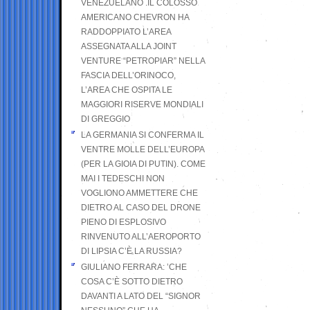
VENEZUELANO .IL COLOSSO
AMERICANO CHEVRON HA
RADDOPPIATO L’AREA
ASSEGNATA ALLA JOINT
VENTURE “PETROPIAR” NELLA
FASCIA DELL’ORINOCO,
L’AREA CHE OSPITA LE
MAGGIORI RISERVE MONDIALI
DI GREGGIO
LA GERMANIA SI CONFERMA IL
VENTRE MOLLE DELL’EUROPA
(PER LA GIOIA DI PUTIN). COME
MAI I TEDESCHI NON
VOGLIONO AMMETTERE CHE
DIETRO AL CASO DEL DRONE
PIENO DI ESPLOSIVO
RINVENUTO ALL’AEROPORTO
DI LIPSIA C’È LA RUSSIA?
GIULIANO FERRARA: ’CHE
COSA C’È SOTTO DIETRO
DAVANTI A LATO DEL “SIGNOR