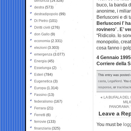
denuncia
(14.528)
buco, la banda di
destra
(573)
anonime, i miliar
destradipopolo
(99)
Berlusconi e di t
Di Pietro
(101)
Berlusconi l’ ha 
Diritti civili
(276)
rovinero’ . E’ v
don Gallo
(9)
“Ridicolo. Io son
economia
(2.331)
monopolio, creato 
cosa fanno i gol
elezioni
(3.303)
emergenza
(3.077)
4 Gennaio 1995
Energia
(45)
Corriere della 
Esselunga
(2)
Esteri
(784)
This entry was posted 
Eugenetica
(3)
casta
,
LegaNord
. You 
response
, or
trackbac
Europa
(1.314)
Fassino
(13)
«
LA BUFALA DEL
federalismo
(167)
MILI
PANORAMA: “
Ferrara
(21)
Leave a Rep
Ferretti
(6)
ferrovie
(133)
You must be
log
finanziaria
(325)