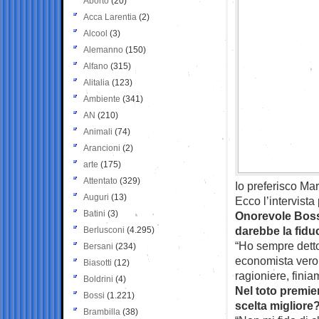
Aborto
(20)
Acca Larentia
(2)
Alcool
(3)
Alemanno
(150)
Alfano
(315)
Alitalia
(123)
Ambiente
(341)
AN
(210)
Animali
(74)
Arancioni
(2)
arte
(175)
Attentato
(329)
Io preferisco Ma
Auguri
(13)
Ecco l’intervista
Batini
(3)
Onorevole Bossi
darebbe la fidu
Berlusconi
(4.295)
“Ho sempre dett
Bersani
(234)
economista vero,
Biasotti
(12)
ragioniere, fini
Boldrini
(4)
Nel toto premie
Bossi
(1.221)
scelta migliore
Brambilla
(38)