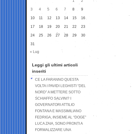
1
2
3
4
5
6
7
8
9
10
11
12
13
14
15
16
17
18
19
20
21
22
23
24
25
26
27
28
29
30
31
« Lug
Leggi gli ultimi articoli
inseriti
CE LA FARANNO QUESTA
VOLTA I PAVIDI LEGHISTI “DEL
NORD” A METTERE SOTTO
SCHIAFFO SALVINI? I
GOVERNATORI ATTILIO
FONTANA E MASSIMILIANO
FEDRIGA, INSIEME AL “DOGE”
LUCA ZAIA, SONO PRONTI A
FORMALIZZARE UNA