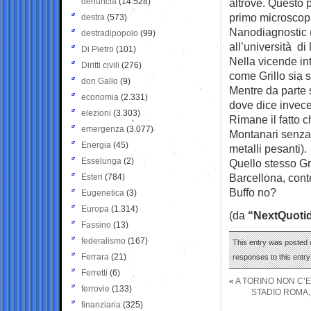
denuncia
(14.528)
altrove. Questo p
primo microscopi
destra
(573)
Nanodiagnostic (
destradipopolo
(99)
all’università d
Di Pietro
(101)
Nella vicende in
Diritti civili
(276)
come Grillo sia s
don Gallo
(9)
Mentre da parte s
economia
(2.331)
dove dice invece 
elezioni
(3.303)
Rimane il fatto c
emergenza
(3.077)
Montanari senza 
Energia
(45)
metalli pesanti).
Esselunga
(2)
Quello stesso Gri
Barcellona, cont
Esteri
(784)
Buffo no?
Eugenetica
(3)
Europa
(1.314)
(da
“NextQuotid
Fassino
(13)
federalismo
(167)
This entry was posted o
Ferrara
(21)
responses to this entr
Ferretti
(6)
«
A TORINO NON C’E
ferrovie
(133)
STADIO ROMA,
finanziaria
(325)