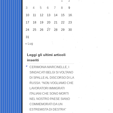
1
2
3
4
5
6
7
8
9
10
11
12
13
14
15
16
17
18
19
20
21
22
23
24
25
26
27
28
29
30
31
« Lug
Leggi gli ultimi articoli
inseriti
CERIMONIA MARCINELLE, I
SINDACATI BELGI SI VOLTANO
DI SPALLE AL DISCORSO DI LA
RUSSA: “NON VOGLIAMO CHE
LAVORATORI IMMIGRATI
ITALIANI CHE SONO MORTI
NEL NOSTRO PAESE SIANO
COMMEMORATI DA UN
ESTREMISTA DI DESTRA”