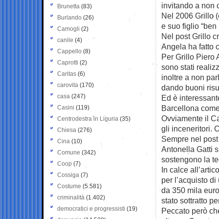
invitando a non c
Brunetta
(83)
Nel 2006 Grillo (
Burlando
(26)
e suo figlio “ben
Camogli
(2)
Nel post Grillo c
canile
(4)
Angela ha fatto 
Cappello
(8)
Per Grillo Piero 
Caprotti
(2)
sono stati realiz
Caritas
(6)
inoltre a non par
carovita
(170)
dando buoni risul
casa
(247)
Ed è interessant
Barcellona come 
Casini
(119)
Ovviamente il C
Centrodestra in Liguria
(35)
gli inceneritori.
Chiesa
(276)
Sempre nel post 
Cina
(10)
Antonella Gatti s
Comune
(342)
sostengono la teo
Coop
(7)
In calce all’arti
Cossiga
(7)
per l’acquisto d
Costume
(5.581)
da 350 mila euro 
criminalità
(1.402)
stato sottratto p
democratici e progressisti
(19)
Peccato però che 