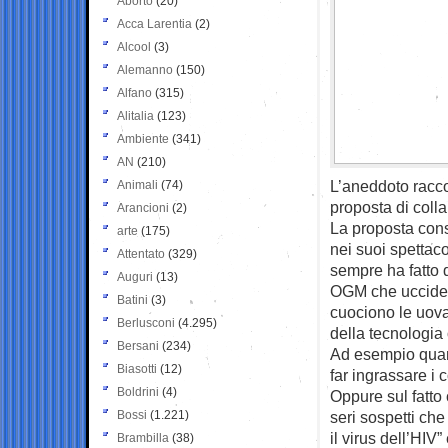
Aborto
(20)
Acca Larentia
(2)
Alcool
(3)
Alemanno
(150)
Alfano
(315)
Alitalia
(123)
Ambiente
(341)
AN
(210)
L’aneddoto racco
Animali
(74)
proposta di colla
Arancioni
(2)
La proposta consi
arte
(175)
nei suoi spettaco
Attentato
(329)
sempre ha fatto d
Auguri
(13)
OGM che uccidevan
Batini
(3)
cuociono le uova
Berlusconi
(4.295)
della tecnologia
Bersani
(234)
Ad esempio quand
Biasotti
(12)
far ingrassare i c
Boldrini
(4)
Oppure sul fatto
Bossi
(1.221)
seri sospetti ch
il virus dell’HIV
Brambilla
(38)