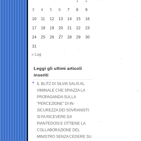
1
2
3
4
5
6
7
8
9
10
11
12
13
14
15
16
17
18
19
20
21
22
23
24
25
26
27
28
29
30
31
« Lug
Leggi gli ultimi articoli
inseriti
IL BLITZ DI SILVIA SALIS AL
VIMINALE CHE SPIAZZA LA
PROPAGANDA SULLA
“PERCEZIONE” DI IN-
SICUREZZA DEI SOVRANISTI:
SI FA RICEVERE DA
PIANTEDOSI E OTTIENE LA
COLLABORAZIONE DEL
MINISTRO SENZA CEDERE SU