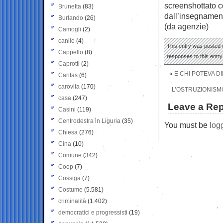
screenshottato c
Brunetta
(83)
dall’insegnamen
Burlando
(26)
(da agenzie)
Camogli
(2)
canile
(4)
This entry was posted o
Cappello
(8)
responses to this entr
Caprotti
(2)
«
E CHI POTEVA D
Caritas
(6)
carovita
(170)
L’OSTRUZIONISMO
casa
(247)
Leave a Rep
Casini
(119)
Centrodestra in Liguria
(35)
You must be
log
Chiesa
(276)
Cina
(10)
Comune
(342)
Coop
(7)
Cossiga
(7)
Costume
(5.581)
criminalità
(1.402)
democratici e progressisti
(19)