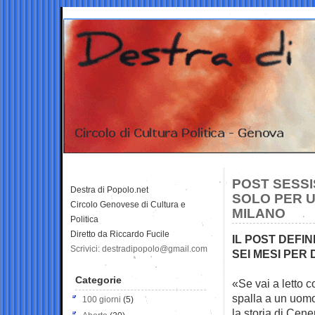
POST SESS
Destra di Popolo.net
SOLO PER U
Circolo Genovese di Cultura e
MILANO
Politica
Diretto da Riccardo Fucile
IL POST DEFI
Scrivici: destradipopolo@gmail.com
SEI MESI PER
Categorie
«Se vai a letto c
spalla a
un uomo
100 giorni
(5)
la storia di Cene