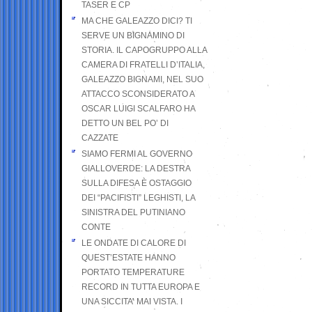
TASER E CP
MA CHE GALEAZZO DICI? TI
SERVE UN BIGNAMINO DI
STORIA. IL CAPOGRUPPO ALLA
CAMERA DI FRATELLI D’ITALIA,
GALEAZZO BIGNAMI, NEL SUO
ATTACCO SCONSIDERATO A
OSCAR LUIGI SCALFARO HA
DETTO UN BEL PO’ DI
CAZZATE
SIAMO FERMI AL GOVERNO
GIALLOVERDE: LA DESTRA
SULLA DIFESA È OSTAGGIO
DEI “PACIFISTI” LEGHISTI, LA
SINISTRA DEL PUTINIANO
CONTE
LE ONDATE DI CALORE DI
QUEST’ESTATE HANNO
PORTATO TEMPERATURE
RECORD IN TUTTA EUROPA E
UNA SICCITA’ MAI VISTA. I