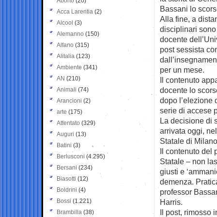
Aborto
(20)
Bassani lo scor
Acca Larentia
(2)
Alla fine, a dist
Alcool
(3)
disciplinari sono
Alemanno
(150)
docente dell’Univ
Alfano
(315)
post sessista co
Alitalia
(123)
dall’insegnamen
Ambiente
(341)
per un mese.
AN
(210)
Il contenuto ap
docente lo scors
Animali
(74)
dopo l’elezione 
Arancioni
(2)
serie di accese 
arte
(175)
La decisione di s
Attentato
(329)
arrivata oggi, ne
Auguri
(13)
Statale di Milano
Batini
(3)
Il contenuto del 
Berlusconi
(4.295)
Statale – non las
Bersani
(234)
giusti e ‘ammanic
Biasotti
(12)
demenza. Pratica
Boldrini
(4)
professor Bassan
Bossi
(1.221)
Harris.
Il post, rimosso 
Brambilla
(38)