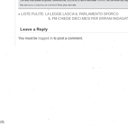
This entry was posted on giovedì, Novembre 8th, 2012 at 06:12 and is filed under
carovita
. You can follow any res
You can
leave a response
, or
trackback
from your own site.
«
LISTE PULITE: LA LEGGE LASCIA IL PARLAMENTO SPORCO
IL PM CHIEDE DIECI MESI PER ERRANI INDAGA
Leave a Reply
You must be
logged in
to post a comment.
)
19)