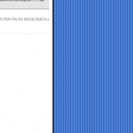
ponses to this entry through the
RSS 2.0
feed.
TO PER FALSO IDEOLOGICO
»