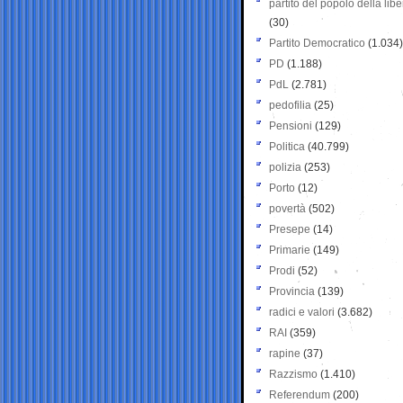
partito del popolo della libe
(30)
Partito Democratico
(1.034)
PD
(1.188)
PdL
(2.781)
pedofilia
(25)
Pensioni
(129)
Politica
(40.799)
polizia
(253)
Porto
(12)
povertà
(502)
Presepe
(14)
Primarie
(149)
Prodi
(52)
Provincia
(139)
radici e valori
(3.682)
RAI
(359)
rapine
(37)
Razzismo
(1.410)
Referendum
(200)