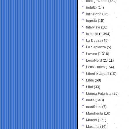
Immigrazione
(734)
indulto
(14)
inflazione
(26)
Ingroia
(15)
Interviste
(16)
la casta
(1.394)
La Destra
(45)
La Sapienza
(5)
Lavoro
(1.316)
LegaNord
(2.411)
Letta Enrico
(154)
Liberi e Uguali
(10)
Libia
(68)
Libri
(33)
Liguria Futurista
(25)
mafia
(543)
manifesto
(7)
Margherita
(16)
Maroni
(171)
Mastella
(16)