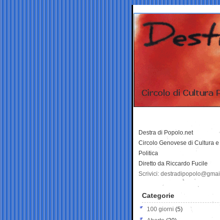
Destra di Popolo.net
Circolo Genovese di Cultura e
Politica
Diretto da Riccardo Fucile
Scrivici: destradipopolo@gma
Categorie
100 giorni
(5)