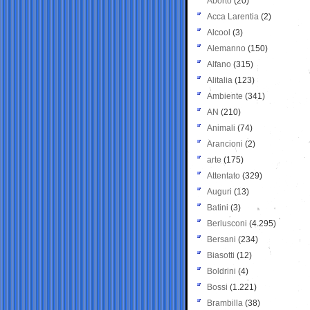
Aborto
(20)
Acca Larentia
(2)
Alcool
(3)
Alemanno
(150)
Alfano
(315)
Alitalia
(123)
Ambiente
(341)
AN
(210)
Animali
(74)
Arancioni
(2)
arte
(175)
Attentato
(329)
Auguri
(13)
Batini
(3)
Berlusconi
(4.295)
Bersani
(234)
Biasotti
(12)
Boldrini
(4)
Bossi
(1.221)
Brambilla
(38)