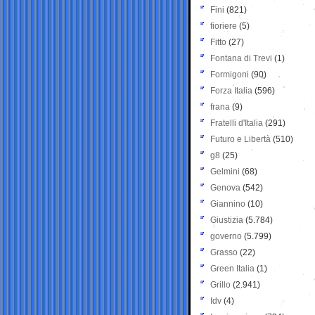
Fini
(821)
fioriere
(5)
Fitto
(27)
Fontana di Trevi
(1)
Formigoni
(90)
Forza Italia
(596)
frana
(9)
Fratelli d'Italia
(291)
Futuro e Libertà
(510)
g8
(25)
Gelmini
(68)
Genova
(542)
Giannino
(10)
Giustizia
(5.784)
governo
(5.799)
Grasso
(22)
Green Italia
(1)
Grillo
(2.941)
Idv
(4)