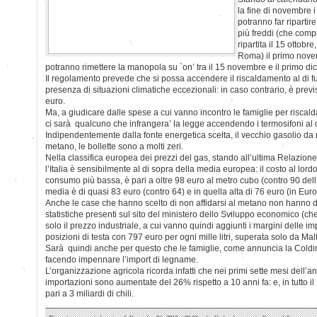
la fine di novembre i
potranno far ripartire
più freddi (che com
ripartita il 15 ottobr
Roma) il primo novemb
potranno rimettere la manopola su `on’ tra il 15 novembre e il primo d
Il regolamento prevede che si possa accendere il riscaldamento al di fuo
presenza di situazioni climatiche eccezionali: in caso contrario, è prev
euro.
Ma, a giudicare dalle spese a cui vanno incontro le famiglie per riscalda
ci sarà qualcuno che infrangera’ la legge accendendo i termosifoni al di
Indipendentemente dalla fonte energetica scelta, il vecchio gasolio da
metano, le bollette sono a molti zeri.
Nella classifica europea dei prezzi del gas, stando all’ultima Relazione 
l’Italia è sensibilmente al di sopra della media europea: il costo al lordo
consumo più bassa, è pari a oltre 98 euro al metro cubo (contro 90 del
media è di quasi 83 euro (contro 64) e in quella alta di 76 euro (in Eu
Anche le case che hanno scelto di non affidarsi al metano non hanno di
statistiche presenti sul sito del ministero dello Sviluppo economico (
solo il prezzo industriale, a cui vanno quindi aggiunti i margini delle impr
posizioni di testa con 797 euro per ogni mille litri, superata solo da M
Sarà quindi anche per questo che le famiglie, come annuncia la Coldiret
facendo impennare l’import di legname.
L’organizzazione agricola ricorda infatti che nei primi sette mesi dell’ann
importazioni sono aumentate del 26% rispetto a 10 anni fa: e, in tutto il
pari a 3 miliardi di chili.