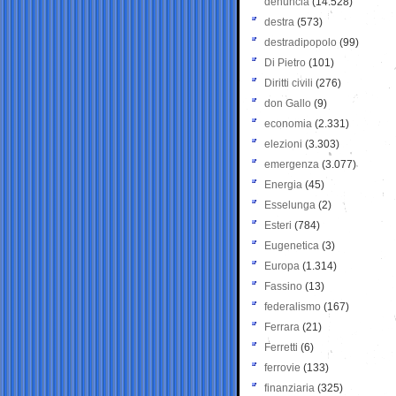
denuncia
(14.528)
destra
(573)
destradipopolo
(99)
Di Pietro
(101)
Diritti civili
(276)
don Gallo
(9)
economia
(2.331)
elezioni
(3.303)
emergenza
(3.077)
Energia
(45)
Esselunga
(2)
Esteri
(784)
Eugenetica
(3)
Europa
(1.314)
Fassino
(13)
federalismo
(167)
Ferrara
(21)
Ferretti
(6)
ferrovie
(133)
finanziaria
(325)