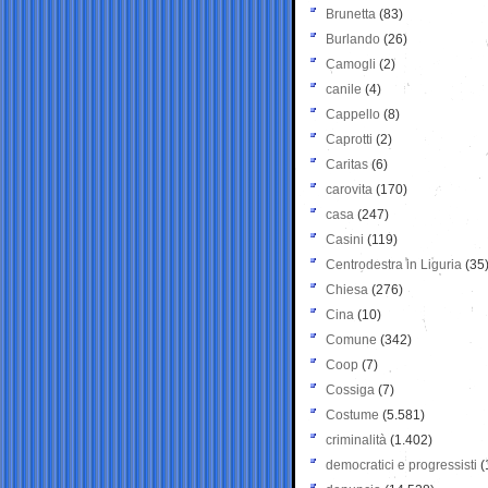
Brunetta
(83)
Burlando
(26)
Camogli
(2)
canile
(4)
Cappello
(8)
Caprotti
(2)
Caritas
(6)
carovita
(170)
casa
(247)
Casini
(119)
Centrodestra in Liguria
(35
Chiesa
(276)
Cina
(10)
Comune
(342)
Coop
(7)
Cossiga
(7)
Costume
(5.581)
criminalità
(1.402)
democratici e progressisti
(