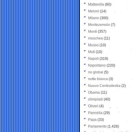
Mattarella
(60)
Meloni
(14)
Milano
(300)
Montezemolo
(7)
Monti
(357)
moschea
(11)
Musso
(10)
Muti
(10)
Napoli
(319)
Napolitano
(220)
no global
(5)
notte bianca
(3)
Nuovo Centrodestra
(2)
Obama
(11)
olimpiadi
(40)
Oliveri
(4)
Pannella
(29)
Papa
(33)
Parlamento
(1.428)