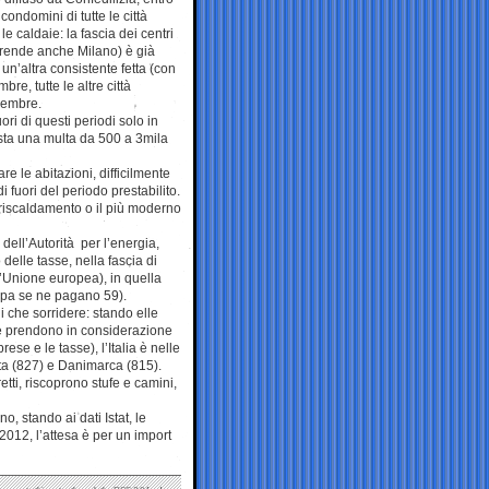
 condomini di tutte le città
 le caldaie: la fascia dei centri
prende anche Milano) è già
e, un’altra consistente fetta (con
re, tutte le altre città
icembre.
ri di questi periodi solo in
ista una multa da 500 a 3mila
re le abitazioni, difficilmente
 fuori del periodo prestabilito.
 riscaldamento o il più moderno
dell’Autorità per l’energia,
 delle tasse, nella fascia di
l’Unione europea), in quella
ropa se ne pagano 59).
 che sorridere: stando elle
che prendono in considerazione
ese e le tasse), l’Italia è nelle
alta (827) e Danimarca (815).
ti, riscoprono stufe e camini,
o, stando ai dati Istat, le
 2012, l’attesa è per un import