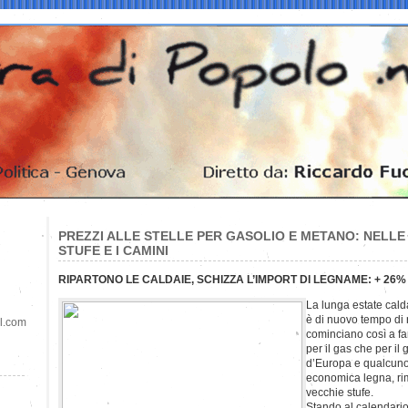
PREZZI ALLE STELLE PER GASOLIO E METANO: NELL
STUFE E I CAMINI
RIPARTONO LE CALDAIE, SCHIZZA L’IMPORT DI LEGNAME: + 26% 
La lunga estate calda 
è di nuovo tempo di 
il.com
cominciano così a far
per il gas che per il 
d’Europa e qualcuno 
economica legna, ri
vecchie stufe.
Stando al calendario 