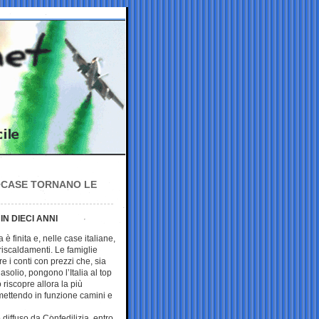
E CASE TORNANO LE
IN DIECI ANNI
è finita e, nelle case italiane,
riscaldamenti. Le famiglie
e i conti con prezzi che, sia
gasolio, pongono l’Italia al top
riscopre allora la più
mettendo in funzione camini e
diffuso da Confedilizia, entro