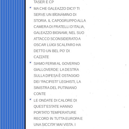
TASER E CP
MA CHE GALEAZZO DICI? TI
SERVE UN BIGNAMINO DI
STORIA. IL CAPOGRUPPO ALLA
CAMERA DI FRATELLI D’ITALIA,
GALEAZZO BIGNAMI, NEL SUO
ATTACCO SCONSIDERATO A
OSCAR LUIGI SCALFARO HA
DETTO UN BEL PO’ DI
CAZZATE
SIAMO FERMI AL GOVERNO
GIALLOVERDE: LA DESTRA
SULLA DIFESA È OSTAGGIO
DEI “PACIFISTI” LEGHISTI, LA
SINISTRA DEL PUTINIANO
CONTE
LE ONDATE DI CALORE DI
QUEST’ESTATE HANNO
PORTATO TEMPERATURE
RECORD IN TUTTA EUROPA E
UNA SICCITA’ MAI VISTA. I