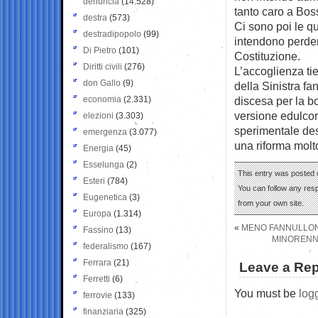
denuncia
(14.528)
tanto caro a Boss
destra
(573)
Ci sono poi le q
destradipopolo
(99)
intendono perder
Di Pietro
(101)
Costituzione.
Diritti civili
(276)
L’accoglienza tie
don Gallo
(9)
della Sinistra fa
economia
(2.331)
discesa per la b
versione edulcora
elezioni
(3.303)
sperimentale dest
emergenza
(3.077)
una riforma molto
Energia
(45)
Esselunga
(2)
This entry was posted o
Esteri
(784)
You can follow any res
Eugenetica
(3)
from your own site.
Europa
(1.314)
«
MENO FANNULLONI 
Fassino
(13)
MINORENNI
federalismo
(167)
Ferrara
(21)
Leave a Rep
Ferretti
(6)
You must be
log
ferrovie
(133)
finanziaria
(325)