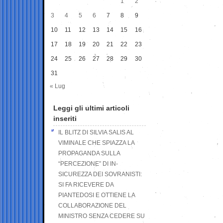
1
2
3
4
5
6
7
8
9
10
11
12
13
14
15
16
17
18
19
20
21
22
23
24
25
26
27
28
29
30
31
« Lug
Leggi gli ultimi articoli
inseriti
IL BLITZ DI SILVIA SALIS AL
VIMINALE CHE SPIAZZA LA
PROPAGANDA SULLA
“PERCEZIONE” DI IN-
SICUREZZA DEI SOVRANISTI:
SI FA RICEVERE DA
PIANTEDOSI E OTTIENE LA
COLLABORAZIONE DEL
MINISTRO SENZA CEDERE SU