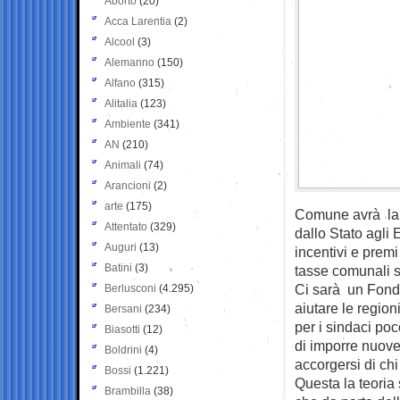
Aborto
(20)
Acca Larentia
(2)
Alcool
(3)
Alemanno
(150)
Alfano
(315)
Alitalia
(123)
Ambiente
(341)
AN
(210)
Animali
(74)
Arancioni
(2)
arte
(175)
Comune avrà la s
Attentato
(329)
dallo Stato agli 
Auguri
(13)
incentivi e premi
Batini
(3)
tasse comunali sa
Ci sarà un Fondo 
Berlusconi
(4.295)
aiutare le region
Bersani
(234)
per i sindaci poc
Biasotti
(12)
di imporre nuove 
Boldrini
(4)
accorgersi di chi
Bossi
(1.221)
Questa la teoria s
Brambilla
(38)