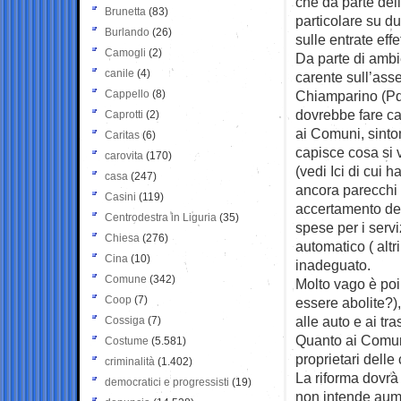
che da parte dell
Brunetta
(83)
particolare su du
Burlando
(26)
sulle entrate effe
Camogli
(2)
Da parte di ambie
canile
(4)
carente sull’asse
Cappello
(8)
Chiamparino (Pd)
dovrebbe fare ca
Caprotti
(2)
ai Comuni, sinto
Caritas
(6)
capisce cosa si vo
carovita
(170)
(vedi Ici di cui 
casa
(247)
ancora parecchi 
Casini
(119)
accertamento dell
Centrodestra in Liguria
(35)
spese per i serv
Chiesa
(276)
automatico ( altri 
Cina
(10)
inadeguato.
Comune
(342)
Molto vago è poi
Coop
(7)
essere abolite?),
alle auto e ai tra
Cossiga
(7)
Quanto ai Comuni
Costume
(5.581)
proprietari delle
criminalità
(1.402)
La riforma dovrà 
democratici e progressisti
(19)
non intende aume