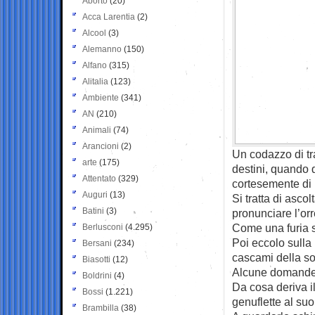
Aborto
(20)
Acca Larentia
(2)
Alcool
(3)
Alemanno
(150)
Alfano
(315)
Alitalia
(123)
Ambiente
(341)
AN
(210)
Animali
(74)
Arancioni
(2)
Un codazzo di tra
arte
(175)
destini, quando q
Attentato
(329)
cortesemente di 
Auguri
(13)
Si tratta di asco
Batini
(3)
pronunciare l’or
Come una furia si
Berlusconi
(4.295)
Poi eccolo sulla
Bersani
(234)
cascami della so
Biasotti
(12)
Alcune domande
Boldrini
(4)
Da cosa deriva i
Bossi
(1.221)
genuflette al su
Brambilla
(38)