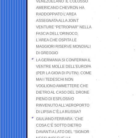
VENEZUELANO .IL COLOSSO
AMERICANO CHEVRON HA
RADDOPPIATO L’AREA
ASSEGNATA ALLA JOINT
VENTURE “PETROPIAR” NELLA
FASCIA DELL’ORINOCO,
L’AREA CHE OSPITA LE
MAGGIORI RISERVE MONDIALI
DI GREGGIO
LA GERMANIA SI CONFERMA IL
VENTRE MOLLE DELL’EUROPA
(PER LA GIOIA DI PUTIN). COME
MAI I TEDESCHI NON
VOGLIONO AMMETTERE CHE
DIETRO AL CASO DEL DRONE
PIENO DI ESPLOSIVO
RINVENUTO ALL’AEROPORTO
DI LIPSIA C’È LA RUSSIA?
GIULIANO FERRARA: ’CHE
COSA C’È SOTTO DIETRO
DAVANTI A LATO DEL “SIGNOR