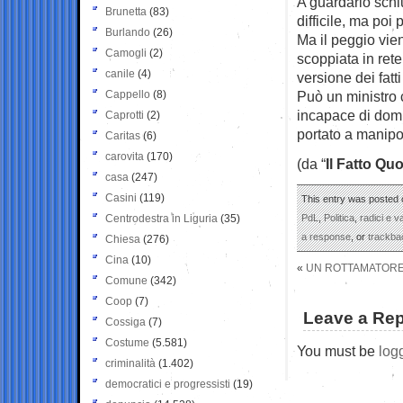
A guardarlo schi
Brunetta
(83)
difficile, ma poi 
Burlando
(26)
Ma il peggio vie
Camogli
(2)
scoppiata in rete
canile
(4)
versione dei fat
Cappello
(8)
Può un ministro 
incapace di domi
Caprotti
(2)
portato a manipol
Caritas
(6)
carovita
(170)
(da “
Il Fatto Qu
casa
(247)
Casini
(119)
This entry was posted o
Centrodestra in Liguria
(35)
PdL
,
Politica
,
radici e va
a response
, or
trackba
Chiesa
(276)
Cina
(10)
«
UN ROTTAMATORE A
Comune
(342)
Coop
(7)
Leave a Rep
Cossiga
(7)
Costume
(5.581)
You must be
log
criminalità
(1.402)
democratici e progressisti
(19)