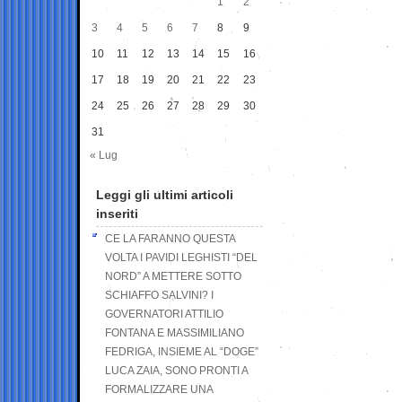
1
2
3
4
5
6
7
8
9
10
11
12
13
14
15
16
17
18
19
20
21
22
23
24
25
26
27
28
29
30
31
« Lug
Leggi gli ultimi articoli
inseriti
CE LA FARANNO QUESTA
VOLTA I PAVIDI LEGHISTI “DEL
NORD” A METTERE SOTTO
SCHIAFFO SALVINI? I
GOVERNATORI ATTILIO
FONTANA E MASSIMILIANO
FEDRIGA, INSIEME AL “DOGE”
LUCA ZAIA, SONO PRONTI A
FORMALIZZARE UNA