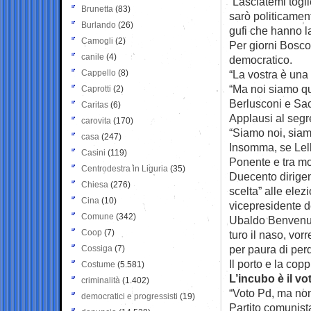
“Lasciatemi togl
Brunetta
(83)
sarò politicament
Burlando
(26)
gufi che hanno la
Camogli
(2)
Per giorni Bosco 
canile
(4)
democratico.
Cappello
(8)
“La vostra è una 
“Ma noi siamo qui
Caprotti
(2)
Berlusconi e Sac
Caritas
(6)
Applausi al segr
carovita
(170)
“Siamo noi, siamo 
casa
(247)
Insomma, se Lell
Casini
(119)
Ponente e tra molt
Centrodestra in Liguria
(35)
Duecento dirigen
Chiesa
(276)
scelta” alle ele
Cina
(10)
vicepresidente de
Comune
(342)
Ubaldo Benvenuti
Coop
(7)
turo il naso, vor
per paura di per
Cossiga
(7)
Il porto e la cop
Costume
(5.581)
L’incubo è il vo
criminalità
(1.402)
“Voto Pd, ma non
democratici e progressisti
(19)
Partito comunista