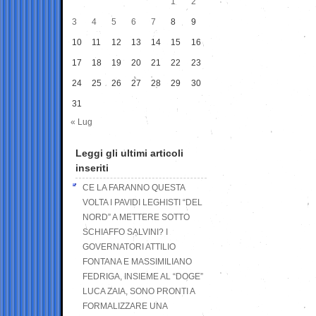
1
2
3
4
5
6
7
8
9
10
11
12
13
14
15
16
17
18
19
20
21
22
23
24
25
26
27
28
29
30
31
« Lug
Leggi gli ultimi articoli
inseriti
CE LA FARANNO QUESTA
VOLTA I PAVIDI LEGHISTI “DEL
NORD” A METTERE SOTTO
SCHIAFFO SALVINI? I
GOVERNATORI ATTILIO
FONTANA E MASSIMILIANO
FEDRIGA, INSIEME AL “DOGE”
LUCA ZAIA, SONO PRONTI A
FORMALIZZARE UNA