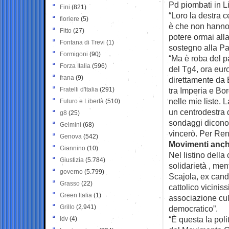
Pd piombati in Li
Fini
(821)
“Loro la destra c
fioriere
(5)
è che non hanno a
Fitto
(27)
potere ormai alla
Fontana di Trevi
(1)
sostegno alla Pai
Formigoni
(90)
“Ma è roba del pa
Forza Italia
(596)
del Tg4, ora eur
frana
(9)
direttamente da 
Fratelli d'Italia
(291)
tra Imperia e Bo
nelle mie liste.
Futuro e Libertà
(510)
un centrodestra d
g8
(25)
sondaggi dicono 
Gelmini
(68)
vincerò. Per Renz
Genova
(542)
Movimenti anch
Giannino
(10)
Nel listino della
Giustizia
(5.784)
solidarietà , men
governo
(5.799)
Scajola, ex candi
Grasso
(22)
cattolico vicini
Green Italia
(1)
associazione cul
Grillo
(2.941)
democratico”.
“È questa la poli
Idv
(4)