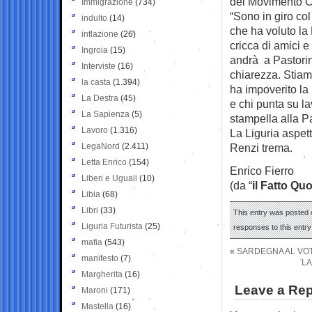
del Movimento C
Immigrazione
(734)
“Sono in giro col
indulto
(14)
che ha voluto la 
inflazione
(26)
cricca di amici 
Ingroia
(15)
andrà a Pastorino
Interviste
(16)
chiarezza. Stiamo
la casta
(1.394)
ha impoverito la 
La Destra
(45)
e chi punta su la
La Sapienza
(5)
stampella alla P
Lavoro
(1.316)
La Liguria aspett
LegaNord
(2.411)
Renzi trema.
Letta Enrico
(154)
Enrico Fierro
Liberi e Uguali
(10)
(da “
il Fatto Qu
Libia
(68)
Libri
(33)
This entry was posted o
Liguria Futurista
(25)
responses to this entr
mafia
(543)
«
SARDEGNA AL VO
manifesto
(7)
LA
Margherita
(16)
Leave a Rep
Maroni
(171)
Mastella
(16)