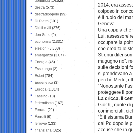
denuncia
(14.528)
2014, era assesso
destra
(573)
colposo in concor
destradipopolo
(99)
è il ruolo del ma
Di Pietro
(101)
Genova.
Diritti civili
(276)
Una coppia che vi
don Gallo
(9)
Lui, assessore re
economia
(2.331)
occupare la poltr
che eredita lo s
elezioni
(3.303)
Strenui difensori
emergenza
(3.077)
mugugno no”, rec
Energia
(45)
sulle decisioni f
Esselunga
(2)
si prendevano a 
Esteri
(784)
perchè Merlo, offe
Eugenetica
(3)
“Nonostante l’ass
Europa
(1.314)
proteggere il por
Fassino
(13)
La cricca, il ce
federalismo
(167)
Giochi, quote di 
Ferrara
(21)
commerciali, cic
“È il sistema Bu
Ferretti
(6)
dal Pd dopo le pr
ferrovie
(133)
accuse che in que
finanziaria
(325)