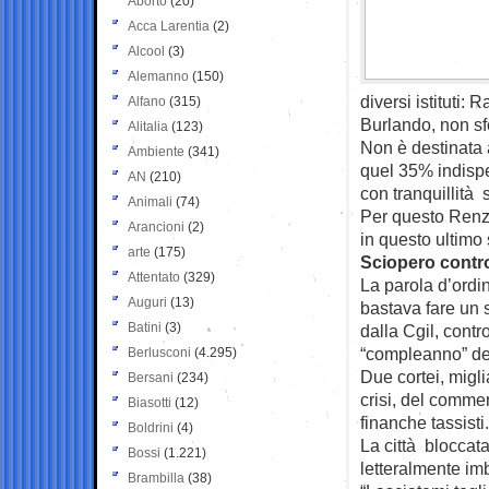
Aborto
(20)
Acca Larentia
(2)
Alcool
(3)
Alemanno
(150)
diversi istituti: 
Alfano
(315)
Burlando, non s
Alitalia
(123)
Non è destinata a
Ambiente
(341)
quel 35% indispe
AN
(210)
con tranquillità 
Animali
(74)
Per questo Renz
Arancioni
(2)
in questo ultimo
arte
(175)
Sciopero contr
Attentato
(329)
La parola d’ordin
Auguri
(13)
bastava fare un s
Batini
(3)
dalla Cgil, cont
“compleanno” dell
Berlusconi
(4.295)
Due cortei, migli
Bersani
(234)
crisi, del commer
Biasotti
(12)
finanche tassisti.
Boldrini
(4)
La città bloccat
Bossi
(1.221)
letteralmente imb
Brambilla
(38)