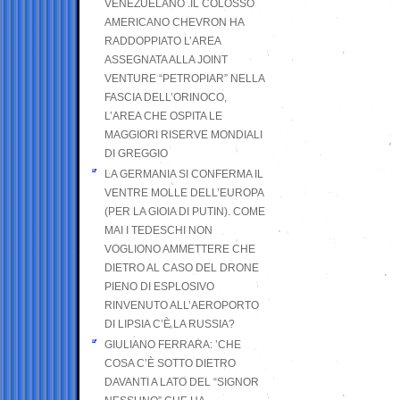
VENEZUELANO .IL COLOSSO
AMERICANO CHEVRON HA
RADDOPPIATO L’AREA
ASSEGNATA ALLA JOINT
VENTURE “PETROPIAR” NELLA
FASCIA DELL’ORINOCO,
L’AREA CHE OSPITA LE
MAGGIORI RISERVE MONDIALI
DI GREGGIO
LA GERMANIA SI CONFERMA IL
VENTRE MOLLE DELL’EUROPA
(PER LA GIOIA DI PUTIN). COME
MAI I TEDESCHI NON
VOGLIONO AMMETTERE CHE
DIETRO AL CASO DEL DRONE
PIENO DI ESPLOSIVO
RINVENUTO ALL’AEROPORTO
DI LIPSIA C’È LA RUSSIA?
GIULIANO FERRARA: ’CHE
COSA C’È SOTTO DIETRO
DAVANTI A LATO DEL “SIGNOR