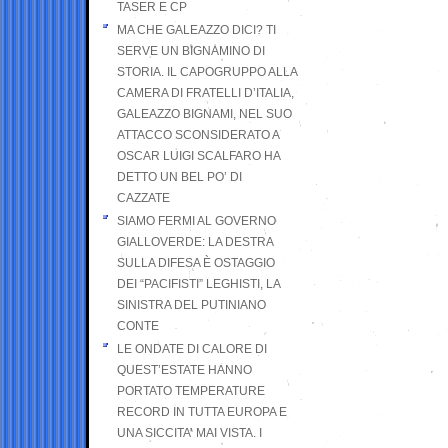
TASER E CP
MA CHE GALEAZZO DICI? TI
SERVE UN BIGNAMINO DI
STORIA. IL CAPOGRUPPO ALLA
CAMERA DI FRATELLI D’ITALIA,
GALEAZZO BIGNAMI, NEL SUO
ATTACCO SCONSIDERATO A
OSCAR LUIGI SCALFARO HA
DETTO UN BEL PO’ DI
CAZZATE
SIAMO FERMI AL GOVERNO
GIALLOVERDE: LA DESTRA
SULLA DIFESA È OSTAGGIO
DEI “PACIFISTI” LEGHISTI, LA
SINISTRA DEL PUTINIANO
CONTE
LE ONDATE DI CALORE DI
QUEST’ESTATE HANNO
PORTATO TEMPERATURE
RECORD IN TUTTA EUROPA E
UNA SICCITA’ MAI VISTA. I