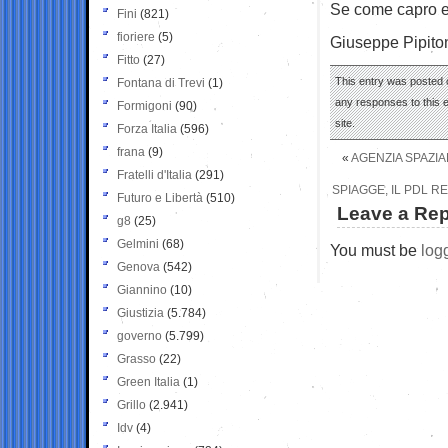
Se come capro es
Fini
(821)
fioriere
(5)
Giuseppe Pipito
Fitto
(27)
This entry was posted 
Fontana di Trevi
(1)
any responses to this 
Formigoni
(90)
site.
Forza Italia
(596)
frana
(9)
«
AGENZIA SPAZIA
Fratelli d'Italia
(291)
SPIAGGE, IL PDL R
Futuro e Libertà
(510)
Leave a Rep
g8
(25)
Gelmini
(68)
You must be
log
Genova
(542)
Giannino
(10)
Giustizia
(5.784)
governo
(5.799)
Grasso
(22)
Green Italia
(1)
Grillo
(2.941)
Idv
(4)