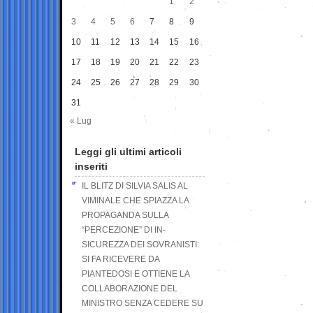
1
2
3
4
5
6
7
8
9
10
11
12
13
14
15
16
17
18
19
20
21
22
23
24
25
26
27
28
29
30
31
« Lug
Leggi gli ultimi articoli
inseriti
IL BLITZ DI SILVIA SALIS AL
VIMINALE CHE SPIAZZA LA
PROPAGANDA SULLA
“PERCEZIONE” DI IN-
SICUREZZA DEI SOVRANISTI:
SI FA RICEVERE DA
PIANTEDOSI E OTTIENE LA
COLLABORAZIONE DEL
MINISTRO SENZA CEDERE SU