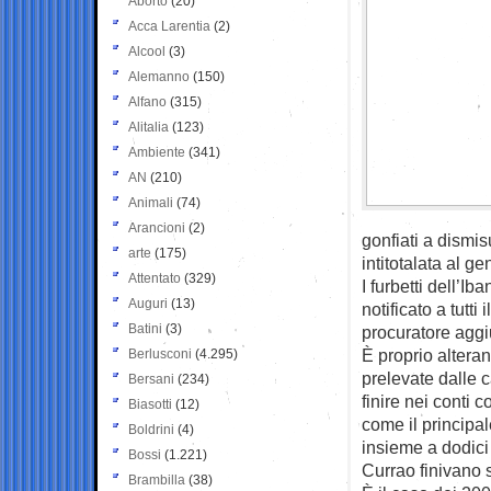
Aborto
(20)
Acca Larentia
(2)
Alcool
(3)
Alemanno
(150)
Alfano
(315)
Alitalia
(123)
Ambiente
(341)
AN
(210)
Animali
(74)
Arancioni
(2)
gonfiati a dismis
arte
(175)
intitotalata al 
Attentato
(329)
I furbetti dell’Ib
Auguri
(13)
notificato a tutt
Batini
(3)
procuratore aggi
È proprio altera
Berlusconi
(4.295)
prelevate dalle 
Bersani
(234)
finire nei conti 
Biasotti
(12)
come il principale
Boldrini
(4)
insieme a dodici 
Bossi
(1.221)
Currao finivano so
Brambilla
(38)