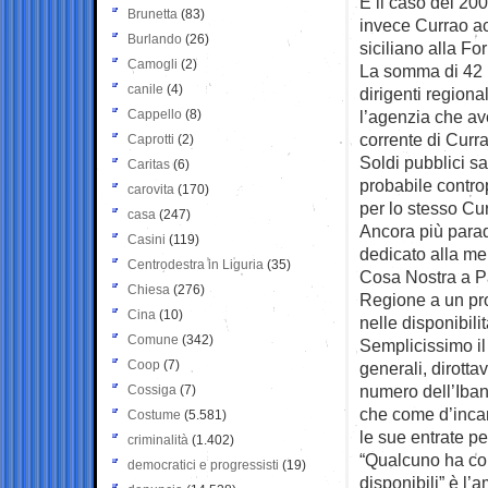
È il caso dei 20
Brunetta
(83)
invece Currao ac
Burlando
(26)
siciliano alla Fo
Camogli
(2)
La somma di 42 m
canile
(4)
dirigenti regiona
Cappello
(8)
l’agenzia che ave
corrente di Curr
Caprotti
(2)
Soldi pubblici sa
Caritas
(6)
probabile contro
carovita
(170)
per lo stesso Cu
casa
(247)
Ancora più parad
Casini
(119)
dedicato alla me
Centrodestra in Liguria
(35)
Cosa Nostra a Pa
Chiesa
(276)
Regione a un prog
Cina
(10)
nelle disponibili
Comune
(342)
Semplicissimo il
Coop
(7)
generali, dirottav
numero dell’Iba
Cossiga
(7)
che come d’incant
Costume
(5.581)
le sue entrate pe
criminalità
(1.402)
“Qualcuno ha co
democratici e progressisti
(19)
disponibili” è l