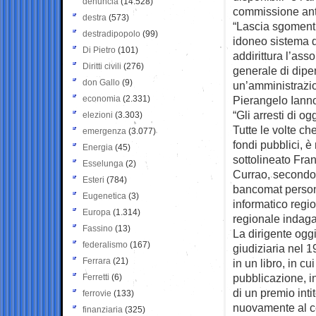
denuncia
(14.528)
commissione ant
destra
(573)
“Lascia sgomenti
destradipopolo
(99)
idoneo sistema d
Di Pietro
(101)
addirittura l’asso
Diritti civili
(276)
generale di dipe
don Gallo
(9)
un’amministrazio
economia
(2.331)
Pierangelo Ianno
“Gli arresti di o
elezioni
(3.303)
Tutte le volte ch
emergenza
(3.077)
fondi pubblici, è
Energia
(45)
sottolineato Fra
Esselunga
(2)
Currao, secondo 
Esteri
(784)
bancomat persona
Eugenetica
(3)
informatico regio
Europa
(1.314)
regionale indaga
Fassino
(13)
La dirigente oggi
federalismo
(167)
giudiziaria nel 1
Ferrara
(21)
in un libro, in c
pubblicazione, in
Ferretti
(6)
di un premio inti
ferrovie
(133)
nuovamente al ce
finanziaria
(325)