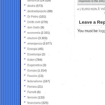
denuncia
(14.528)
responses to this entr
destra
(573)
«
L’EURO NON Ãˆ P
destradipopolo
(99)
Di Pietro
(101)
Leave a Rep
Diritti civili
(276)
don Gallo
(9)
You must be
log
economia
(2.331)
elezioni
(3.303)
emergenza
(3.077)
Energia
(45)
Esselunga
(2)
Esteri
(784)
Eugenetica
(3)
Europa
(1.314)
Fassino
(13)
federalismo
(167)
Ferrara
(21)
Ferretti
(6)
ferrovie
(133)
finanziaria
(325)