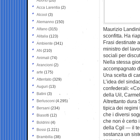
Aborto
(20)
Acca Larentia
(2)
Alcool
(3)
Alemanno
(150)
Maurizio Landin
Alfano
(315)
sconfitta. Ha ria
Alitalia
(123)
Frasi destinate a
Ambiente
(341)
ministro del lavo
AN
(210)
sociali per discut
Animali
(74)
Nella stessa gior
Arancioni
(2)
accompagnato da
arte
(175)
Una scelta di cam
Attentato
(329)
L’idea del sinda
Auguri
(13)
confederali: «Co
Batini
(3)
della Uil, Carme
Altrettanto dur
Berlusconi
(4.295)
tipica dei regim
Bersani
(234)
che i diversi sog
Biasotti
(12)
che non è certo i
Boldrini
(4)
della Cgil — il t
Bossi
(1.221)
sostanza un siste
Brambilla
(38)