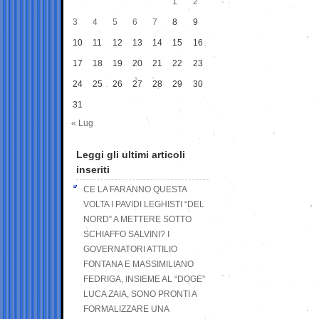
1
2
3
4
5
6
7
8
9
10
11
12
13
14
15
16
17
18
19
20
21
22
23
24
25
26
27
28
29
30
31
« Lug
Leggi gli ultimi articoli
inseriti
CE LA FARANNO QUESTA
VOLTA I PAVIDI LEGHISTI “DEL
NORD” A METTERE SOTTO
SCHIAFFO SALVINI? I
GOVERNATORI ATTILIO
FONTANA E MASSIMILIANO
FEDRIGA, INSIEME AL “DOGE”
LUCA ZAIA, SONO PRONTI A
FORMALIZZARE UNA