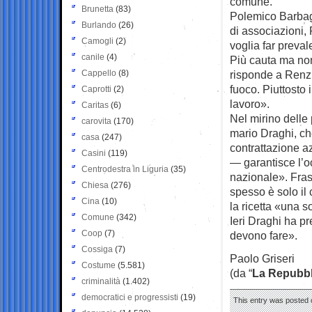
comune.
Brunetta
(83)
Polemico Barbaga
Burlando
(26)
di associazioni,
Camogli
(2)
voglia far preva
canile
(4)
Più cauta ma non
Cappello
(8)
risponde a Renzi
fuoco. Piuttosto 
Caprotti
(2)
lavoro».
Caritas
(6)
Nel mirino delle
carovita
(170)
mario Draghi, ch
casa
(247)
contrattazione a
Casini
(119)
— garantisce l’oc
Centrodestra in Liguria
(35)
nazionale». Fras
Chiesa
(276)
spesso è solo il 
Cina
(10)
la ricetta «una s
Comune
(342)
Ieri Draghi ha p
Coop
(7)
devono fare».
Cossiga
(7)
Paolo Griseri
Costume
(5.581)
(da “
La Repubbl
criminalità
(1.402)
democratici e progressisti
(19)
This entry was posted 