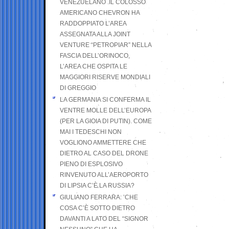
VENEZUELANO .IL COLOSSO
AMERICANO CHEVRON HA
RADDOPPIATO L’AREA
ASSEGNATA ALLA JOINT
VENTURE “PETROPIAR” NELLA
FASCIA DELL’ORINOCO,
L’AREA CHE OSPITA LE
MAGGIORI RISERVE MONDIALI
DI GREGGIO
LA GERMANIA SI CONFERMA IL
VENTRE MOLLE DELL’EUROPA
(PER LA GIOIA DI PUTIN). COME
MAI I TEDESCHI NON
VOGLIONO AMMETTERE CHE
DIETRO AL CASO DEL DRONE
PIENO DI ESPLOSIVO
RINVENUTO ALL’AEROPORTO
DI LIPSIA C’È LA RUSSIA?
GIULIANO FERRARA: ’CHE
COSA C’È SOTTO DIETRO
DAVANTI A LATO DEL “SIGNOR